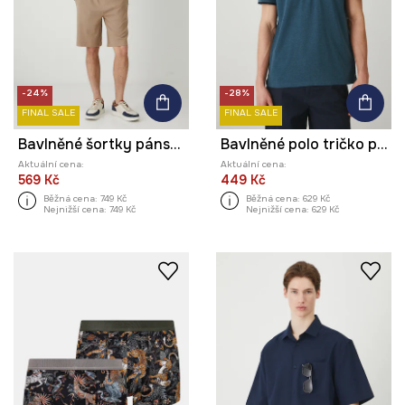
-24%
-28%
FINAL SALE
FINAL SALE
Bavlněné šortky pánské se strukturou béžová barva
Bavlněné polo tričko pánské s elastanem, melanž tyrkysová barva
Aktuální cena:
Aktuální cena:
569 Kč
449 Kč
Běžná cena:
749 Kč
Běžná cena:
629 Kč
Nejnižší cena:
749 Kč
Nejnižší cena:
629 Kč