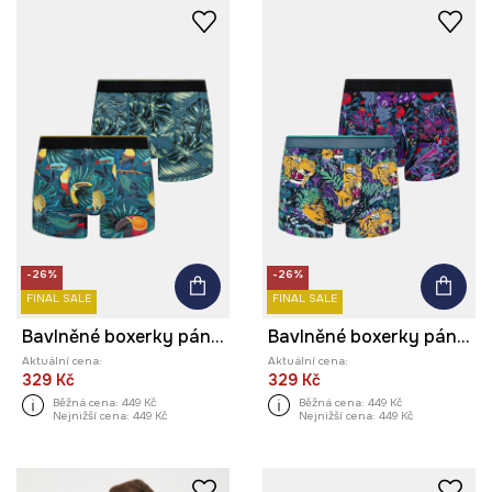
-26%
-26%
FINAL SALE
FINAL SALE
Bavlněné boxerky pánské s elastanem a vzorem (2-pack) více barev
Bavlněné boxerky pánské s elastanem a vzorem (2-pack) více barev
Aktuální cena:
Aktuální cena:
329 Kč
329 Kč
Běžná cena:
449 Kč
Běžná cena:
449 Kč
Nejnižší cena:
449 Kč
Nejnižší cena:
449 Kč