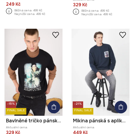
249 Kč
329 Kč
Běžná cena:
499 Kč
Běžná cena:
499 Kč
Nejnižší cena:
499 Kč
Nejnižší cena:
499 Kč
-15%
-21%
FINAL SALE
FINAL SALE
Bavlněné tričko pánské z kolekce The Lord of the Rings černá barva
Mikina pánská s aplikací tmavomodrá barva
Aktuální cena:
Aktuální cena:
329 Kč
449 Kč