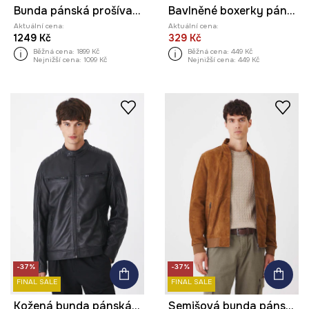
Bunda pánská prošívaná tmavomodrá barva
Bavlněné boxerky pánské s elastanem a vzorem (2-pack) více barev
Aktuální cena:
Aktuální cena:
1249 Kč
329 Kč
Běžná cena:
1899 Kč
Běžná cena:
449 Kč
Nejnižší cena:
1099 Kč
Nejnižší cena:
449 Kč
-37%
-37%
FINAL SALE
FINAL SALE
Kožená bunda pánská černá barva
Semišová bunda pánská hnědá barva