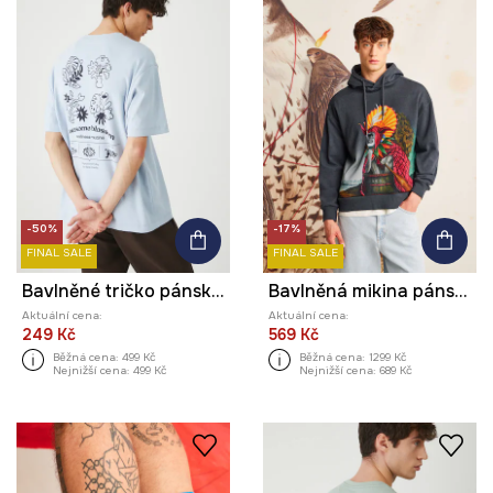
-50%
-17%
FINAL SALE
FINAL SALE
Bavlněné tričko pánské interlock modrá barva
Bavlněná mikina pánská z kolekce El Gato Chimney x Medicine šedá barva
Aktuální cena:
Aktuální cena:
249 Kč
569 Kč
Běžná cena:
499 Kč
Běžná cena:
1299 Kč
Nejnižší cena:
499 Kč
Nejnižší cena:
689 Kč