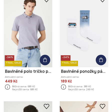
-34%
-24%
FINAL SALE
FINAL SALE
Bavlněné polo tričko pánské s elastanem, ze strukturovaného úpletu fialová barva
Bavlněné ponožky pánské Volkswagen (2-pack) více barev
Aktuální cena:
Aktuální cena:
449 Kč
189 Kč
Běžná cena:
689 Kč
Běžná cena:
389 Kč
Nejnižší cena:
689 Kč
Nejnižší cena:
249 Kč