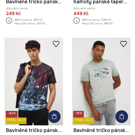
Bavlněné tričko pánské s potištěným elastanem
Kalhoty pánské tapered, s cargo kapsami
Aktuální cena:
Aktuální cena:
249 Kč
449 Kč
Běžná cena:
499 Kč
Běžná cena:
1099 Kč
Nejnižší cena:
329 Kč
Nejnižší cena:
689 Kč
-42%
-15%
FINAL SALE
FINAL SALE
Bavlněné tričko pánské s elastanem, se vzorem
Bavlněné tričko pánské se sepraným efektem