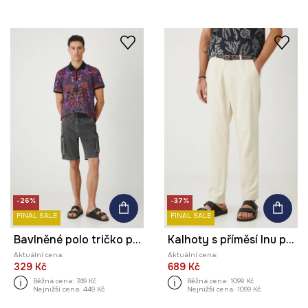
-26%
-37%
FINAL SALE
FINAL SALE
Bavlněné polo tričko pánské s elastanem a vzorem
Kalhoty s příměsí lnu pánské s páskem
Aktuální cena:
Aktuální cena:
329 Kč
689 Kč
Běžná cena:
749 Kč
Běžná cena:
1099 Kč
Nejnižší cena:
449 Kč
Nejnižší cena:
1099 Kč