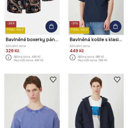
-26%
-21%
FINAL SALE
FINAL SALE
Bavlněné boxerky pánské s elastanem a vzorem (2-pack) více barev
Bavlněná košile s klasickým límcem, hladký povrch tmavomodrá barva
Aktuální cena:
Aktuální cena:
329 Kč
449 Kč
Běžná cena:
449 Kč
Běžná cena:
989 Kč
Nejnižší cena:
449 Kč
Nejnižší cena:
569 Kč