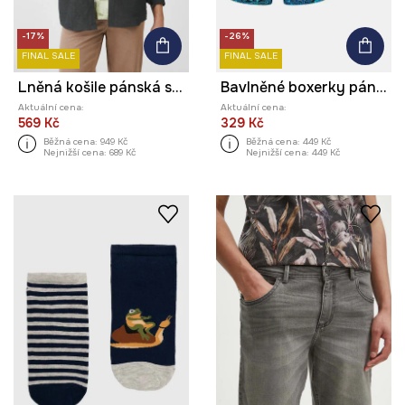
-17%
-26%
FINAL SALE
FINAL SALE
Lněná košile pánská s límcem button-down zelená barva
Bavlněné boxerky pánské s elastanem a vzorem (2-pack) více barev
Aktuální cena:
Aktuální cena:
569 Kč
329 Kč
Běžná cena:
949 Kč
Běžná cena:
449 Kč
Nejnižší cena:
689 Kč
Nejnižší cena:
449 Kč