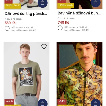
-31%
FINAL SALE
FINAL SALE
Bavlněná džínová bunda pánská ze speciální kolekce Eviva L'arte černá barva
Džínové šortky pánské sepraný denim šedá barva
Aktuální cena:
Aktuální cena:
749 Kč
569 Kč
Běžná cena:
1649 Kč
Běžná cena:
829 Kč
Nejnižší cena:
949 Kč
Nejnižší cena:
829 Kč
-44%
-34%