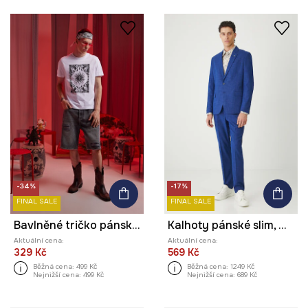
-34%
-17%
FINAL SALE
FINAL SALE
Bavlněné tričko pánské Tattoo Art by Michał Kidacki
Kalhoty pánské slim, melanž
Aktuální cena:
Aktuální cena:
329 Kč
569 Kč
Běžná cena:
499 Kč
Běžná cena:
1249 Kč
Nejnižší cena:
499 Kč
Nejnižší cena:
689 Kč