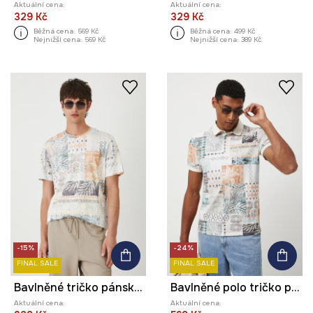
Aktuální cena:
Aktuální cena:
329 Kč
329 Kč
Běžná cena:
569 Kč
Běžná cena:
499 Kč
Nejnižší cena:
569 Kč
Nejnižší cena:
389 Kč
-15%
-24%
FINAL SALE
FINAL SALE
Bavlněné tričko pánské se vzorem
Bavlněné polo tričko pánské s elastanem a vzorem
Aktuální cena:
Aktuální cena: