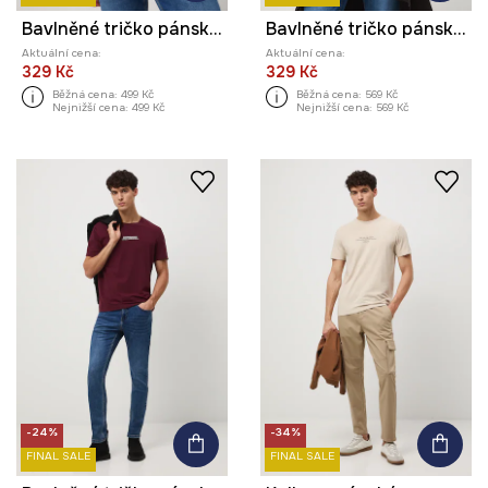
Bavlněné tričko pánské s potiskem
Bavlněné tričko pánské s ozdobnou nášivkou
Aktuální cena:
Aktuální cena:
329 Kč
329 Kč
Běžná cena:
499 Kč
Běžná cena:
569 Kč
Nejnižší cena:
499 Kč
Nejnižší cena:
569 Kč
-24%
-34%
FINAL SALE
FINAL SALE