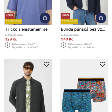
-26%
-50%
FINAL SALE
FINAL SALE
Tričko s elastanem, se sepraným efektem modrá barva
Bunda pánská bez vzoru tmavomodrá barva
Aktuální cena:
Aktuální cena:
329 Kč
949 Kč
Běžná cena:
749 Kč
Běžná cena:
1899 Kč
Nejnižší cena:
449 Kč
Nejnižší cena:
1899 Kč