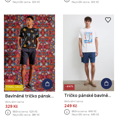
Nejnižší cena:
329 Kč
Nejnižší cena:
329 Kč
-15%
-44%
FINAL SALE
Tričko pánské bavlněné s potiskem
Bavlněné tričko pánské černá barva
Aktuální cena:
Aktuální cena:
249 Kč
329 Kč
Běžná cena:
449 Kč
Běžná cena:
529 Kč
Nejnižší cena:
449 Kč
Nejnižší cena:
389 Kč