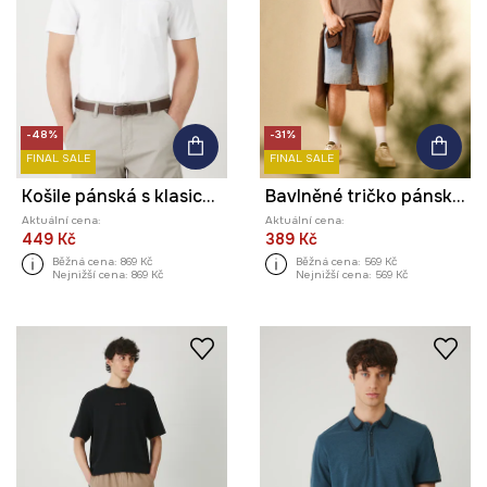
-48%
-31%
FINAL SALE
FINAL SALE
Košile pánská s klasickým límcem, hladký povrch bílá barva
Bavlněné tričko pánské s elastanem by Patrycja Niewiadomska, Sense of Values šedá barva
Aktuální cena:
Aktuální cena:
449 Kč
389 Kč
Běžná cena:
869 Kč
Běžná cena:
569 Kč
Nejnižší cena:
869 Kč
Nejnižší cena:
569 Kč