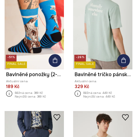
-51%
-26%
FINAL SALE
FINAL SALE
Bavlněné ponožky (2-pack) pánské z kolekce El Gato Chimney x Medicine více barev
Bavlněné tričko pánské s potiskem a výšivkou tyrkysová barva
Aktuální cena:
Aktuální cena:
189 Kč
329 Kč
Běžná cena:
389 Kč
Běžná cena:
449 Kč
Nejnižší cena:
389 Kč
Nejnižší cena:
449 Kč