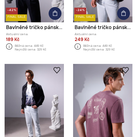
-42%
-24%
FINAL SALE
FINAL SALE
Bavlněné tričko pánské z kolekce Science – Words of Wisdom
Bavlněné tričko pánské s elastanem z kolekce Science – Words of Wisdom
Aktuální cena:
Aktuální cena:
189 Kč
249 Kč
Běžná cena:
449 Kč
Běžná cena:
449 Kč
Nejnižší cena:
329 Kč
Nejnižší cena:
329 Kč