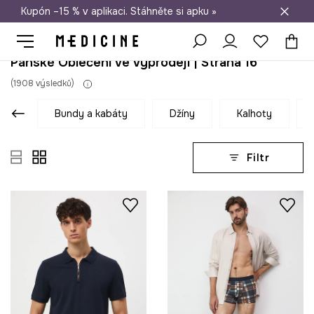
Kupón –15 % v aplikaci. Stáhněte si apku »
Doprava zdarma při nákupu nad 1 200 Kč
Pánské Oblečení ve výprodeji | Strana 16
(
1908
výsledků
)
bundy a kabáty
džíny
kalhoty
Filtr