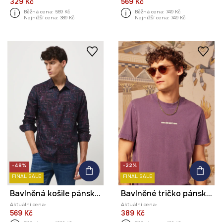
329 Kč
569 Kč
Běžná cena:
569 Kč
Běžná cena:
749 Kč
Nejnižší cena:
389 Kč
Nejnižší cena:
749 Kč
-48%
-22%
FINAL SALE
FINAL SALE
Bavlněná košile pánská s klasickým límcem se vzorem
Bavlněné tričko pánské z kolekce Lands of Legends – Asgard
Aktuální cena:
Aktuální cena:
569 Kč
389 Kč