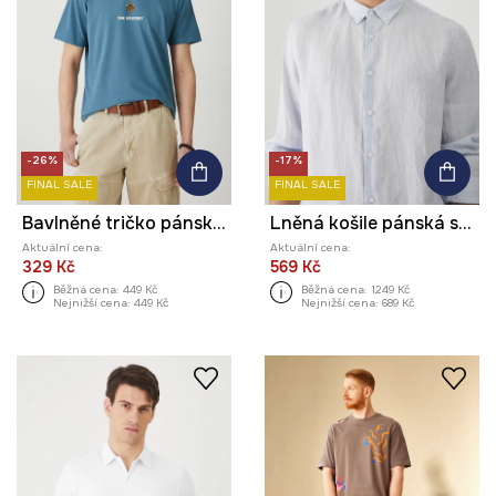
-26%
-17%
FINAL SALE
FINAL SALE
Bavlněné tričko pánské s potiskem s elastanem tyrkysová barva
Lněná košile pánská s límcem button-down modrá barva
Aktuální cena:
Aktuální cena:
329 Kč
569 Kč
Běžná cena:
449 Kč
Běžná cena:
1249 Kč
Nejnižší cena:
449 Kč
Nejnižší cena:
689 Kč