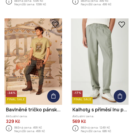
Běžná cena:
1099 Kč
Běžná cena:
499 Kč
Nejnižší cena:
1099 Kč
Nejnižší cena:
499 Kč
-34%
-17%
FINAL SALE
FINAL SALE
Bavlněné tričko pánské z kolekce Lands of Legends – Arkádie
Kalhoty s příměsí lnu pánské hladký povrch
Aktuální cena:
Aktuální cena:
329 Kč
569 Kč
Běžná cena:
499 Kč
Běžná cena:
1249 Kč
Nejnižší cena:
499 Kč
Nejnižší cena:
689 Kč