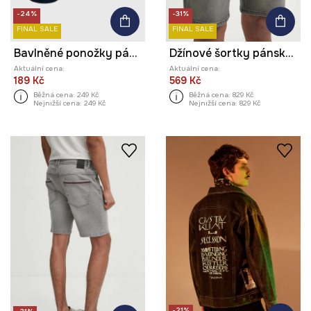
-24%
-31%
FINAL SALE
FINAL SALE
Bavlněné ponožky pánské
Džínové šortky pánské sepraný denim černá barva
Aktuální cena:
Aktuální cena:
189 Kč
569 Kč
Běžná cena:
249 Kč
Běžná cena:
829 Kč
Nejnižší cena:
249 Kč
Nejnižší cena:
829 Kč
-21%