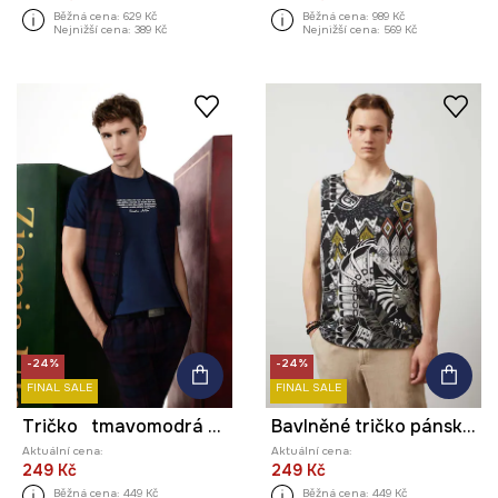
Běžná cena:
629 Kč
Běžná cena:
989 Kč
Nejnižší cena:
389 Kč
Nejnižší cena:
569 Kč
-24%
-24%
FINAL SALE
FINAL SALE
Tričko tmavomodrá barva
Bavlněné tričko pánské bez rukávů, se vzorem více barev
Aktuální cena:
Aktuální cena:
249 Kč
249 Kč
Běžná cena:
449 Kč
Běžná cena:
449 Kč