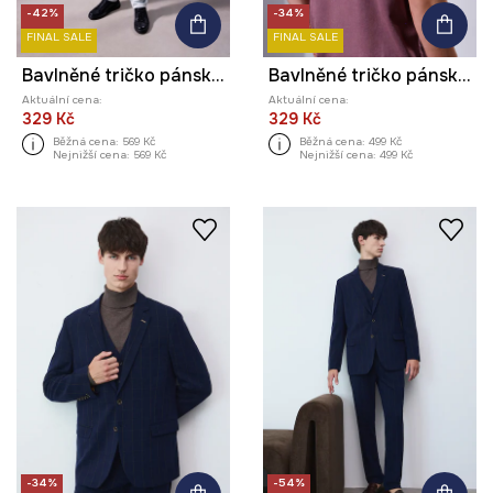
-42%
-34%
FINAL SALE
FINAL SALE
Bavlněné tričko pánské s elastanem z kolekce Science – Words of Wisdom
Bavlněné tričko pánské z kolekce Science – Words of Wisdom
Aktuální cena:
Aktuální cena:
329 Kč
329 Kč
Běžná cena:
569 Kč
Běžná cena:
499 Kč
Nejnižší cena:
569 Kč
Nejnižší cena:
499 Kč
-34%
-54%