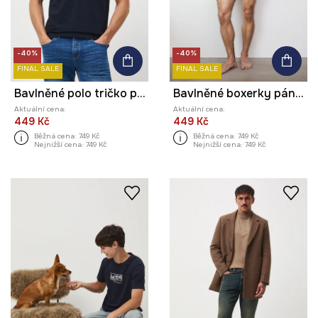
-40%
-40%
FINAL SALE
FINAL SALE
Bavlněné polo tričko pánské s texturovaným elastanem
Bavlněné boxerky pánské (3-pack)
Aktuální cena:
Aktuální cena:
449 Kč
449 Kč
Běžná cena:
749 Kč
Běžná cena:
749 Kč
Nejnižší cena:
749 Kč
Nejnižší cena:
749 Kč