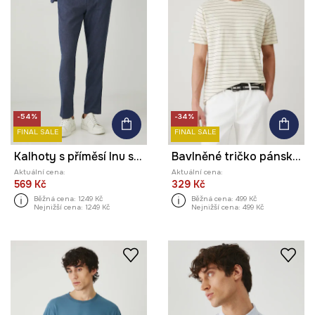
-54%
-34%
FINAL SALE
FINAL SALE
Kalhoty s příměsí lnu slim, melanž tmavomodrá barva
Bavlněné tričko pánské pruhované béžová barva
Aktuální cena:
Aktuální cena:
569 Kč
329 Kč
Běžná cena:
1249 Kč
Běžná cena:
499 Kč
Nejnižší cena:
1249 Kč
Nejnižší cena:
499 Kč