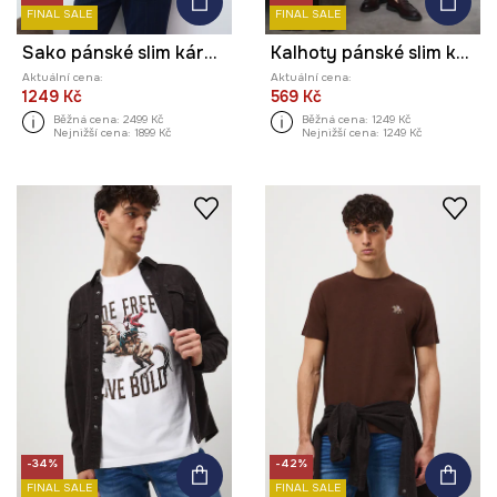
FINAL SALE
FINAL SALE
Sako pánské slim károvaný vzor
Kalhoty pánské slim károvaný vzor
Aktuální cena:
Aktuální cena:
1249 Kč
569 Kč
Běžná cena:
2499 Kč
Běžná cena:
1249 Kč
Nejnižší cena:
1899 Kč
Nejnižší cena:
1249 Kč
-34%
-42%
FINAL SALE
FINAL SALE