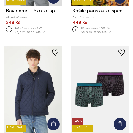
FINAL SALE
FINAL SALE
Bavlněné tričko ze speciální kolekce Eviva L'arte zelená barva
Košile pánská ze speciální kolekce Eviva L'arte více barev
Aktuální cena:
Aktuální cena:
249 Kč
449 Kč
Běžná cena:
449 Kč
Běžná cena:
1099 Kč
Nejnižší cena:
449 Kč
Nejnižší cena:
689 Kč
-26%
FINAL SALE
FINAL SALE