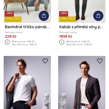
-26%
-39%
FINAL SALE
FINAL SALE
Bavlněné tričko pánské ke Dni psů – Zofia Różycka x Medicine
Kabát s příměsí vlny pánský melanžový
Aktuální cena:
Aktuální cena:
329 Kč
1899 Kč
Běžná cena:
449 Kč
Běžná cena:
3149 Kč
Nejnižší cena:
449 Kč
Nejnižší cena:
3149 Kč