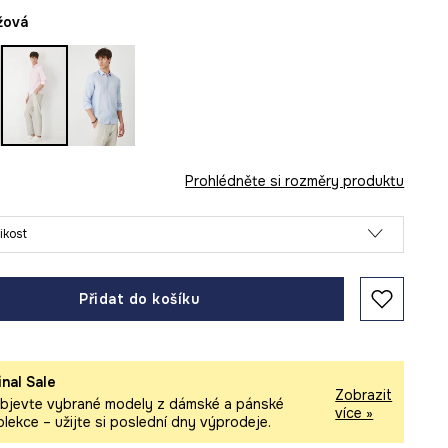
ůžová
Prohlédněte si rozměry produktu
likost
Přidat do košíku
inal Sale
Zobrazit
bjevte vybrané modely z dámské a pánské
více »
olekce – užijte si poslední dny výprodeje.