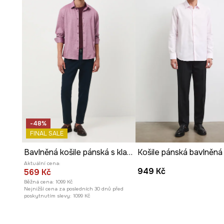
-48%
FINAL SALE
Bavlněná košile pánská s klasickým límečkem a melírováním
Aktuální cena:
949 Kč
569 Kč
Běžná cena:
1099 Kč
Nejnižší cena za posledních 30 dnů před
poskytnutím slevy:
1099 Kč