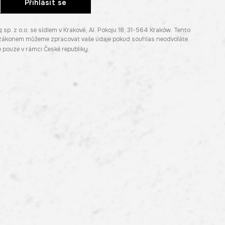
Přihlásit se
. z o.o. se sídlem v Krakově, Al. Pokoju 18, 31-564 Kraków. Tento
e zákonem můžeme zpracovat vaše údaje pokud souhlas neodvoláte.
pouze v rámci České republiky.