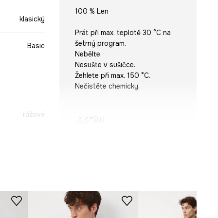
100 % Len
klasický
Prát při max. teplotě 30 °C na
šetrný program.
Basic
Nebělte.
Nesušte v sušičce.
Žehlete při max. 150 °C.
Nečistěte chemicky.
růžová
STŘIH
-KDM090-03X
Rukáv
:
dlouhý
Střih
:
Slim fit
ROZMĚRY
Model na fotografii je vysoký