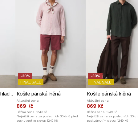
-30%
-30%
FINAL SALE
FINAL SALE
Košile pánská bavlněná hladká
Košile pánská lněná
Košile pánská lněná
Aktuální cena:
Aktuální cena:
869 Kč
869 Kč
Běžná cena:
1249 Kč
Běžná cena:
1249 Kč
Nejnižší cena za posledních 30 dnů před
Nejnižší cena za posledních 30 d
poskytnutím slevy:
1249 Kč
poskytnutím slevy:
1249 Kč