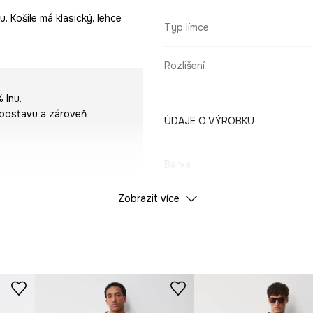
. Košile má klasický, lehce
Typ límce
Rozlišení
 lnu.
je postavu a zároveň
ÚDAJE O VÝROBKU
Barva
Zobrazit více
ID produktu
RS25
Výrobce