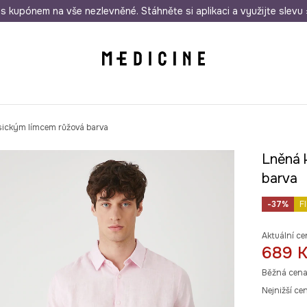
i nákupu nad 1 200 Kč
s kupónem na vše nezlevněné. Stáhněte si aplikaci a využijte slevu 
Odeslání i do 24 hodin
30 
asickým límcem růžová barva
Lněná 
barva
-37%
F
Aktuální ce
689 
Běžná cena
Nejnižší ce