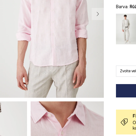
Barva:
r
Zvolte ve
F
O
k