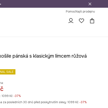
»
dní na vrácení zboží
Pomoc
Najít prodejnu
košile pánská s klasickým límcem růžová
INAL SALE
na:
Kč
:
1099 Kč
-37%
na za posledních 30 dnů před poskytnutím slevy:
1099 Kč
 -37%