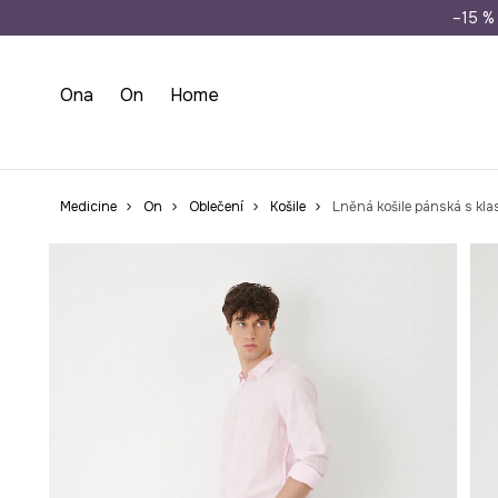
Doprava zdarma př
–15 % 
Ona
On
Home
Medicine
On
Oblečení
Košile
Lněná košile pánská s kl