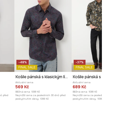
191 cm a má na sebe velikost M
Prohlédněte si rozměry
produktu
-48%
-37%
FINAL SALE
FINAL SALE
Košile pánská s klasickým límcem se vzorem
Aktuální cena:
Aktuální cena:
569 Kč
689 Kč
Běžná cena:
1099 Kč
Běžná cena:
1099 Kč
nů před
Nejnižší cena za posledních 30 dnů před
Nejnižší cena za posledních 30 
poskytnutím slevy:
1099 Kč
poskytnutím slevy:
1099 Kč