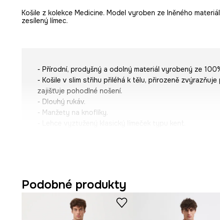
Košile z kolekce Medicine. Model vyroben ze lněného materiálu
zesílený límec.
- Přírodní, prodyšný a odolný materiál vyrobený ze 100%
- Košile v slim střihu přiléhá k tělu, přirozeně zvýrazňu
zajišťuje pohodlné nošení.
- Dlouhý rukáv.
- Manžety na knoflíky.
- Lehce vyztužený klasický límeček typu kent.
- Zapínání na knoflíky.
- Jednobarevná tkanina.
- Obvod límce: 42 cm.
- Délka rukávu: 66,5 cm.
- Délka: 75 cm.
Podobné produkty
- Šířka hrudníku: 54 cm.
- Šířka v ramenou: 45,5 cm.
- Rozměry pro velikost: M.