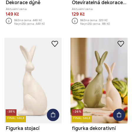
Dekorace dýně
Otevíratelná dekorace dýně
Aktuální cena:
Aktuální cena:
149 Kč
129 Kč
Běžná cena:
449 Kč
Běžná cena:
329 Kč
Nejnižší cena:
449 Kč
Nejnižší cena:
189 Kč
-35%
-26%
FINAL SALE
FINAL SALE
Figurka stojací
figurka dekorativní