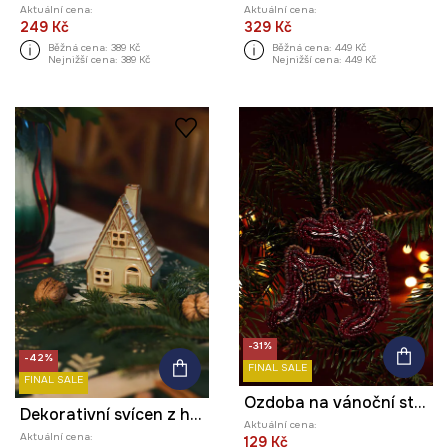
Aktuální cena:
Aktuální cena:
249 Kč
329 Kč
Běžná cena:
389 Kč
Běžná cena:
449 Kč
Nejnižší cena:
389 Kč
Nejnižší cena:
449 Kč
-31%
-42%
FINAL SALE
FINAL SALE
Ozdoba na vánoční stromeček handmade - sob
Dekorativní svícen z hlíny - domek
Aktuální cena:
Aktuální cena:
129 Kč