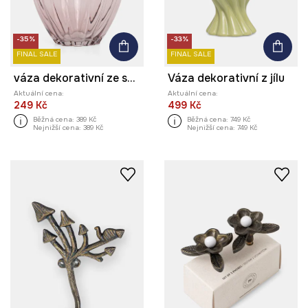
-35%
-33%
FINAL SALE
FINAL SALE
váza dekorativní ze skla
Váza dekorativní z jílu
Aktuální cena:
Aktuální cena:
249 Kč
499 Kč
Běžná cena:
389 Kč
Běžná cena:
749 Kč
Nejnižší cena:
389 Kč
Nejnižší cena:
749 Kč