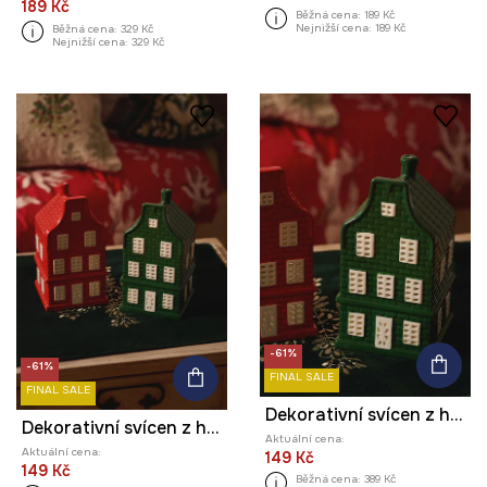
189 Kč
Běžná cena:
189 Kč
Nejnižší cena:
189 Kč
Běžná cena:
329 Kč
Nejnižší cena:
329 Kč
-61%
-61%
FINAL SALE
FINAL SALE
Dekorativní svícen z hlíny - domek
Dekorativní svícen z hlíny - domek
Aktuální cena:
Aktuální cena:
149 Kč
149 Kč
Běžná cena:
389 Kč