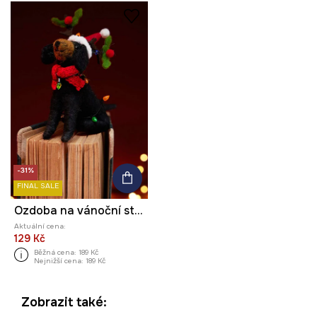
-31%
FINAL SALE
Ozdoba na vánoční stromeček z plsti, handmade
Aktuální cena:
129 Kč
Běžná cena:
189 Kč
Nejnižší cena:
189 Kč
Zobrazit také: