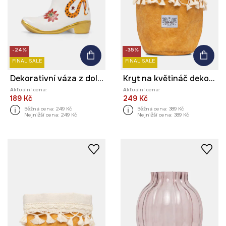
-24%
-35%
FINAL SALE
FINAL SALE
Dekorativní váza z dolomitu
Kryt na květináč dekorační z textilního materiálu
Aktuální cena:
Aktuální cena:
189 Kč
249 Kč
Běžná cena:
249 Kč
Běžná cena:
389 Kč
Nejnižší cena:
249 Kč
Nejnižší cena:
389 Kč