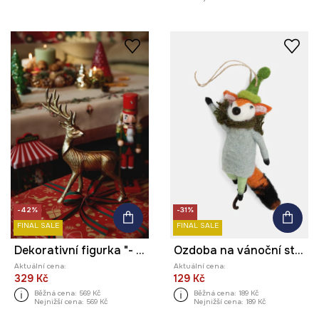
-42%
-31%
FINAL SALE
FINAL SALE
Dekorativní figurka "- sob"
Ozdoba na vánoční stromeček z plsti, handmade
Aktuální cena:
Aktuální cena:
329 Kč
129 Kč
Běžná cena:
569 Kč
Běžná cena:
189 Kč
Nejnižší cena:
569 Kč
Nejnižší cena:
189 Kč