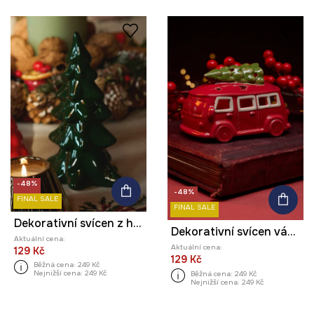
-48%
-48%
FINAL SALE
FINAL SALE
Dekorativní svícen z hlíny - vánoční stromeček
Dekorativní svícen vánoční - auto
Aktuální cena:
Aktuální cena:
129 Kč
129 Kč
Běžná cena:
249 Kč
Nejnižší cena:
249 Kč
Běžná cena:
249 Kč
Nejnižší cena:
249 Kč