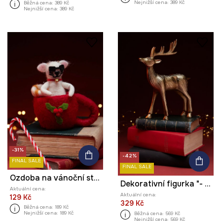
Nejnižší cena:
389 Kč
Běžná cena:
389 Kč
Nejnižší cena:
389 Kč
-31%
-42%
FINAL SALE
FINAL SALE
Ozdoba na vánoční stromeček z plsti, handmade
Dekorativní figurka "- sob"
Aktuální cena:
Aktuální cena:
129 Kč
329 Kč
Běžná cena:
189 Kč
Nejnižší cena:
189 Kč
Běžná cena:
569 Kč
Nejnižší cena:
569 Kč