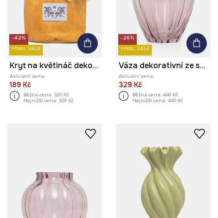
-42%
-26%
FINAL SALE
FINAL SALE
Kryt na květináč dekorační z textilního materiálu
Váza dekorativní ze skla
Aktuální cena:
Aktuální cena:
189 Kč
329 Kč
Běžná cena:
329 Kč
Běžná cena:
449 Kč
Nejnižší cena:
329 Kč
Nejnižší cena:
449 Kč