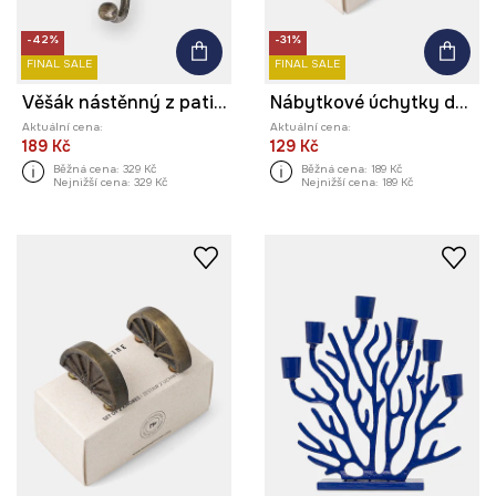
-42%
-31%
FINAL SALE
FINAL SALE
Věšák nástěnný z patinovaného kovu
Nábytkové úchytky dekorativní
Aktuální cena:
Aktuální cena:
189 Kč
129 Kč
Běžná cena:
329 Kč
Běžná cena:
189 Kč
Nejnižší cena:
329 Kč
Nejnižší cena:
189 Kč