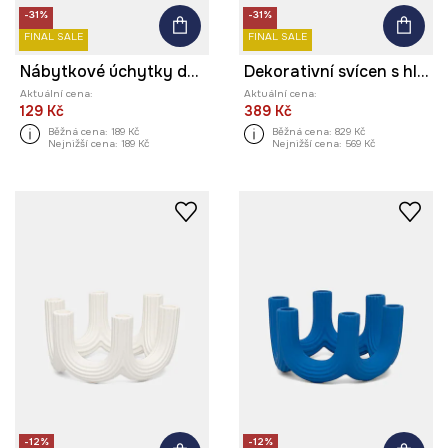
-31%
-31%
FINAL SALE
FINAL SALE
Nábytkové úchytky dekorativní z patinovaného kovu
Dekorativní svícen s hliníkem
Aktuální cena:
Aktuální cena:
129 Kč
389 Kč
Běžná cena:
189 Kč
Běžná cena:
829 Kč
Nejnižší cena:
189 Kč
Nejnižší cena:
569 Kč
-12%
-12%