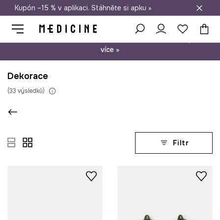
Kupón –15 % v aplikaci. Stáhněte si apku »
Doprava zdarma při nákupu nad 1 200 Kč
Psst… máme pro Vás kupón –15 % na nezlevněné produkty. Zjistěte
více »
Dekorace
(
33
výsledků
)
Filtr