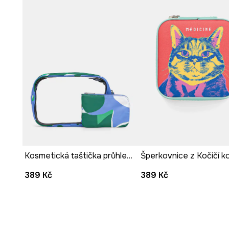
Vnější
kapsa na zip
umožňuje uložení příručních drobno
Odnímatelný přívěsek na zip ve tvaru banánů
tvoří o
detail.
Zvířecí a rostlinný vzor
dodává produktu originální a př
Kosmetická taštička průhledná
Šperkovnice z Kočičí k
389 Kč
389 Kč