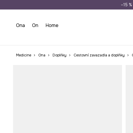
Doprava zdarma př
–15 % 
Ona
On
Home
Medicine
Ona
Doplňky
Cestovní zavazadla a doplňky