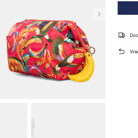
Dod
Vrá