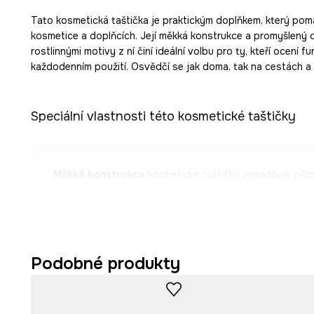
Tato kosmetická taštička je praktickým doplňkem, který po
kosmetice a doplňcích. Její měkká konstrukce a promyšlený d
rostlinnými motivy z ní činí ideální volbu pro ty, kteří ocení f
každodenním použití. Osvědčí se jak doma, tak na cestách a
Speciální vlastnosti této kosmetické taštičky
Měkká konstrukce
kosmetické taštičky usnadňuje při
kabelky nebo zavazadla.
Praktické
zapínání na zip
chrání obsah před vypadnutí
Jedna hlavní komora
usnadňuje rychlý přístup ke vše
Podobné produkty
předmětům.
Vnitřní
kapsa na zip
pomáhá s organizací drobných dop