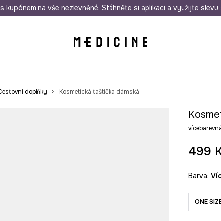
i nákupu nad 1 200 Kč
s kupónem na vše nezlevněné. Stáhněte si aplikaci a využijte slevu 
Odeslání i do 24 hodin
30 
Cestovní doplňky
Kosmetická taštička dámská
Kosmet
vícebarev
499 
Barva:
v
ONE SIZ