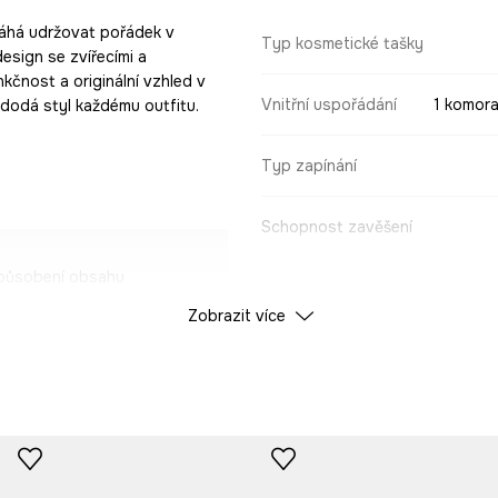
máhá udržovat pořádek v
Typ kosmetické tašky
esign se zvířecími a
unkčnost a originální vzhled v
Vnitřní uspořádání
1 komora
 dodá styl každému outfitu.
Typ zapínání
Schopnost zavěšení
způsobení obsahu
ÚDAJE O VÝROBKU
Zobrazit více
m.
Barva
m uloženým
ID produktu
RS26
lňků.