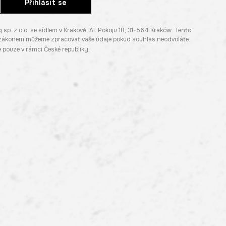
Přihlásit se
. z o.o. se sídlem v Krakově, Al. Pokoju 18, 31-564 Kraków. Tento
e zákonem můžeme zpracovat vaše údaje pokud souhlas neodvoláte.
pouze v rámci České republiky.