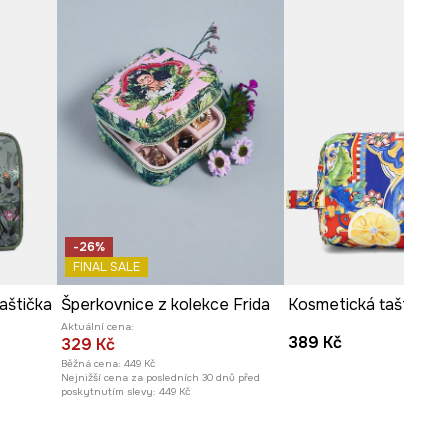
-26%
FINAL SALE
aštička
Šperkovnice z kolekce Frida
Aktuální cena:
389 Kč
329 Kč
Běžná cena:
449 Kč
Nejnižší cena za posledních 30 dnů před
poskytnutím slevy:
449 Kč