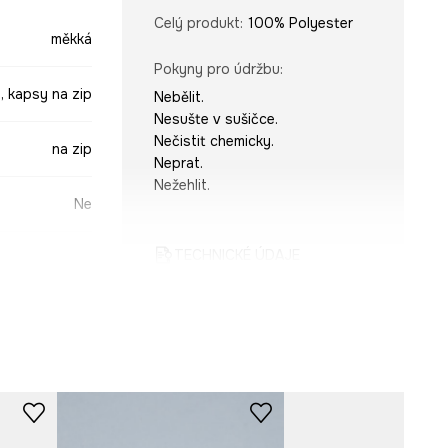
Celý produkt
:
100% Polyester
měkká
Pokyny pro údržbu
:
, kapsy na zip
Nebělit.
Nesušte v sušičce.
Nečistit chemicky.
na zip
Neprat.
Nežehlit.
Ne
TECHNICKÉ ÚDAJE
Počet vnitřních kapes na zip
:
1
Počet vnějších kapes s
vícebarevná
magnetickým uzávěrem
:
1
-COUA01-MLA