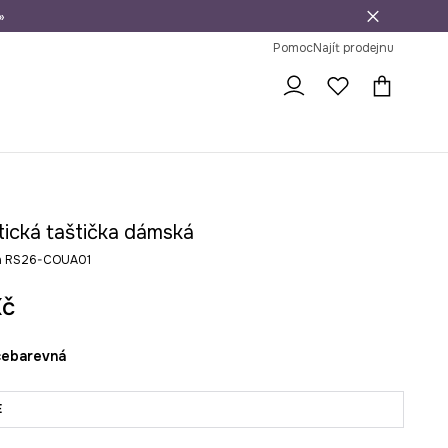
»
dní na vrácení zboží
Pomoc
Najít prodejnu
ická taštička dámská
ná RS26-COUA01
Kč
ícebarevná
E