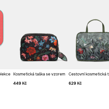
Výrobce
stí.
riginální a zábavný
írodní styl.
olekce
Kosmetická taška se vzorem
Cestovní kosmetická t
449 Kč
629 Kč