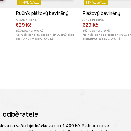
FINAL SALE
FINAL SALE
Ručník plážový bavlněný
Plážový bavlněný
Aktuální cena:
Aktuální cena:
629 Kč
629 Kč
Běžná cena:
949 Kč
Běžná cena:
949 Kč
Nejnižší cena za posledních 30 dnů před
Nejnižší cena za posledních 30 d
poskytnutím slevy:
949 Kč
poskytnutím slevy:
949 Kč
 odběratele
slevu na vaši objednávku za min. 1 400 Kč. Platí pro nové