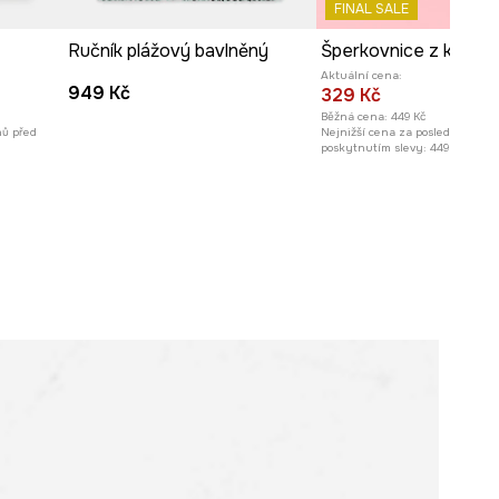
FINAL SALE
Ručník plážový bavlněný
Aktuální cena:
949 Kč
329 Kč
Běžná cena:
449 Kč
nů před
Nejnižší cena za posledních 30 
poskytnutím slevy:
449 Kč