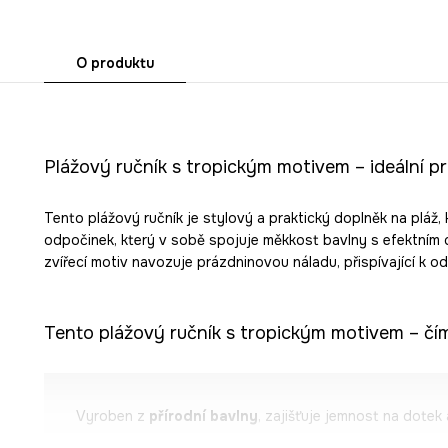
O produktu
Plážový ručník s tropickým motivem – ideální pro
Tento plážový ručník je stylový a praktický doplněk na pláž,
odpočinek, který v sobě spojuje měkkost bavlny s efektním 
zvířecí motiv navozuje prázdninovou náladu, přispívající k od
Tento plážový ručník s tropickým motivem – čí
Vyroben z
přírodní bavlny
, zajišťuje jemnost na dotek