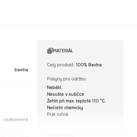
MATERIÁL
Celý produkt
:
100% Bavlna
bavlna
Pokyny pro údržbu
:
Nebělit.
Nesušte v sušičce.
Žehlit při max. teplotě 110 °C.
Nečistit chemicky.
Prát ručně.
vícebarevná
ROZMĚRY
-REU700-MLA