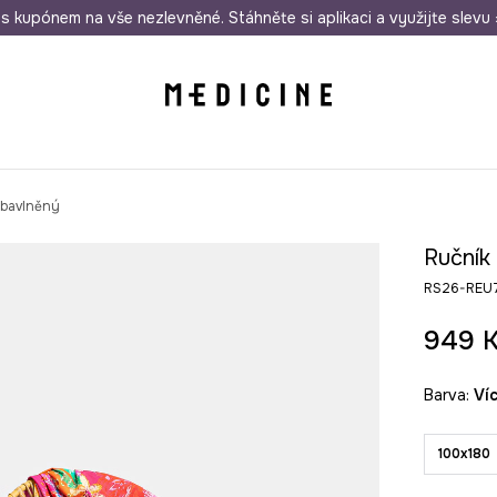
i nákupu nad 1 200 Kč
s kupónem na vše nezlevněné. Stáhněte si aplikaci a využijte slevu 
Odeslání i do 24 hodin
30 
 bavlněný
Ručník
RS26-REU
949 
Barva:
v
100x180