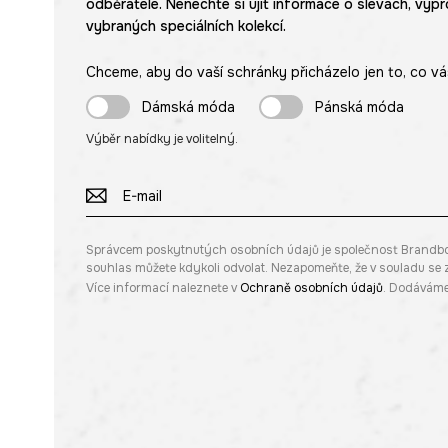
odběratele. Nenechte si ujít informace o slevách, výpr
vybraných speciálních kolekcí.
Chceme, aby do vaší schránky přicházelo jen to, co vá
Dámská móda
Pánská móda
Výběr nabídky je volitelný.
Správcem poskytnutých osobních údajů je společnost Brandbq sp
souhlas můžete kdykoli odvolat. Nezapomeňte, že v souladu s
Více informací naleznete v
Ochraně osobních údajů
. Dodáváme 