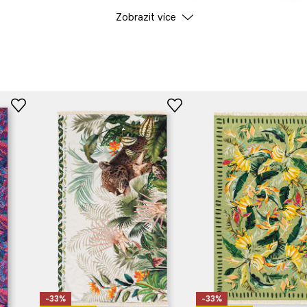
x na slunci.
Zobrazit více
Výrobce
dává letní charakter.
-33%
-33%