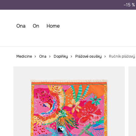
Doprava zdarma př
–15 % 
Ona
On
Home
Medicine
Ona
Doplňky
Plážové osušky
Ručník plážový