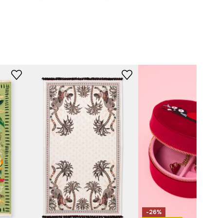
Měření
:
100 x 180 cm
-26%