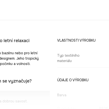
 letní relaxaci
VLASTNOSTI VÝROBKU
 k bazénu nebo pro letní
Typ textilního
designem. Jeho tropický
materiálu
počinku a volnosti.
ÚDAJE O VÝROBKU
m se vyznačuje?
Barva
 a dobrou savost.
ID produktu
RS26