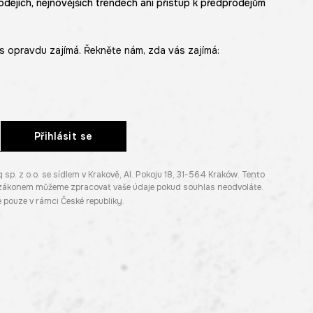
odejích, nejnovějších trendech ani přístup k předprodejům
s opravdu zajímá. Řekněte nám, zda vás zajímá:
Přihlásit se
. z o.o. se sídlem v Krakově, Al. Pokoju 18, 31-564 Kraków. Tento
e zákonem můžeme zpracovat vaše údaje pokud souhlas neodvoláte.
pouze v rámci České republiky.