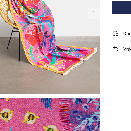
Dod
Vrá