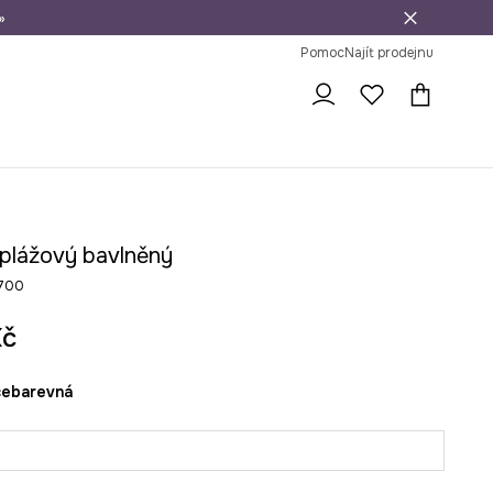
»
dní na vrácení zboží
Pomoc
Najít prodejnu
 plážový bavlněný
700
Kč
ícebarevná