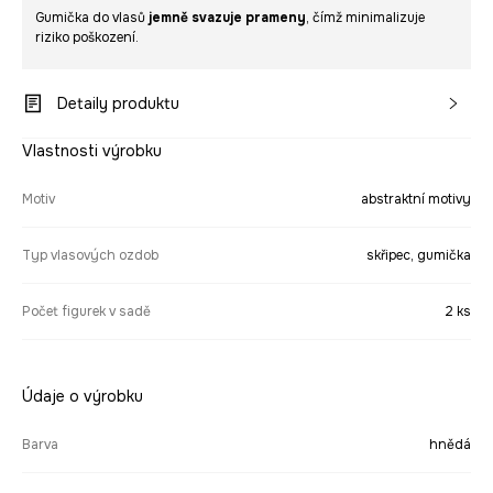
Gumička do vlasů
jemně svazuje prameny
, čímž minimalizuje
riziko poškození.
Detaily produktu
Vlastnosti výrobku
Motiv
abstraktní motivy
Typ vlasových ozdob
skřipec, gumička
Počet figurek v sadě
2 ks
Údaje o výrobku
Barva
hnědá