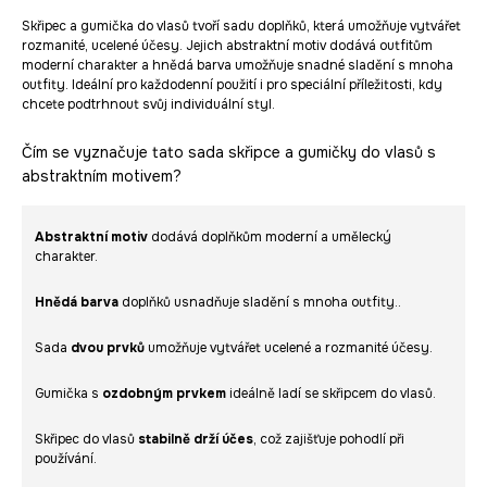
Skřipec a gumička do vlasů tvoří sadu doplňků, která umožňuje vytvářet
rozmanité, ucelené účesy. Jejich abstraktní motiv dodává outfitům
moderní charakter a hnědá barva umožňuje snadné sladění s mnoha
outfity. Ideální pro každodenní použití i pro speciální příležitosti, kdy
chcete podtrhnout svůj individuální styl.
Čím se vyznačuje tato sada skřipce a gumičky do vlasů s
abstraktním motivem?
Abstraktní motiv
dodává doplňkům moderní a umělecký
charakter.
Hnědá barva
doplňků usnadňuje sladění s mnoha outfity..
Sada
dvou prvků
umožňuje vytvářet ucelené a rozmanité účesy.
Gumička s
ozdobným prvkem
ideálně ladí se skřipcem do vlasů.
Skřipec do vlasů
stabilně drží účes
, což zajišťuje pohodlí při
používání.