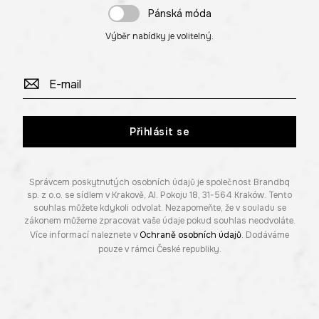
Pánská móda
Výběr nabídky je volitelný.
Přihlásit se
Správcem poskytnutých osobních údajů je společnost Brandbq
sp. z o.o. se sídlem v Krakově, Al. Pokoju 18, 31-564 Kraków. Tento
souhlas můžete kdykoli odvolat. Nezapomeňte, že v souladu se
zákonem můžeme zpracovat vaše údaje pokud souhlas neodvoláte.
Více informací naleznete v
Ochraně osobních údajů
. Dodáváme
pouze v rámci České republiky.