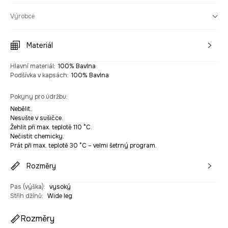
Výrobce
Materiál
Hlavní materiál
:
100% Bavlna
Podšívka v kapsách
:
100% Bavlna
Pokyny pro údržbu
:
Nebělit.
Nesušte v sušičce.
Žehlit při max. teplotě 110 °C.
Nečistit chemicky.
Prát při max. teplotě 30 °C – velmi šetrný program.
Rozměry
Pas (výška)
:
vysoký
Střih džínů
:
Wide leg
Rozměry