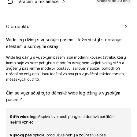
Vrácení do 30 dnů
Vrácení a reklamace
O produktu
Wide leg džíny s vysokým pasem – ležérní styl s opraným
efektem a surovými okraji
Wide leg džíny s vysokým pasem jsou moderní kousek šatníku, který
kombinuje volnost pohybu s módním designem. Jejich volný střih a
zvýšený pas jemně modelují postavu, zároveň nabízejí pohodlí při
nošení po celý den. Jsou ideální volbou pro vytváření každodenních,
městských outfitů.
Čím se vyznačují tyto dámské wide leg džíny s vysokým
pasem?
Střih wide leg
přispívá k volnosti pohybu a dodává outfitům
ležérní vzhled.
Vysoký pas
opticky prodlužuje nohy a zdůrazňuje pas.