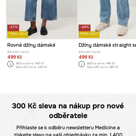
-47%
-49%
FINAL SALE
FINAL SALE
Rovné džíny dámské
Aktuální cena:
Aktuální cena:
499 Kč
499 Kč
Běžná cena:
949 Kč
Běžná cena:
989 Kč
Nejnižší cena:
949 Kč
Nejnižší cena:
989 Kč
300 Kč
sleva na nákup pro nové
odběratele
Přihlaste se k odběru newsletteru Medicine a
získejte slevu na vaši objednávku za min. 1 400