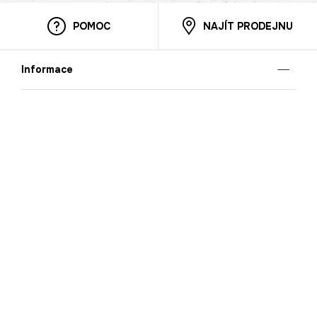
POMOC
NAJÍT PRODEJNU
Informace
O nás
Mobilní aplikace
Podmínky pro prezentaci zboží
Blog
Kontakt
Bezpečnost
Cooperation
Nahlašování porušení (whistleblowing)