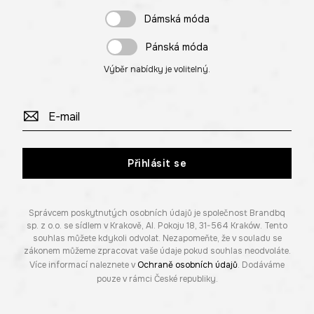
Dámská móda
Pánská móda
Výběr nabídky je volitelný.
Přihlásit se
Správcem poskytnutých osobních údajů je společnost Brandbq
sp. z o.o. se sídlem v Krakově, Al. Pokoju 18, 31-564 Kraków. Tento
souhlas můžete kdykoli odvolat. Nezapomeňte, že v souladu se
zákonem můžeme zpracovat vaše údaje pokud souhlas neodvoláte.
Více informací naleznete v
Ochraně osobních údajů
. Dodáváme
pouze v rámci České republiky.