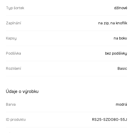
Typ šortek
džínové
Zapínání
na zip, na knoflík
Kapsy
na boku
Podšívka
bez podšívky
Rozlišení
Basic
Údaje o výrobku
Barva
modrá
ID produktu
RS25-SZD080-55J