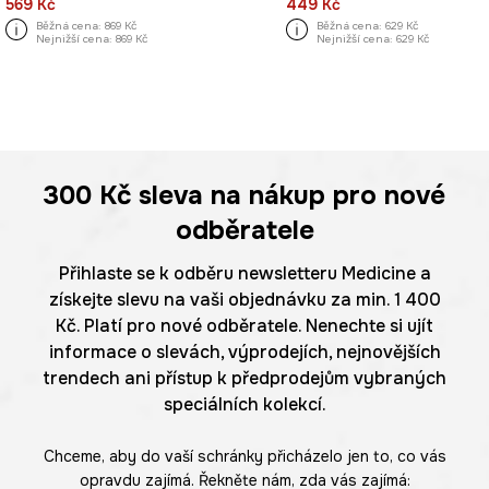
569 Kč
449 Kč
Běžná cena:
869 Kč
Běžná cena:
629 Kč
Nejnižší cena:
869 Kč
Nejnižší cena:
629 Kč
300 Kč
sleva na nákup pro nové
odběratele
Přihlaste se k odběru newsletteru Medicine a
získejte slevu na vaši objednávku za min. 1 400
Kč. Platí pro nové odběratele. Nenechte si ujít
informace o slevách, výprodejích, nejnovějších
trendech ani přístup k předprodejům vybraných
speciálních kolekcí.
Chceme, aby do vaší schránky přicházelo jen to, co vás
opravdu zajímá. Řekněte nám, zda vás zajímá: