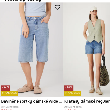
-34%
-28%
FINAL SALE
FINAL SALE
Bavlněné šortky dámské wide leg, se sepraným efektem modrá barva
Aktuální cena:
Aktuální cena: