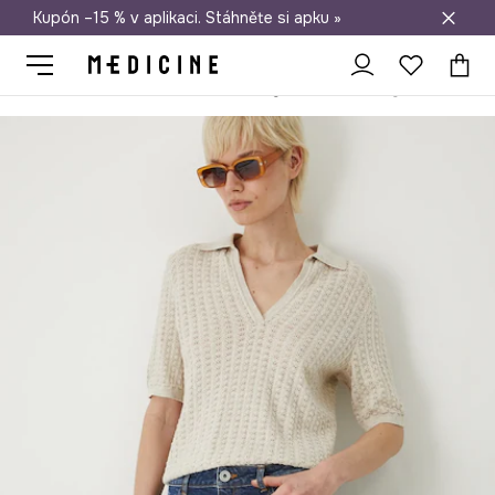
Kupón –15 % v aplikaci. Stáhněte si apku »
Doprava zdarma při nákupu nad 1 200 Kč
Medicine
Ona
Oblečení
Šortky