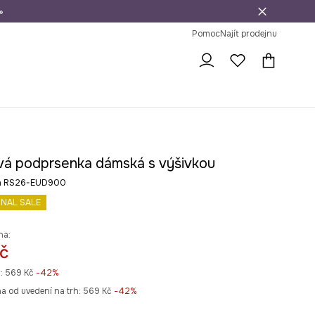
»
dní na vrácení zboží
Pomoc
Najít prodejnu
vá podprsenka dámská s výšivkou
ná RS26-EUD900
INAL SALE
na:
č
:
569 Kč
-42%
na od uvedení na trh:
569 Kč
 -42%