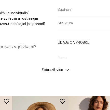
Zapínání
žňuje individuální
se zvířecím a rostlinným
Struktura
zénu, nabízející jak pohodlí,
ÚDAJE O VÝROBKU
enka s výšivkami?
Barva
dodává siluetě
Zobrazit více
ID produktu
RS26
 k individuálnímu
Výrobce
ž je důležité během