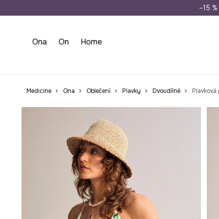
Doprava zdarma př
–15 % 
Ona
On
Home
Medicine
Ona
Oblečení
Plavky
Dvoudílné
Plavková