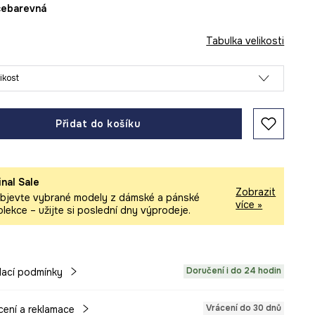
ícebarevná
Tabulka velikosti
likost
Přidat do košíku
inal Sale
Zobrazit
bjevte vybrané modely z dámské a pánské
více »
olekce – užijte si poslední dny výprodeje.
Doručení i do 24 hodin
ací podmínky
Vrácení do 30 dnů
cení a reklamace