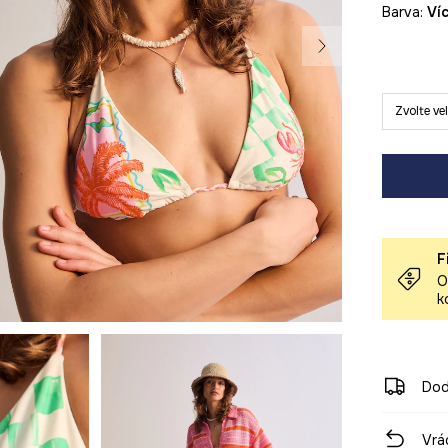
Barva:
v
Zvolte ve
F
O
k
Dod
Vrá