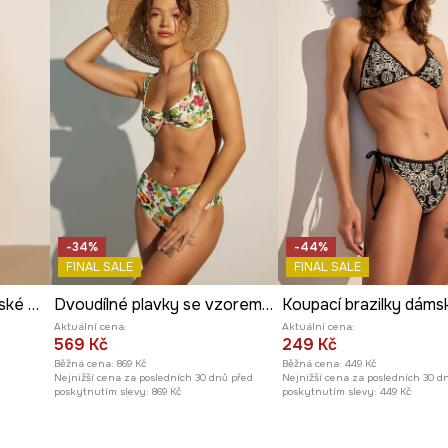
u a přizpůsobuje se
přispívá k rychlému
é motivy
, což
-34%
-44%
FINAL SALE
FINAL SALE
deální přizpůsobení.
Plavkové kalhotky dámské květinové
Dvoudílné plavky se vzorem více barev
Aktuální cena:
Aktuální cena:
569 Kč
249 Kč
Běžná cena:
869 Kč
Běžná cena:
449 Kč
Nejnižší cena za posledních 30 dnů před
Nejnižší cena za posledních 30 d
poskytnutím slevy:
869 Kč
poskytnutím slevy:
449 Kč