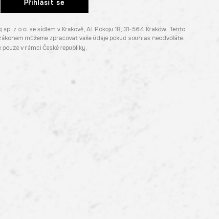
Přihlásit se
. z o.o. se sídlem v Krakově, Al. Pokoju 18, 31-564 Kraków. Tento
e zákonem můžeme zpracovat vaše údaje pokud souhlas neodvoláte.
pouze v rámci České republiky.