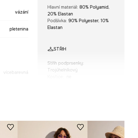
Hlavní materiál
:
80% Polyamid,
vázání
20% Elastan
Podšívka
:
90% Polyester, 10%
Elastan
pletenina
STŘIH
Střih podprsenky
:
Trojúhelníkový
vícebarevná
Kostice
:
ne
-EUD900-MLA
ROZMĚRY
Modelka na fotografii je vysoká
180 cm a má na sebe velikost S
Tabulka velikosti