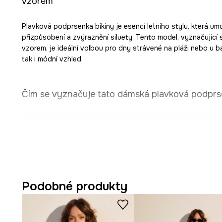
vzorem
Plavková podprsenka bikiny je esencí letního stylu, která umo
přizpůsobení a zvýraznění siluety. Tento model, vyznačující 
vzorem, je ideální volbou pro dny strávené na pláži nebo u ba
tak i módní vzhled.
Čím se vyznačuje tato dámská plavková podprs
Trojúhelníkový střih
podprsenky zvýrazňuje dekolt a 
lehkost a eleganci.
Má
lehkou výztuž
s vyjímatelnými vložkami, což přispívá
přizpůsobení.
Podobné produkty
Neodnímatelná ramínka
zajišťují stabilní podporu, co
aktivit.