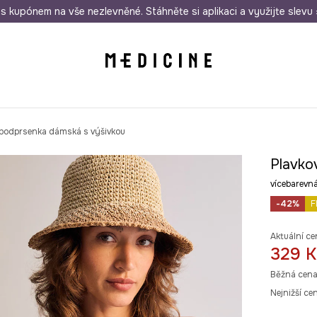
i nákupu nad 1 200 Kč
s kupónem na vše nezlevněné. Stáhněte si aplikaci a využijte slevu 
Odeslání i do 24 hodin
30 
 podprsenka dámská s výšivkou
Plavko
vícebarev
-42%
F
Aktuální ce
329 K
Běžná cena
Nejnižší ce