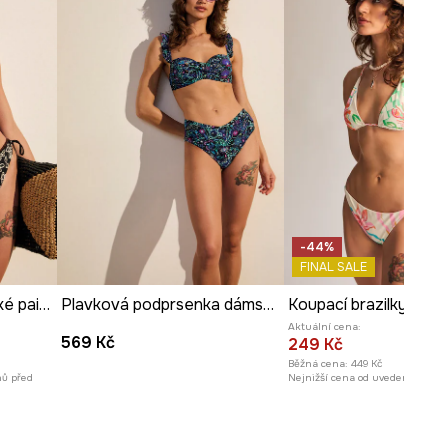
TECHNICKÉ ÚDAJE
Zpevnění košíčků
:
lehká výztuž,
Vyjímatelné vložky
-44%
FINAL SALE
Koupací brazilky dámské paisley
Plavková podprsenka dámská s volánem
Aktuální cena:
569 Kč
249 Kč
Běžná cena:
449 Kč
nů před
Nejnižší cena od uvedení na trh