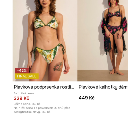
Vázání
jako zapínání umožňuje přesné nastavení obvod
tělu.
Vyrobena z
pleteniny
, materiál je příjemný na dotek a 
schnutí.
Vyznačuje se
vzorem
kombinujícím zvířecí a rostlinn
dodává originalitu.
Výšivky vpředu
a pletené šňůrky tvoří stylové detaily.
-42%
FINAL SALE
Možnost
nařasení a regulace
tvaru košíčku umožňuje i
Plavková podprsenka rostlinná
Aktuální cena:
449 Kč
329 Kč
Běžná cena:
569 Kč
Nejnižší cena za posledních 30 dnů před
poskytnutím slevy:
569 Kč