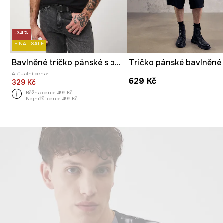
-34%
FINAL SALE
Bavlněné tričko pánské s potiskem s elastanem
Aktuální cena:
629 Kč
329 Kč
Běžná cena:
499 Kč
Nejnižší cena:
499 Kč