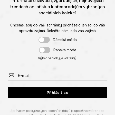
informace o slevách, výprodejích, nejnovějších
trendech ani přístup k předprodejům vybraných
speciálních kolekcí.
Chceme, aby do vaší schránky přicházelo jen to, co vás
opravdu zajímá. Řekněte nám, zda vás zajímá:
Dámská móda
Pánská móda
Výběr nabídky je volitelný.
Přihlásit se
Správcem poskytnutých osobních údajů je společnost Brandbq