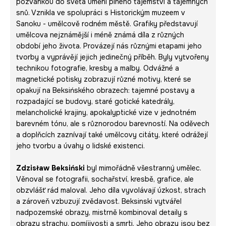
pozvánkou do světa umění plného tajemství a tajemných
snů. Vznikla ve spolupráci s Historickým muzeem v
Sanoku - umělcově rodném městě. Grafiky představují
umělcova nejznámější i méně známá díla z různých
období jeho života. Provázejí nás různými etapami jeho
tvorby a vyprávějí jejich jedinečný příběh. Byly vytvořeny
technikou fotografie, kresby a malby. Odvážné a
magnetické potisky zobrazují různé motivy, které se
opakují na Beksińského obrazech: tajemné postavy a
rozpadající se budovy, staré gotické katedrály,
melancholické krajiny, apokalyptické vize v jednotném
barevném tónu, ale s různorodou barevností. Na oděvech
a doplňcích zaznívají také umělcovy citáty, které odrážejí
jeho tvorbu a úvahy o lidské existenci.
Zdzisław Beksiński
byl mimořádně všestranný umělec.
Věnoval se fotografii, sochařství, kresbě, grafice, ale
obzvlášť rád maloval. Jeho díla vyvolávají úzkost, strach
a zároveň vzbuzují zvědavost. Beksinski vytvářel
nadpozemské obrazy, mistrně kombinoval detaily s
obrazy strachu, pomíjivosti a smrti. Jeho obrazy jsou bez