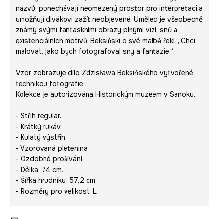
názvů, ponechávají neomezený prostor pro interpretaci a
umožňují divákovi zažít neobjevené. Umělec je všeobecně
známý svými fantaskními obrazy plnými vizí, snů a
existenciálních motivů. Beksiński o své malbě řekl: „Chci
malovat, jako bych fotografoval sny a fantazie.“
Vzor zobrazuje dílo Zdzisława Beksińského vytvořené
technikou fotografie.
Kolekce je autorizována Historickým muzeem v Sanoku.
- Střih regular.
- Krátký rukáv.
- Kulatý výstřih.
- Vzorovaná pletenina.
- Ozdobné prošívání.
- Délka: 74 cm.
- Šířka hrudníku: 57,2 cm.
- Rozměry pro velikost: L.