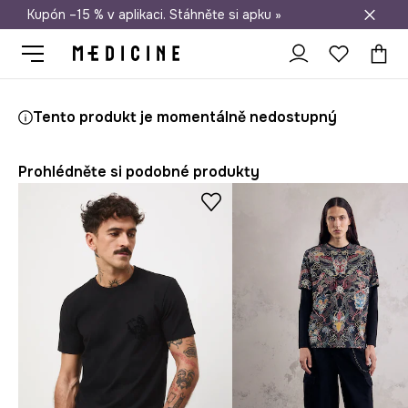
Kupón –15 % v aplikaci. Stáhněte si apku »
Doprava zdarma při nákupu nad 1 200 Kč
Medicine
On
Oblečení
Trička
Tento produkt je momentálně nedostupný
Prohlédněte si podobné produkty