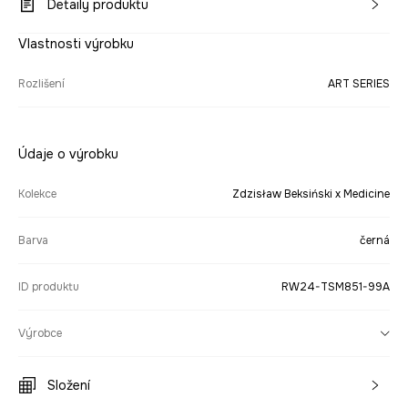
Detaily produktu
Vlastnosti výrobku
Rozlišení
ART SERIES
Údaje o výrobku
Kolekce
Zdzisław Beksiński x Medicine
Barva
černá
ID produktu
RW24-TSM851-99A
Výrobce
Složení