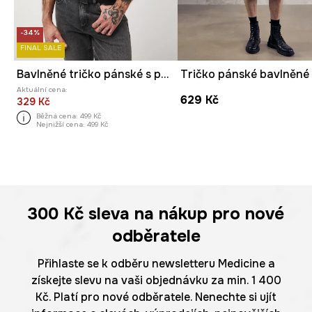
-34%
FINAL SALE
Bavlněné tričko pánské s potiskem s elastanem
Aktuální cena:
629 Kč
329 Kč
Běžná cena:
499 Kč
Nejnižší cena:
499 Kč
300 Kč
sleva na nákup pro nové
odběratele
Přihlaste se k odběru newsletteru Medicine a
získejte slevu na vaši objednávku za min. 1 400
Kč. Platí pro nové odběratele. Nenechte si ujít