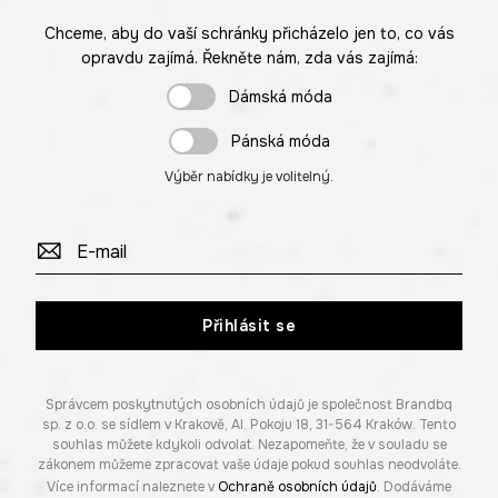
Chceme, aby do vaší schránky přicházelo jen to, co vás
opravdu zajímá. Řekněte nám, zda vás zajímá:
Dámská móda
Pánská móda
Výběr nabídky je volitelný.
Přihlásit se
Správcem poskytnutých osobních údajů je společnost Brandbq
sp. z o.o. se sídlem v Krakově, Al. Pokoju 18, 31-564 Kraków. Tento
souhlas můžete kdykoli odvolat. Nezapomeňte, že v souladu se
zákonem můžeme zpracovat vaše údaje pokud souhlas neodvoláte.
Více informací naleznete v
Ochraně osobních údajů
. Dodáváme