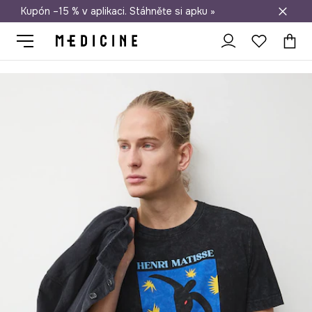
Kupón –15 % v aplikaci. Stáhněte si apku »
Doprava zdarma při nákupu nad 1 200 Kč
Medicine
On
Oblečení
Trička