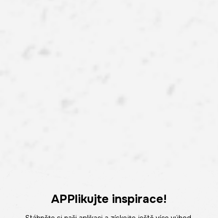
APPlikujte inspirace!
Stáhněte si naši aplikaci a získejte ještě více výhod.