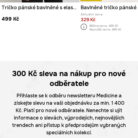
Tričko pánské bavlněné s elastanem s potiskem
Aktuální cena:
499 Kč
329 Kč
Běžná cena:
499 Kč
Nejnižší cena:
499 Kč
300 Kč
sleva na nákup pro nové
odběratele
Přihlaste se k odběru newsletteru Medicine a
získejte slevu na vaši objednávku za min. 1 400
Kč. Platí pro nové odběratele. Nenechte si ujít
informace o slevách, výprodejích, nejnovějších
trendech ani přístup k předprodejům vybraných
speciálních kolekcí.