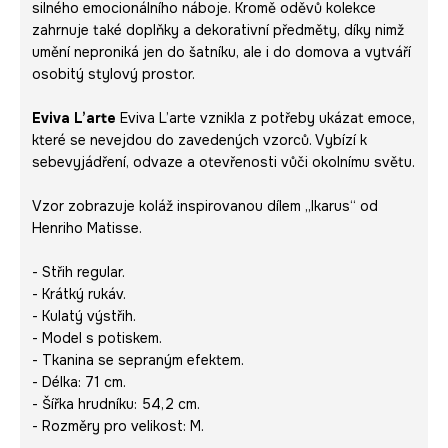
silného emocionálního náboje. Kromě oděvů kolekce
zahrnuje také doplňky a dekorativní předměty, díky nimž
umění neproniká jen do šatníku, ale i do domova a vytváří
osobitý stylový prostor.
Eviva L’arte
Eviva L’arte vznikla z potřeby ukázat emoce,
které se nevejdou do zavedených vzorců. Vybízí k
sebevyjádření, odvaze a otevřenosti vůči okolnímu světu.
Vzor zobrazuje koláž inspirovanou dílem „Ikarus“ od
Henriho Matisse.
- Střih regular.
- Krátký rukáv.
- Kulatý výstřih.
- Model s potiskem.
- Tkanina se sepraným efektem.
- Délka: 71 cm.
- Šířka hrudníku: 54,2 cm.
- Rozměry pro velikost: M.