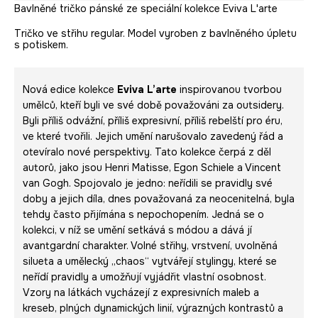
Bavlněné tričko pánské ze speciální kolekce Eviva L'arte
Tričko ve střihu regular. Model vyroben z bavlněného úpletu
s potiskem.
Nová edice kolekce
Eviva L’arte
inspirovanou tvorbou
umělců, kteří byli ve své době považováni za outsidery.
Byli příliš odvážní, příliš expresivní, příliš rebelští pro éru,
ve které tvořili. Jejich umění narušovalo zavedený řád a
otevíralo nové perspektivy. Tato kolekce čerpá z děl
autorů, jako jsou Henri Matisse, Egon Schiele a Vincent
van Gogh. Spojovalo je jedno: neřídili se pravidly své
doby a jejich díla, dnes považovaná za neocenitelná, byla
tehdy často přijímána s nepochopením. Jedná se o
kolekci, v níž se umění setkává s módou a dává jí
avantgardní charakter. Volné střihy, vrstvení, uvolněná
silueta a umělecký „chaos“ vytvářejí stylingy, které se
neřídí pravidly a umožňují vyjádřit vlastní osobnost.
Vzory na látkách vycházejí z expresivních maleb a
kreseb, plných dynamických linií, výrazných kontrastů a