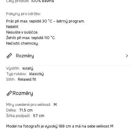
Celý produkt
:
100% Bavlna
Pokyny pro údržbu
:
Prát při max. teplotě 30 °C – šetrný program.
Nebělit.
Nesušte v sušičce.
Žehlit při max. teplotě 110 °C.
Nečistit chemicky.
Rozměry
Výstřih
:
kulatý
Typ rukávu
:
klasický
Střih
:
Relaxed fit
Rozměry
Míry uvedené pro velikost
:
M.
Délka
:
71,5 cm
Šířka podpaží
:
57 cm
Model na fotografii je vysoký 188 cm a má na sebe velikost M