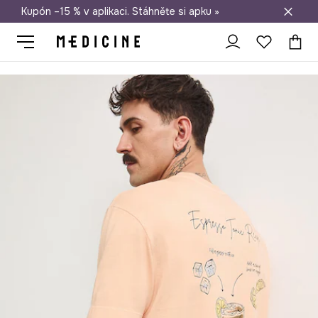
Kupón –15 % v aplikaci. Stáhněte si apku »
Doprava zdarma při nákupu nad 1 200 Kč
Medicine
On
Oblečení
Trička
Tričko pánské bavlněné s poti