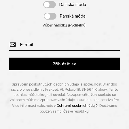
Dámská móda
Pánská móda
Výběr nabídky je volitelný.
Přihlásit se
Správcem poskytnutých osobních údajů je společnost Brandbq
sp. z o.o. se sídlem v Krakově, Al. Pokoju 18, 31-564 Kraków. Tento
souhlas můžete kdykoli odvolat. Nezapomeňte, že v souladu se
zákonem můžeme zpracovat vaše údaje pokud souhlas neodvoláte.
Více informací naleznete v
Ochraně osobních údajů
. Dodáváme
pouze v rámci České republiky.