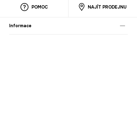
POMOC
NAJÍT PRODEJNU
Informace
O nás
Mobilní aplikace
Podmínky pro prezentaci zboží
Blog
Kontakt
Bezpečnost
Cooperation
Nahlašování porušení (whistleblowing)
Kariéra