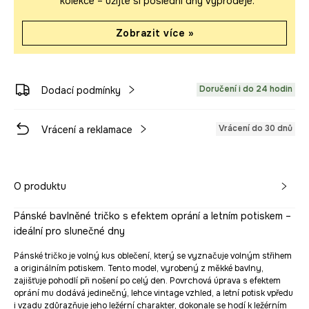
kolekce – užijte si poslední dny výprodeje.
Zobrazit více »
Doručení i do 24 hodin
Dodací podmínky
Vrácení do 30 dnů
Vrácení a reklamace
O produktu
Pánské bavlněné tričko s efektem oprání a letním potiskem –
ideální pro slunečné dny
Pánské tričko je volný kus oblečení, který se vyznačuje volným střihem
a originálním potiskem. Tento model, vyrobený z měkké bavlny,
zajišťuje pohodlí při nošení po celý den. Povrchová úprava s efektem
oprání mu dodává jedinečný, lehce vintage vzhled, a letní potisk vpředu
i vzadu zdůrazňuje jeho ležérní charakter, dokonale se hodí k ležérním