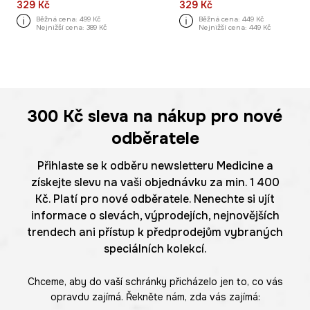
329 Kč
329 Kč
Běžná cena:
499 Kč
Běžná cena:
449 Kč
Nejnižší cena:
389 Kč
Nejnižší cena:
449 Kč
300 Kč
sleva na nákup pro nové
odběratele
Přihlaste se k odběru newsletteru Medicine a
získejte slevu na vaši objednávku za min. 1 400
Kč. Platí pro nové odběratele. Nenechte si ujít
informace o slevách, výprodejích, nejnovějších
trendech ani přístup k předprodejům vybraných
speciálních kolekcí.
Chceme, aby do vaší schránky přicházelo jen to, co vás
opravdu zajímá. Řekněte nám, zda vás zajímá: