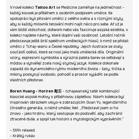
V nové kolekci
Tattoo Art
se Medicine zaměřuje na jedinečnost -
každý kousek je příběhem s osobním podpisem umělce. Ke
spolupráci byli přizváni umělci z celého světa a s různými styly,
aby si každý milovník tetování mohl najít něco pro sebe. Ať už je
vám bližší oldschool, dotwork nebo vás fascinuje asijská estetika, v
kolekci najdete návrhy, které doplní vaši osobnost. Letošní ročník
představuje ještě širší spektrum uměleckých hlasů, k nimž se přidali
umělci z Tchaj-wanu a České republiky. Jejich ilustrace se staly
součástí oděvů, které se nosí jako malá umělecká díla. Originální
vzory, expresivní symbolika a výrazná paleta barev se setkávají s
módou a vytvářejí zcela nový stylový jazyk. Kolekce dokonale
zapadá do dynamického rytmu moderního života - šaty, trička a
mikiny poskytují svobodu, pohodlí a prostor vyjádřit se podle
vlastních představ.
Boren Huang - Horiren 彫壬
- tchajwanský tatér kombinující
klasické asijské motivy s příběhovou zápletkou. Návrh kolekce byl
inspirován obrázkem ukiyo-e zobrazujícím Guan Yu, legendárního
čínského generála, o němž umělec řekl: „Představil jsem si ho
znovu - jako hrdinu, který sestupuje do podsvětí, aby zachránil
ztracené duše, a spojil tak historii s mytologickým vyprávěním.“
- Střih relaxed.
- Krátký rukáv.