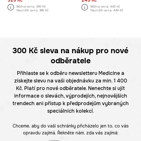
329 Kč
249 Kč
Běžná cena:
499 Kč
Běžná cena:
449 Kč
Nejnižší cena:
389 Kč
Nejnižší cena:
449 Kč
300 Kč
sleva na nákup pro nové
odběratele
Přihlaste se k odběru newsletteru Medicine a
získejte slevu na vaši objednávku za min. 1 400
Kč. Platí pro nové odběratele. Nenechte si ujít
informace o slevách, výprodejích, nejnovějších
trendech ani přístup k předprodejům vybraných
speciálních kolekcí.
Chceme, aby do vaší schránky přicházelo jen to, co vás
opravdu zajímá. Řekněte nám, zda vás zajímá: