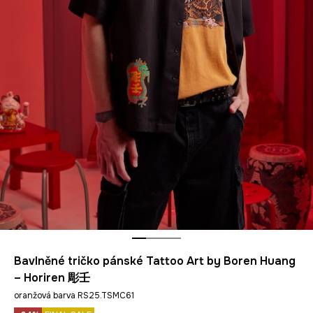
Bavlněné tričko pánské Tattoo Art by Boren Huang
– Horiren 彫壬
oranžová barva RS25.TSMC61