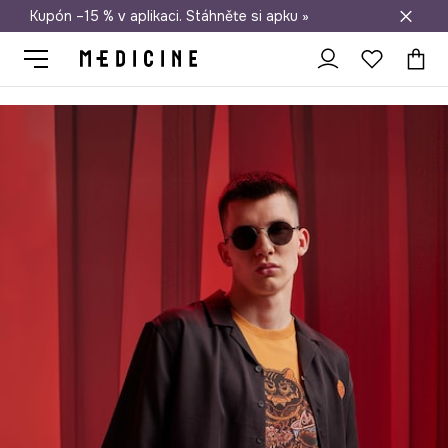
Kupón –15 % v aplikaci. Stáhněte si apku »
Doprava zdarma při nákupu nad 1 200 Kč
Medicine
On
Oblečení
Trička