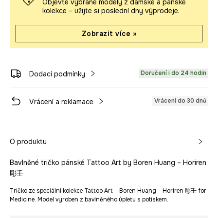
Objevte vybrané modely z dámské a pánské
kolekce – užijte si poslední dny výprodeje.
Zobrazit více »
Doručení i do 24 hodin
Dodací podmínky
Vrácení do 30 dnů
Vrácení a reklamace
O produktu
Bavlněné tričko pánské Tattoo Art by Boren Huang – Horiren
彫壬
Tričko ze speciální kolekce Tattoo Art – Boren Huang – Horiren 彫壬 for
Medicine. Model vyroben z bavlněného úpletu s potiskem.