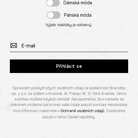
Dámská móda
Pánská móda
Výběr nabídky je volitelný.
Přihlásit se
Správcem poskytnutých osobních údajů je společnost Brandbq
sp. z o.o. se sídlem v Krakově, Al. Pokoju 18, 31-564 Kraków. Tento
souhlas můžete kdykoli odvolat. Nezapomeňte, že v souladu se
zákonem můžeme zpracovat vaše údaje pokud souhlas neodvoláte.
Více informací naleznete v
Ochraně osobních údajů
. Dodáváme
pouze v rámci České republiky.