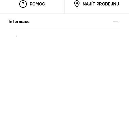
POMOC
NAJÍT PRODEJNU
Informace
O nás
Mobilní aplikace
Podmínky pro prezentaci zboží
Blog
Kontakt
Bezpečnost
Cooperation
Nahlašování porušení (whistleblowing)
Kariéra