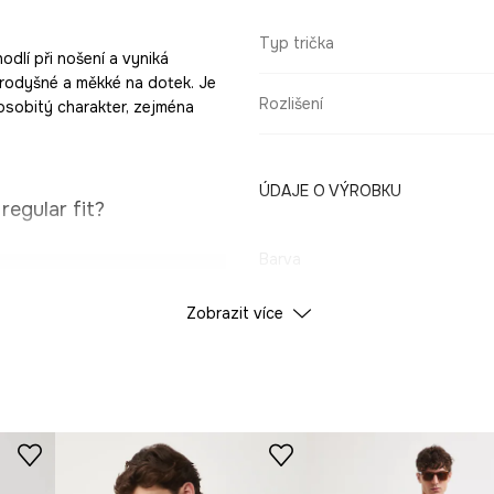
Typ trička
odlí při nošení a vyniká
prodyšné a měkké na dotek. Je
Rozlišení
 osobitý charakter, zejména
ÚDAJE O VÝROBKU
regular fit?
Barva
ně se přizpůsobuje
Zobrazit více
ID produktu
RS26
íjemná na dotek.
Výrobce
jších dnech.
í při nošení.