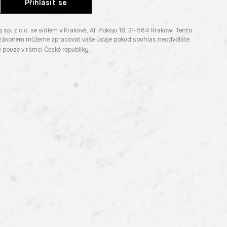
Přihlásit se
. z o.o. se sídlem v Krakově, Al. Pokoju 18, 31-564 Kraków. Tento
e zákonem můžeme zpracovat vaše údaje pokud souhlas neodvoláte.
pouze v rámci České republiky.