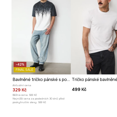
Výrazný
potisk
inspirovaný pohádkou Tom a Jerry dodá
originalitě.
Klasická
bílá barva
usnadňuje vytváření mnoha různých s
-42%
FINAL SALE
Bavlněné tričko pánské s potisky
Aktuální cena:
499 Kč
329 Kč
Běžná cena:
569 Kč
Nejnižší cena za posledních 30 dnů před
poskytnutím slevy:
569 Kč