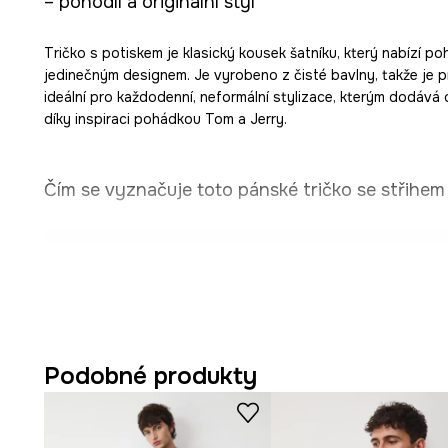
– pohodlí a originální styl
Tričko s potiskem je klasický kousek šatníku, který nabízí poh
jedinečným designem. Je vyrobeno z čisté bavlny, takže je 
ideální pro každodenní, neformální stylizace, kterým dodává
díky inspiraci pohádkou Tom a Jerry.
Čím se vyznačuje toto pánské tričko se střihem 
Střih
regular fit
podporuje volnost pohybu a univerzál
postavě.
Přírodní
100% bavlna
umožňuje pokožce dýchat a je př
Podobné produkty
Díky krátkým rukávům je tričko ideální pro nošení v teple
Kulatý výstřih podtrhuje klasický vzhled a zvyšuje pohodl