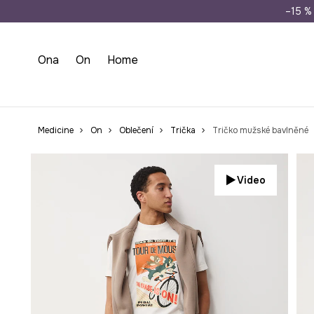
Doprava zdarma př
–15 % 
Ona
On
Home
Medicine
On
Oblečení
Trička
Tričko mužské bavlněné
Video