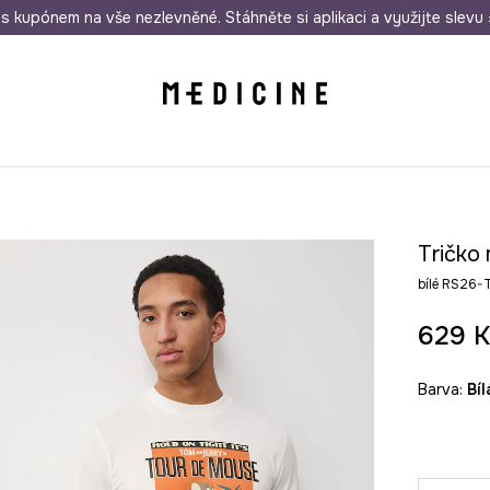
i nákupu nad 1 200 Kč
s kupónem na vše nezlevněné. Stáhněte si aplikaci a využijte slevu 
Odeslání i do 24 hodin
30 
Tričko
bílé RS26
629 K
Barva:
bíl