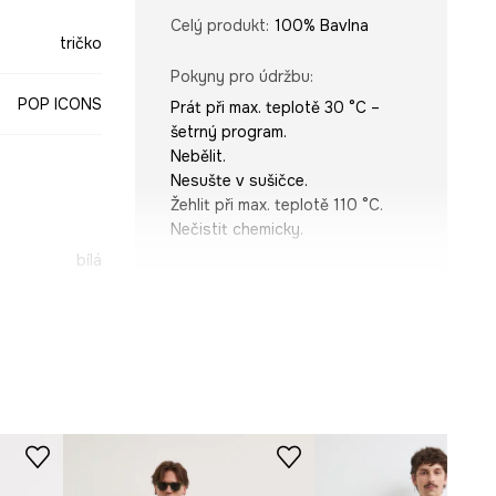
Celý produkt
:
100% Bavlna
tričko
Pokyny pro údržbu
:
POP ICONS
Prát při max. teplotě 30 °C –
šetrný program.
Nebělit.
Nesušte v sušičce.
Žehlit při max. teplotě 110 °C.
Nečistit chemicky.
bílá
STŘIH
-TSM673-00X
Výstřih
:
kulatý
Střih
:
Regular fit
ROZMĚRY