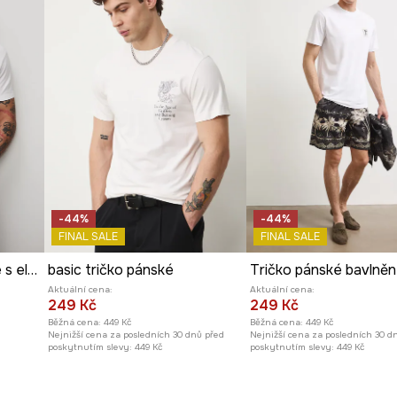
vá tričku na
tylizací.
-44%
-44%
FINAL SALE
FINAL SALE
Tričko pánské bavlněné s elastanem
basic tričko pánské
Aktuální cena:
Aktuální cena:
249 Kč
249 Kč
Běžná cena:
449 Kč
Běžná cena:
449 Kč
Nejnižší cena za posledních 30 dnů před
Nejnižší cena za posledních 30 d
poskytnutím slevy:
449 Kč
poskytnutím slevy:
449 Kč