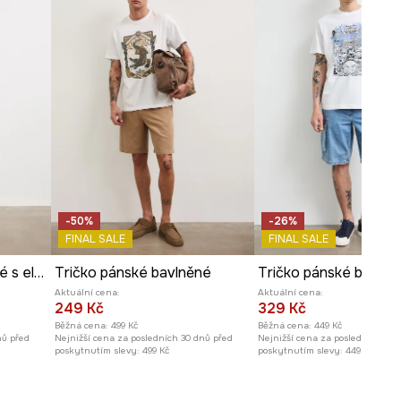
Míry uvedené pro velikost
:
M.
Šířka podpaží
:
54,2 cm
Model na fotografii je vysoký
186 cm a má na sebe velikost M
Prohlédněte si rozměry
produktu
-50%
-26%
FINAL SALE
FINAL SALE
Tričko pánské bavlněné s elastanem s potiskem
Tričko pánské bavlněné
Aktuální cena:
Aktuální cena:
249 Kč
329 Kč
Běžná cena:
499 Kč
Běžná cena:
449 Kč
nů před
Nejnižší cena za posledních 30 dnů před
Nejnižší cena za posledních 30 
poskytnutím slevy:
499 Kč
poskytnutím slevy:
449 Kč