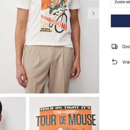
Zvolte ve
Dod
Vrá