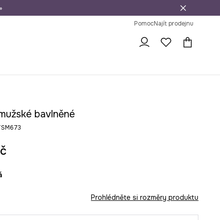
»
dní na vrácení zboží
Pomoc
Najít prodejnu
 mužské bavlněné
-TSM673
č
á
Prohlédněte si rozměry produktu