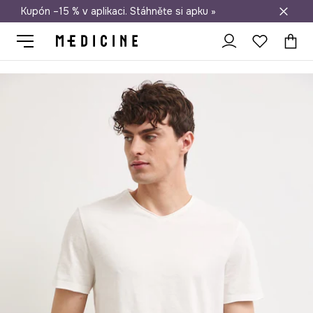
Kupón –15 % v aplikaci. Stáhněte si apku »
Doprava zdarma při nákupu nad 1 200 Kč
Medicine
On
Oblečení
Trička
Tričko pánské bavlněné