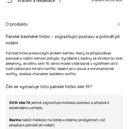
Vrácení do 30 dnů
Vrácení a reklamace
O produktu
Pánské bavlněné tričko – zvýrazňující postavu a pohodlí při
nošení
Pánské tričko je klasickým prvkem šatníku, který se přizpůsobuje
postavě a nabízí volnost pohybu. Vyrobené z bavlny se strukturou slub
pleteniny, ve střihu slim fit, tento model v bílé barvě s výstřihem do V
tvoří základ pro mnoho outfitů. Ideální pro casual a minimalistické
outfity, dodává charakter každému outfitu.
Čím se vyznačuje toto pánské tričko slim fit?
Střih slim fit
jemně zvýrazňuje mužskou postavu a přispívá k
estetickému vzhledu.
Bavlna
nabízí měkkost na dotek a dobrou prodyšnost, což
přispívá k pohodlí při nošení.