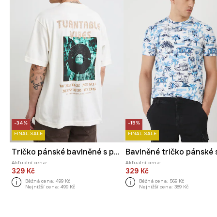
-34%
-15%
FINAL SALE
FINAL SALE
Tričko pánské bavlněné s potiskem
Aktuální cena:
Aktuální cena:
329 Kč
329 Kč
Běžná cena:
499 Kč
Běžná cena:
569 Kč
Nejnižší cena:
499 Kč
Nejnižší cena:
389 Kč