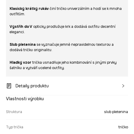
Klasický krátký rukáv
činí tričko univerzálním a hodí se k mnoha
outfitům.
Výstřih do V
opticky prodlužuje krk a dodává outfitu decentní
eleganci.
Slub pletenina
se vyznačuje jemně nepravidelnou texturou a
dodává tričku originalitu.
Hladký vzor
trička usnadňuje jeho kombinování s jinými prvky
šatníku a vytváří ucelené outfity.
Detaily produktu
Vlastnosti výrobku
Struktura
slub pletenina
Typ trička
tričko