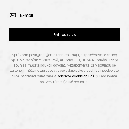
Přihlásit se
Správcem poskytnutých osobních údajů je společnost Brandbq
sp. z o.o. se sídlem v Krakově, Al. Pokoju 18, 31-564 Kraków. Tento
souhlas můžete kdykoli odvolat. Nezapomeňte, že v souladu se
zákonem můžeme zpracovat vaše údaje pokud souhlas neodvoláte.
Více informací naleznete v
Ochraně osobních údajů
. Dodáváme
pouze v rámci České republiky.