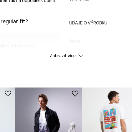
řáteli, tak na odpočinek doma.
regular fit?
ÚDAJE O VÝROBKU
Barva
sické přizpůsobení
Zobrazit více
ID produktu
RW25
příjemný na pokožku.
Výrobce
ěle se hodí k různým
a dodává mu
elnou texturu a