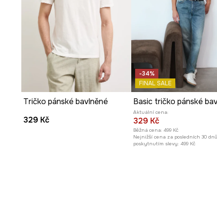
Ozdobná výšivka na hrudi
ve tvaru loďky dodává tričk
námořnický akcent.
Ležérní styl
trička z něj dělá skvělý základ pro mnoho 
-34%
FINAL SALE
Tričko pánské bavlněné
Aktuální cena:
329 Kč
329 Kč
Běžná cena:
499 Kč
Nejnižší cena za posledních 30 dn
poskytnutím slevy:
499 Kč