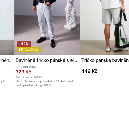
u jedinečný,
každodenních outfitů.
-42%
FINAL SALE
Basic tričko pánské bavlněné s elastanem
Bavlněné tričko pánské s elastanem z kolekce Science – Words of Wisdom
Aktuální cena:
449 Kč
329 Kč
Běžná cena:
569 Kč
ů před
Nejnižší cena za posledních 30 dnů před
poskytnutím slevy:
569 Kč