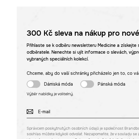
300 Kč
sleva na nákup pro nové
Přihlaste se k odběru newsletteru Medicine a získejte 
odběratele. Nenechte si ujít informace o slevách, výpr
vybraných speciálních kolekcí.
Chceme, aby do vaší schránky přicházelo jen to, co vá
Dámská móda
Pánská móda
Výběr nabídky je volitelný.
Správcem poskytnutých osobních údajů je společnost Brandbq sp
souhlas můžete kdykoli odvolat. Nezapomeňte, že v souladu s