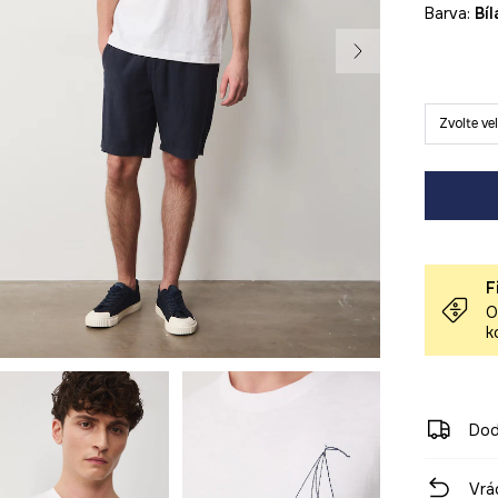
Barva:
bíl
Zvolte ve
F
O
k
Dod
Vrá