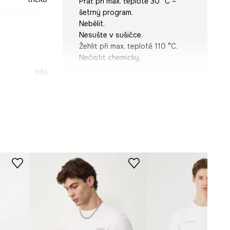
Prát při max. teplotě 30 °C –
šetrný program.
Nebělit.
Nesušte v sušičce.
Žehlit při max. teplotě 110 °C.
Nečistit chemicky.
bílá
STŘIH
-TSM108-00X
Výstřih
:
kulatý
Typ rukávu
:
klasický
Střih
:
Regular fit
ROZMĚRY
Míry uvedené pro velikost
:
M.
Šířka podpaží
:
54 cm
Model na fotografii je vysoký