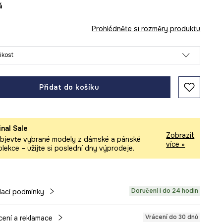
á
Prohlédněte si rozměry produktu
likost
Přidat do košíku
inal Sale
Zobrazit
bjevte vybrané modely z dámské a pánské
více »
olekce – užijte si poslední dny výprodeje.
Doručení i do 24 hodin
ací podmínky
Vrácení do 30 dnů
cení a reklamace