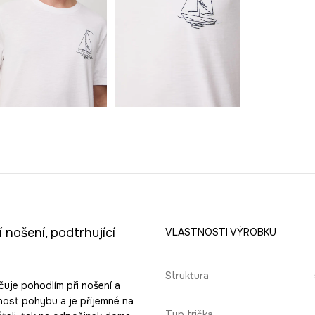
 nošení, podtrhující
VLASTNOSTI VÝROBKU
Struktura
čuje pohodlím při nošení a
lnost pohybu a je příjemné na
Typ trička