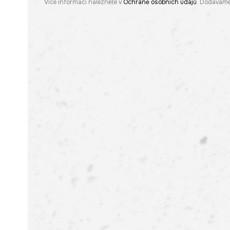
Více informací naleznete v
Ochraně osobních údajů
. Dodáváme 