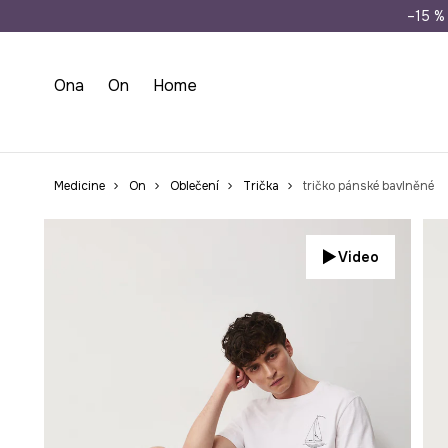
Doprava zdarma př
–15 % 
Ona
On
Home
Medicine
On
Oblečení
Trička
tričko pánské bavlněné
Video