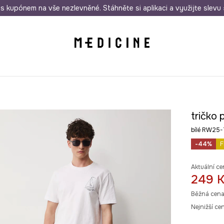
i nákupu nad 1 200 Kč
s kupónem na vše nezlevněné. Stáhněte si aplikaci a využijte slevu 
Odeslání i do 24 hodin
30 
tričko
bílé RW25
-44%
F
Aktuální ce
249 
Běžná cena
Nejnižší ce