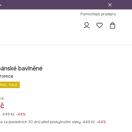
»
dní na vrácení zboží
Pomoc
Najít prodejnu
 pánské bavlněné
-TSM108
INAL SALE
na:
Kč
:
449 Kč
-44%
na za posledních 30 dnů před poskytnutím slevy:
449 Kč
 -44%