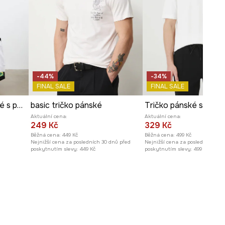
188 cm a má na sebe velikost L
Prohlédněte si rozměry
produktu
-44%
-34%
FINAL SALE
FINAL SALE
Tričko pánské bavlněné s potiskem
basic tričko pánské
Aktuální cena:
Aktuální cena:
249 Kč
329 Kč
Běžná cena:
449 Kč
Běžná cena:
499 Kč
Nejnižší cena za posledních 30 dnů před
Nejnižší cena za posledních 30 
poskytnutím slevy:
449 Kč
poskytnutím slevy:
499 Kč