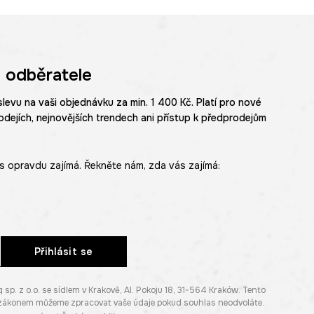
 odběratele
slevu na vaši objednávku za min. 1 400 Kč. Platí pro nové
odejích, nejnovějších trendech ani přístup k předprodejům
s opravdu zajímá. Řekněte nám, zda vás zajímá:
Přihlásit se
. z o.o. se sídlem v Krakově, Al. Pokoju 18, 31-564 Kraków. Tento
e zákonem můžeme zpracovat vaše údaje pokud souhlas neodvoláte.