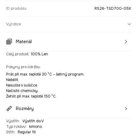
ID produktu
RS26-TSD700-05X
Výrobce
Materiál
Celý produkt
:
100% Len
Pokyny pro údržbu
:
Prát při max. teplotě 30 °C – šetrný program.
Nebělit.
Nesušte v sušičce.
Nečistit chemicky.
Žehlit při max. teplotě 150 °C.
Rozměry
Výstřih
:
Výstřih do V
Typ rukávu
:
kimono
Střih
:
Regular fit