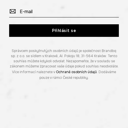
Přihlásit se
Správcem poskytnutých osobních údajů je společnost Brandbq
sp. z o.o. se sídlem v Krakově, Al. Pokoju 18, 31-564 Kraków. Tento
souhlas můžete kdykoli odvolat. Nezapomeňte, že v souladu se
zákonem můžeme zpracovat vaše údaje pokud souhlas neodvoláte.
Více informací naleznete v
Ochraně osobních údajů
. Dodáváme
pouze v rámci České republiky.