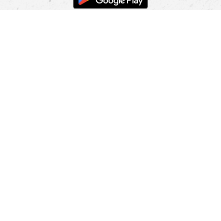
POMOC
NAJÍT PRODEJNU
Informace
O nás
Mobilní aplikace
Podmínky pro prezentaci zboží
Blog
Kontakt