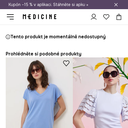
Kupón –15 % v aplikaci. Stáhněte si apku »
Doprava zdarma při nákupu nad 1 200 Kč
Medicine
Ona
Oblečení
Trička
Tričko dámské lněné
Tento produkt je momentálně nedostupný
Prohlédněte si podobné produkty