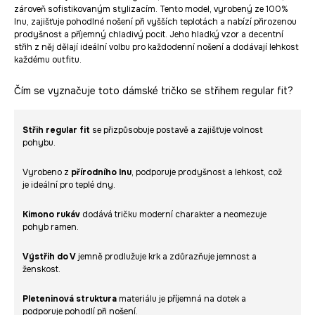
zároveň sofistikovaným stylizacím. Tento model, vyrobený ze 100%
lnu, zajišťuje pohodlné nošení při vyšších teplotách a nabízí přirozenou
prodyšnost a příjemný chladivý pocit. Jeho hladký vzor a decentní
střih z něj dělají ideální volbu pro každodenní nošení a dodávají lehkost
každému outfitu.
Čím se vyznačuje toto dámské tričko se střihem regular fit?
Střih regular fit
se přizpůsobuje postavě a zajišťuje volnost
pohybu.
Vyrobeno z
přírodního lnu
, podporuje prodyšnost a lehkost, což
je ideální pro teplé dny.
Kimono rukáv
dodává tričku moderní charakter a neomezuje
pohyb ramen.
Výstřih do V
jemně prodlužuje krk a zdůrazňuje jemnost a
ženskost.
Pleteninová struktura
materiálu je příjemná na dotek a
podporuje pohodlí při nošení.