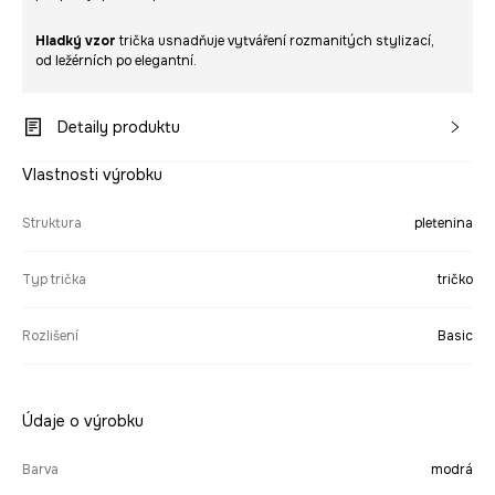
Hladký vzor
trička usnadňuje vytváření rozmanitých stylizací,
od ležérních po elegantní.
Detaily produktu
Vlastnosti výrobku
Struktura
pletenina
Typ trička
tričko
Rozlišení
Basic
Údaje o výrobku
Barva
modrá