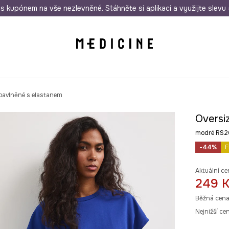
i nákupu nad 1 200 Kč
s kupónem na vše nezlevněné. Stáhněte si aplikaci a využijte slevu 
Odeslání i do 24 hodin
30 
 bavlněné s elastanem
Oversi
modré RS2
-44%
F
Aktuální ce
249 
Běžná cena
Nejnižší ce