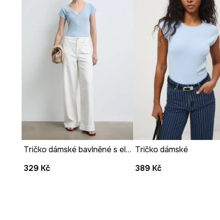
Kulatý výstřih
podtrhuje univerzální charakter trička a 
nošení.
Interlocková struktura
zajišťuje, že materiál je hustý a
Nařasený spodní lem
se stahovací gumičkou dodává tri
zakončení.
Hladký vzor
umožňuje snadné kombinování s dalšími prv
vytváření ucelených outfitů.
Tričko dámské bavlněné s elastanem hladké
Tričko dámské
329 Kč
389 Kč