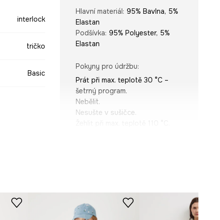
Hlavní materiál
:
95% Bavlna, 5%
interlock
Elastan
Podšívka
:
95% Polyester, 5%
Elastan
tričko
Pokyny pro údržbu
:
Basic
Prát při max. teplotě 30 °C –
šetrný program.
Nebělit.
Nesušte v sušičce.
Žehlit při max. teplotě 110 °C.
Nečistit chemicky.
modrá
STŘIH
-TSD815-55X
Výstřih
:
kulatý
Typ rukávu
:
kimono
Střih
:
Oversize