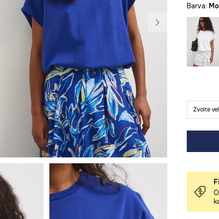
Barva:
m
Zvolte ve
F
O
k