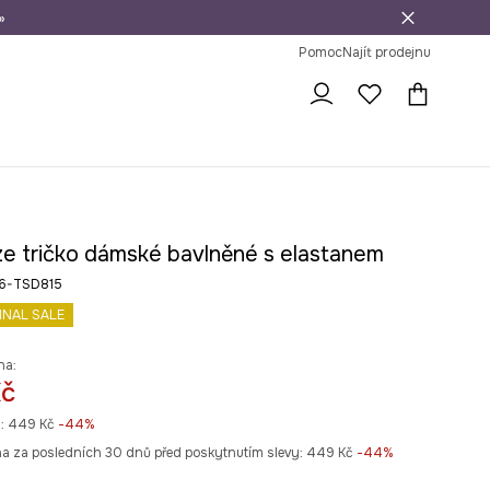
»
dní na vrácení zboží
Pomoc
Najít prodejnu
ze tričko dámské bavlněné s elastanem
6-TSD815
INAL SALE
na:
Kč
:
449 Kč
-44%
na za posledních 30 dnů před poskytnutím slevy:
449 Kč
 -44%