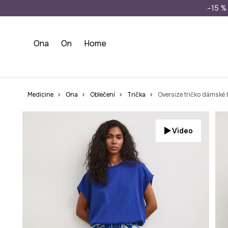
Doprava zdarma př
–15 % 
Ona
On
Home
Medicine
Ona
Oblečení
Trička
Oversize tričko dámské
Video