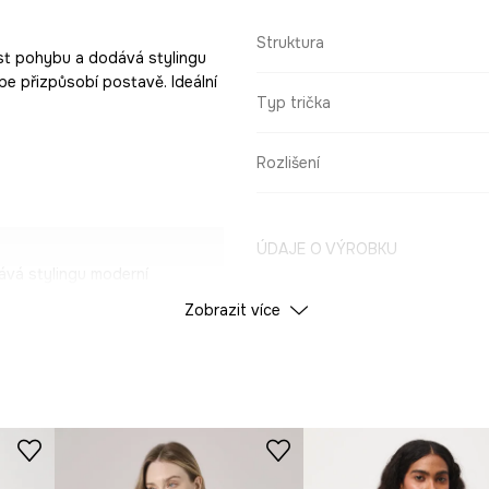
Struktura
st pohybu a dodává stylingu
pe přizpůsobí postavě. Ideální
Typ trička
Rozlišení
ÚDAJE O VÝROBKU
vá stylingu moderní
Zobrazit více
Barva
nost, což umožňuje
ID produktu
RS26
odporuje volnost
Výrobce