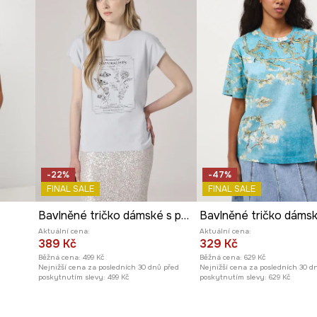
přispívá k pohodlí při
 pružný.
čku originální
ky šatníku a
-22%
-47%
FINAL SALE
FINAL SALE
Bavlněné tričko dámské s potištěným elastanem modrá barva
Aktuální cena:
Aktuální cena:
389 Kč
329 Kč
Běžná cena:
499 Kč
Běžná cena:
629 Kč
Nejnižší cena za posledních 30 dnů před
Nejnižší cena za posledních 30 d
poskytnutím slevy:
499 Kč
poskytnutím slevy:
629 Kč