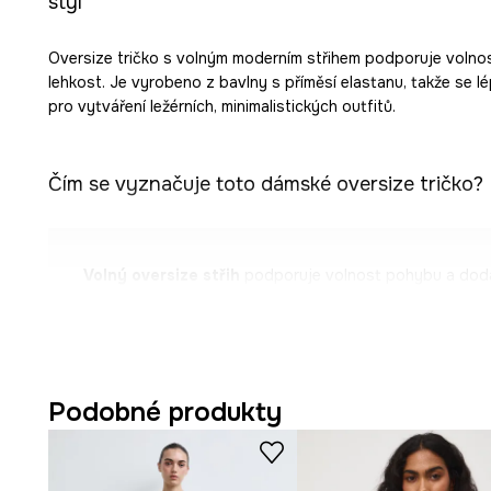
styl
Oversize tričko s volným moderním střihem podporuje volno
lehkost. Je vyrobeno z bavlny s příměsí elastanu, takže se lé
pro vytváření ležérních, minimalistických outfitů.
Čím se vyznačuje toto dámské oversize tričko?
Volný oversize střih
podporuje volnost pohybu a dodá
charakter.
Bavlna s elastanem
zajišťuje měkkost na dotek a pruž
přizpůsobení.
Podobné produkty
Rukáv kimonového typu
dodává tričku originalitu a p
pohybu paží.