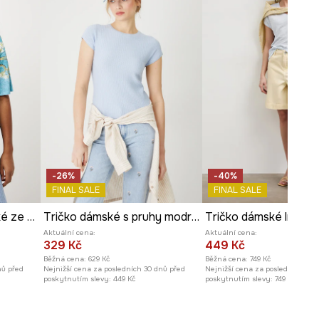
ROZMĚRY
Míry uvedené pro velikost
:
S.
Modelka na fotografii je vysoká
174 cm a má na sebe velikost S
Prohlédněte si rozměry
produktu
-26%
-40%
FINAL SALE
FINAL SALE
Bavlněné tričko dámské ze speciální kolekce Eviva L'arte
Tričko dámské s pruhy modrá barva
Tričko dámské lněné
Aktuální cena:
Aktuální cena:
329 Kč
449 Kč
Běžná cena:
629 Kč
Běžná cena:
749 Kč
nů před
Nejnižší cena za posledních 30 dnů před
Nejnižší cena za posledních 30 
poskytnutím slevy:
449 Kč
poskytnutím slevy:
749 Kč