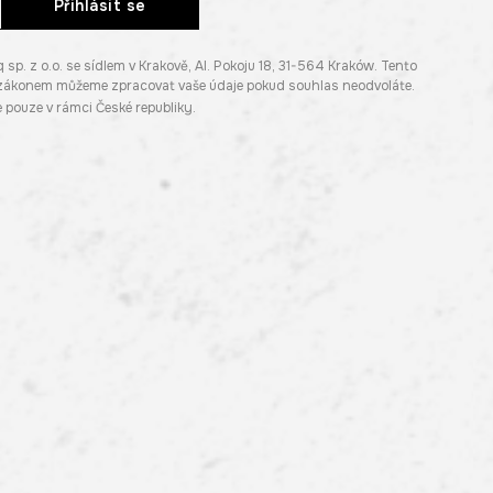
Přihlásit se
. z o.o. se sídlem v Krakově, Al. Pokoju 18, 31-564 Kraków. Tento
e zákonem můžeme zpracovat vaše údaje pokud souhlas neodvoláte.
pouze v rámci České republiky.