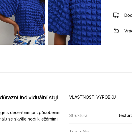
Dod
Vrá
ůrazní individuální styl
VLASTNOSTI VÝROBKU
sign s decentním přizpůsobením
Struktura
textur
lu se skvěle hodí k ležérním i
Typ trička