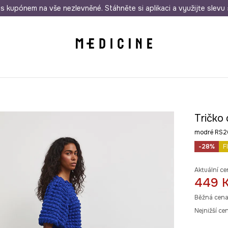
i nákupu nad 1 200 Kč
s kupónem na vše nezlevněné. Stáhněte si aplikaci a využijte slevu 
Odeslání i do 24 hodin
30 
Tričko
modré RS2
-28%
F
Aktuální ce
449 
Běžná cena
Nejnižší ce