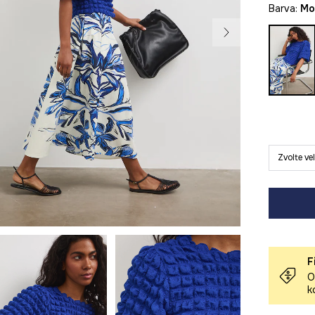
Barva:
m
Zvolte ve
F
O
k