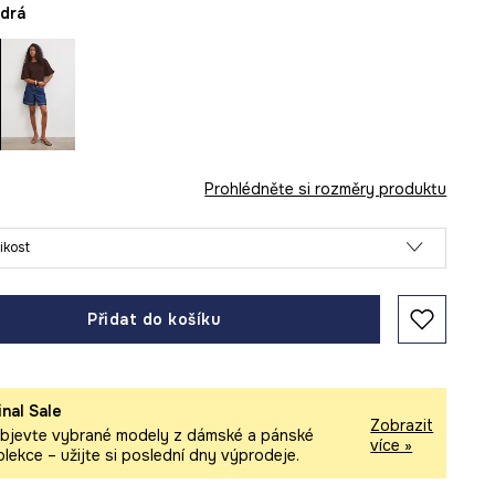
odrá
Prohlédněte si rozměry produktu
likost
Přidat do košíku
inal Sale
Zobrazit
bjevte vybrané modely z dámské a pánské
více »
olekce – užijte si poslední dny výprodeje.