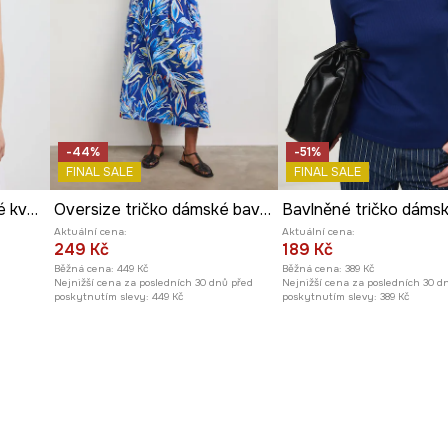
-44%
-51%
FINAL SALE
FINAL SALE
Tričko dámské bavlněné květinové
Oversize tričko dámské bavlněné s elastanem
Aktuální cena:
Aktuální cena:
249 Kč
189 Kč
Běžná cena:
449 Kč
Běžná cena:
389 Kč
Nejnižší cena za posledních 30 dnů před
Nejnižší cena za posledních 30 d
poskytnutím slevy:
449 Kč
poskytnutím slevy:
389 Kč