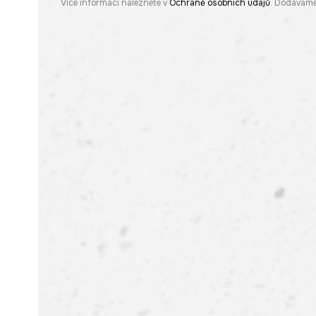
Více informací naleznete v
Ochraně osobních údajů
. Dodáváme 