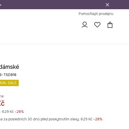
»
dní na vrácení zboží
Pomoc
Najít prodejnu
 dámské
6-TSD818
INAL SALE
na:
Kč
:
629 Kč
-28%
na za posledních 30 dnů před poskytnutím slevy:
629 Kč
 -28%