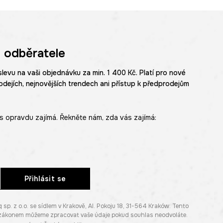
 odběratele
slevu na vaši objednávku za min. 1 400 Kč. Platí pro nové
odejích, nejnovějších trendech ani přístup k předprodejům
s opravdu zajímá. Řekněte nám, zda vás zajímá:
Přihlásit se
. z o.o. se sídlem v Krakově, Al. Pokoju 18, 31-564 Kraków. Tento
e zákonem můžeme zpracovat vaše údaje pokud souhlas neodvoláte.