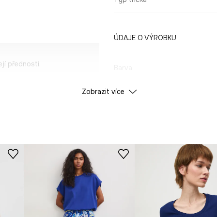
ÚDAJE O VÝROBKU
jí přednosti.
Barva
lnost pohybu.
Zobrazit více
ID produktu
RS26
t.
Výrobce
rk.
dává mu jedinečný