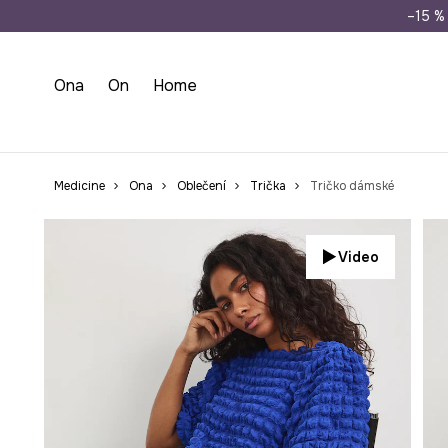
Doprava zdarma př
–15 % 
Ona
On
Home
Medicine
Ona
Oblečení
Trička
Tričko dámské
Video