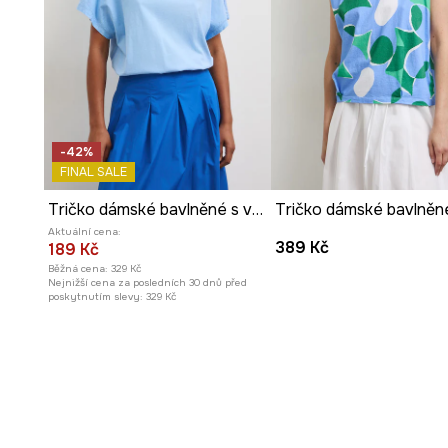
-42%
FINAL SALE
Tričko dámské bavlněné s vybledlým efektem
Aktuální cena:
389 Kč
189 Kč
Běžná cena:
329 Kč
Nejnižší cena za posledních 30 dnů před
poskytnutím slevy:
329 Kč