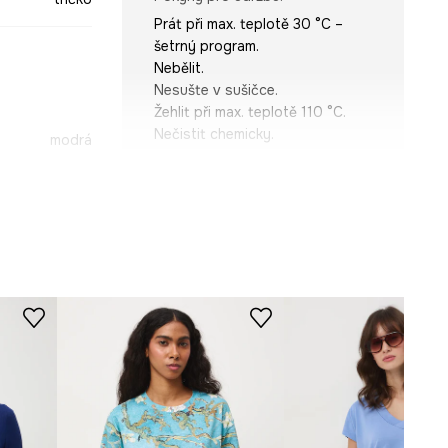
Prát při max. teplotě 30 °C –
šetrný program.
Nebělit.
Nesušte v sušičce.
Žehlit při max. teplotě 110 °C.
Nečistit chemicky.
modrá
-TSD818-55X
STŘIH
Výstřih
:
kulatý
Typ rukávu
:
Typ rukávu
Střih
:
Slim fit
ROZMĚRY
Míry uvedené pro velikost
:
S.
Šířka podpaží
:
43 cm