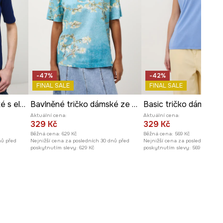
Modelka na fotografii je vysoká
174 cm a má na sebe velikost S
Prohlédněte si rozměry
produktu
-47%
-42%
FINAL SALE
FINAL SALE
Bavlněné tričko dámské s elastanem a žebrováním
Bavlněné tričko dámské ze speciální kolekce Eviva L'arte
Basic tričko dámské
Aktuální cena:
Aktuální cena:
329 Kč
329 Kč
Běžná cena:
629 Kč
Běžná cena:
569 Kč
nů před
Nejnižší cena za posledních 30 dnů před
Nejnižší cena za posledních 30 
poskytnutím slevy:
629 Kč
poskytnutím slevy:
569 Kč