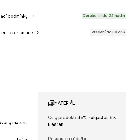
Doručení i do 24 hodin
ací podmínky
Vrácení do 30 dnů
cení a reklamace
MATERIÁL
Celý produkt
:
95% Polyester, 5%
ovaný materiál
Elastan
Pokyny pro údržbu
:
tričko