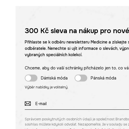
300 Kč
sleva na nákup pro nové
Přihlaste se k odběru newsletteru Medicine a získejte 
odběratele. Nenechte si ujít informace o slevách, výpr
vybraných speciálních kolekcí.
Chceme, aby do vaší schránky přicházelo jen to, co vá
Dámská móda
Pánská móda
Výběr nabídky je volitelný.
Správcem poskytnutých osobních údajů je společnost Brandbq sp
souhlas můžete kdykoli odvolat. Nezapomeňte, že v souladu s