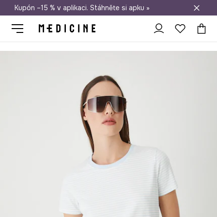
Kupón –15 % v aplikaci. Stáhněte si apku »
Doprava zdarma při nákupu nad 1 200 Kč
Medicine
Ona
Oblečení
Trička