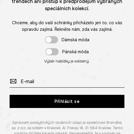
trendech ani přístup k předprodejům vybraných
speciálních kolekcí.
Chceme, aby do vaší schránky přicházelo jen to, co vás
opravdu zajímá. Řekněte nám, zda vás zajímá:
Dámská móda
Pánská móda
Výběr nabídky je volitelný.
Přihlásit se
Správcem poskytnutých osobních údajů je společnost Brandbq
sp. z o.o. se sídlem v Krakově, Al. Pokoju 18, 31-564 Kraków. Tento
souhlas můžete kdykoli odvolat. Nezapomeňte, že v souladu se