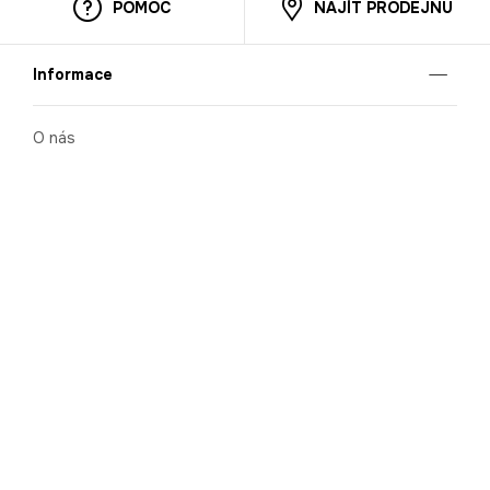
POMOC
NAJÍT PRODEJNU
Informace
O nás
Mobilní aplikace
Podmínky pro prezentaci zboží
Blog
Kontakt
Bezpečnost
Cooperation
Nahlašování porušení (whistleblowing)
Kariéra