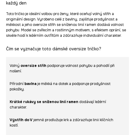
každý den
Toto tričko je ideální volbou pro ženy, které oceňují volný střih a
originální design. Vyrobeno celé z bavlny, zajišťuje prodyšnost a
měkkost a jeho oversize střih se sníženou linií ramen dodává volnost
pohybu. Model se zvířecím a rostlinným motivem, s efektem oprání, se
skvěle hodí k ležérním outfitům a zdůrazňuje individuální charakter.
Čím se vyznačuje toto dámské oversize tričko?
Volný
oversize střih
podporuje volnost pohybu a pohodlí při
nošení.
Přírodní
bavlna
je měkká na dotek a podporuje prodyšnost
pokožky.
Krátké rukávy se sníženou linií ramen
dodávají ležérní
charakter.
Výstřih do V
jemně prodlužuje krk a zdůrazňuje linii klíčních
kostí.