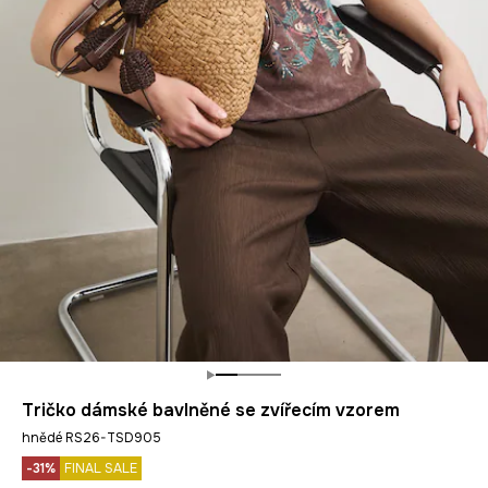
Tričko dámské bavlněné se zvířecím vzorem
hnědé RS26-TSD905
-31%
FINAL SALE