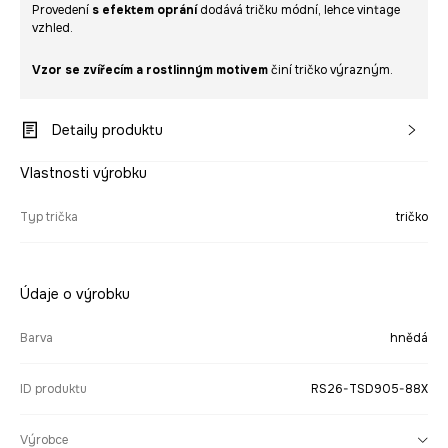
Provedení
s efektem oprání
dodává tričku módní, lehce vintage
vzhled.
Vzor se zvířecím a rostlinným motivem
činí tričko výrazným.
Detaily produktu
Vlastnosti výrobku
Typ trička
tričko
Údaje o výrobku
Barva
hnědá
ID produktu
RS26-TSD905-88X
Výrobce