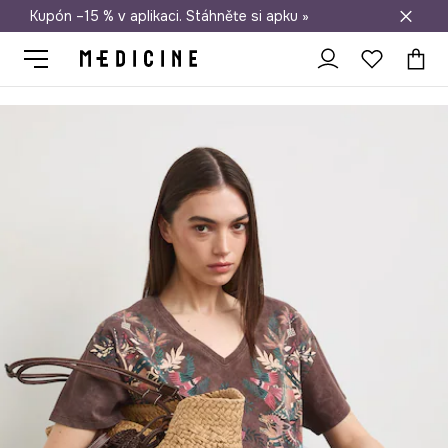
Kupón –15 % v aplikaci. Stáhněte si apku »
Doprava zdarma při nákupu nad 1 200 Kč
Medicine
Ona
Oblečení
Trička