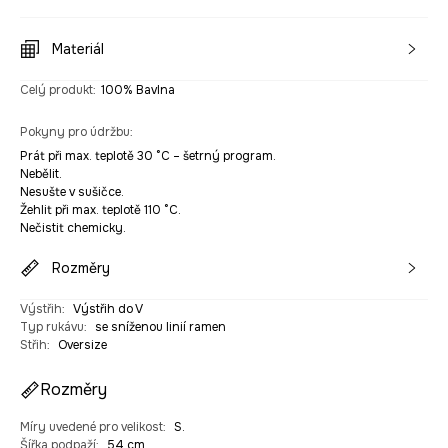
Materiál
Celý produkt
:
100% Bavlna
Pokyny pro údržbu
:
Prát při max. teplotě 30 °C – šetrný program.
Nebělit.
Nesušte v sušičce.
Žehlit při max. teplotě 110 °C.
Nečistit chemicky.
Rozměry
Výstřih
:
Výstřih do V
Typ rukávu
:
se sníženou linií ramen
Střih
:
Oversize
Rozměry
Míry uvedené pro velikost
:
S.
Šířka podpaží
:
54 cm