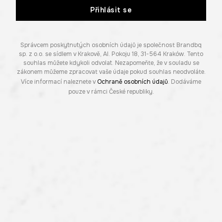
Přihlásit se
Správcem poskytnutých osobních údajů je společnost Brandbq
sp. z o.o. se sídlem v Krakově, Al. Pokoju 18, 31-564 Kraków. Tento
souhlas můžete kdykoli odvolat. Nezapomeňte, že v souladu se
zákonem můžeme zpracovat vaše údaje pokud souhlas neodvoláte.
Více informací naleznete v
Ochraně osobních údajů
. Dodáváme
pouze v rámci České republiky.