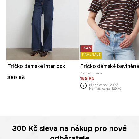
-42%
FINAL SALE
Tričko dámské interlock
Tričko dámské bavlněn
Aktuální cena:
389 Kč
189 Kč
Běžná cena:
329 Kč
Nejnižší cena:
329 Kč
300 Kč
sleva na nákup pro nové
odběratele