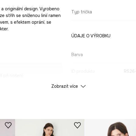
h a originální design. Vyrobeno
Typ trička
e střih se sníženou linií ramen
vem, s efektem oprání, se
kter.
ÚDAJE O VÝROBKU
Barva
ID produktu
RS26
 při nošení.
Zobrazit více
Výrobce
ost kůže.
í charakter.
ích kostí.
ní, lehce vintage