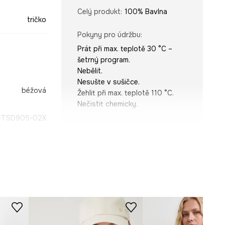
Celý produkt
:
100% Bavlna
tričko
Pokyny pro údržbu
:
Prát při max. teplotě 30 °C –
šetrný program.
Nebělit.
Nesušte v sušičce.
béžová
Žehlit při max. teplotě 110 °C.
Nečistit chemicky.
-TSD905-02X
STŘIH
Výstřih
:
Výstřih do V
Typ rukávu
:
se sníženou linií
ramen
Střih
:
Oversize