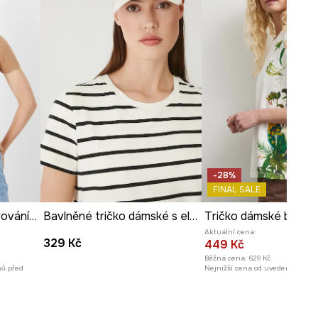
ROZMĚRY
Míry uvedené pro velikost
:
S.
Šířka podpaží
:
54 cm
Modelka na fotografii je vysoká
177 cm a má na sebe velikost S
Prohlédněte si rozměry
produktu
-28%
FINAL SALE
Tričko dámské se žebrováním, z modalu béžová barva
Bavlněné tričko dámské s elastanem a proužky
Aktuální cena:
329 Kč
449 Kč
Běžná cena:
629 Kč
nů před
Nejnižší cena od uvedení na trh