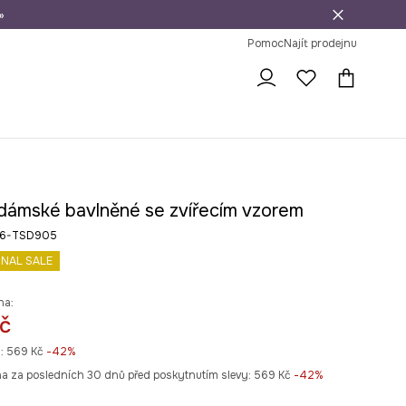
»
dní na vrácení zboží
Pomoc
Najít prodejnu
 dámské bavlněné se zvířecím vzorem
26-TSD905
INAL SALE
na:
č
:
569 Kč
-42%
na za posledních 30 dnů před poskytnutím slevy:
569 Kč
 -42%