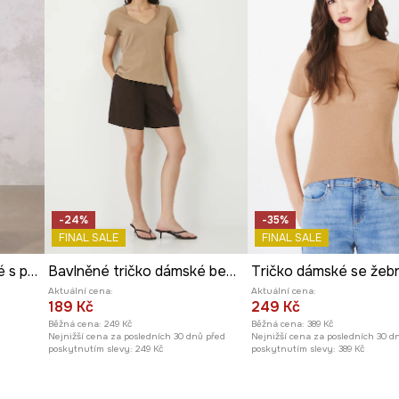
razným.
-24%
-35%
FINAL SALE
FINAL SALE
Tričko dámské bavlněné s potiskem z kolekce Mythical Creatures
Bavlněné tričko dámské bez vzoru béžová barva
Aktuální cena:
Aktuální cena:
189 Kč
249 Kč
Běžná cena:
249 Kč
Běžná cena:
389 Kč
Nejnižší cena za posledních 30 dnů před
Nejnižší cena za posledních 30 d
poskytnutím slevy:
249 Kč
poskytnutím slevy:
389 Kč