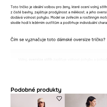
Toto tričko je ideální volbou pro ženy, které ocení volný stři
z čisté bavlny, zajišťuje prodyšnost a měkkost, a jeho oversiz
dodává volnost pohybu. Model se zvířecím a rostlinným moti
skvěle hodí k ležérním outfitům a podtrhuje individuální chara
Čím se vyznačuje toto dámské oversize tričko?
Volný,
oversize střih
zajišťuje volnost pohybu a pohodlí
Přírodní
bavlna
je měkká na dotek a podporuje prodyšn
Krátké rukávy se sníženou linií ramen
dodávají ležérn
Podobné produkty
Výstřih do V
jemně prodlužuje krk a zvýrazňuje linii klíčn
Povrchová úprava
s efektem oprání
dodává tričku mód