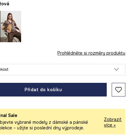
éžová
Prohlédněte si rozměry produktu
likost
Přidat do košíku
inal Sale
Zobrazit
bjevte vybrané modely z dámské a pánské
více »
olekce – užijte si poslední dny výprodeje.