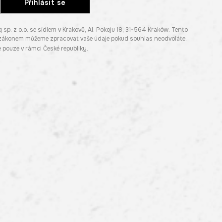
Přihlásit se
. z o.o. se sídlem v Krakově, Al. Pokoju 18, 31-564 Kraków. Tento
e zákonem můžeme zpracovat vaše údaje pokud souhlas neodvoláte.
pouze v rámci České republiky.