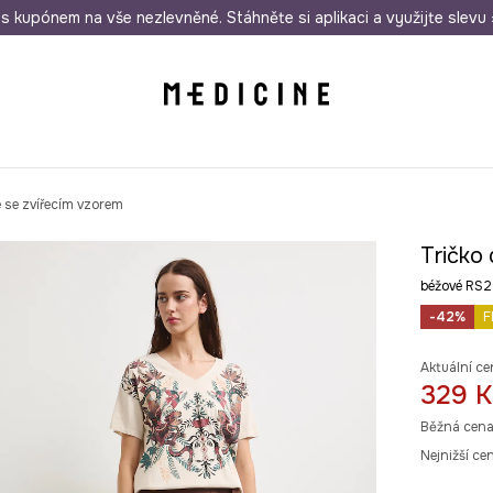
i nákupu nad 1 200 Kč
s kupónem na vše nezlevněné. Stáhněte si aplikaci a využijte slevu 
Odeslání i do 24 hodin
30 
 se zvířecím vzorem
Tričko
béžové RS
-42%
F
Aktuální ce
329 K
Běžná cena
Nejnižší ce