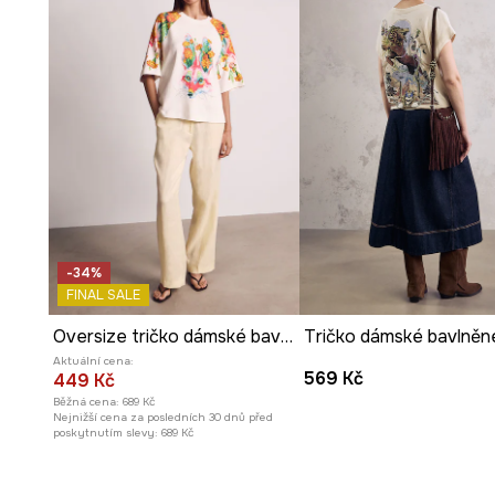
vzhled.
Vzor se zvířecím a rostlinným motivem
činí tričko vý
-34%
FINAL SALE
Oversize tričko dámské bavlněné z kolekce Kit Mizeres x Medicine
Aktuální cena:
569 Kč
449 Kč
Běžná cena:
689 Kč
Nejnižší cena za posledních 30 dnů před
poskytnutím slevy:
689 Kč