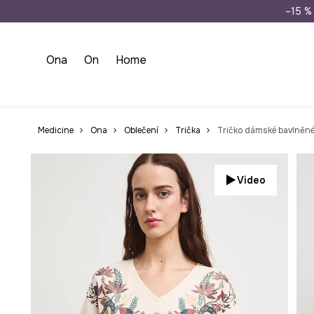
Doprava zdarma př
–15 % 
Ona
On
Home
Medicine
Ona
Oblečení
Trička
Tričko dámské bavlněné
Video