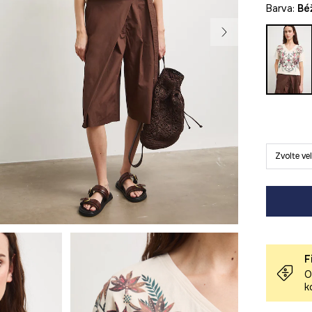
Barva:
b
Zvolte ve
F
O
k