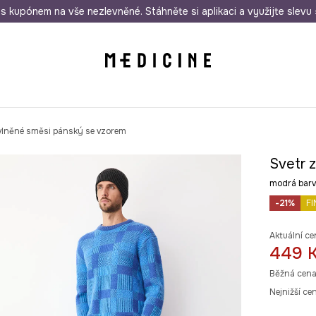
i nákupu nad 1 200 Kč
s kupónem na vše nezlevněné. Stáhněte si aplikaci a využijte slevu 
Odeslání i do 24 hodin
30 
 vlněné směsi pánský se vzorem
Svetr 
modrá ba
-21%
FI
Aktuální ce
449 
Běžná cena
Nejnižší ce