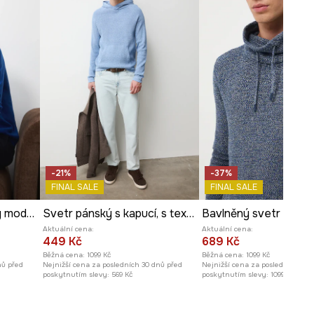
Prohlédněte si rozměry
produktu
-21%
-37%
FINAL SALE
FINAL SALE
Bavlněný svetr pánský modrá barva
Svetr pánský s kapucí, s texturou
Aktuální cena:
Aktuální cena:
449 Kč
689 Kč
Běžná cena:
1099 Kč
Běžná cena:
1099 Kč
nů před
Nejnižší cena za posledních 30 dnů před
Nejnižší cena za posledních 30 
poskytnutím slevy:
569 Kč
poskytnutím slevy:
1099 Kč