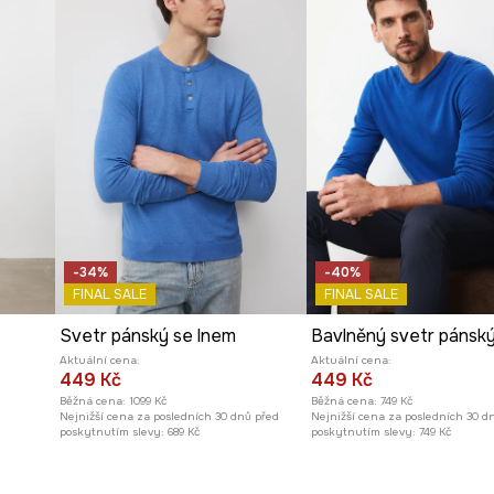
-34%
-40%
FINAL SALE
FINAL SALE
Svetr pánský se lnem
Aktuální cena:
Aktuální cena:
449 Kč
449 Kč
Běžná cena:
1099 Kč
Běžná cena:
749 Kč
Nejnižší cena za posledních 30 dnů před
Nejnižší cena za posledních 30 d
poskytnutím slevy:
689 Kč
poskytnutím slevy:
749 Kč