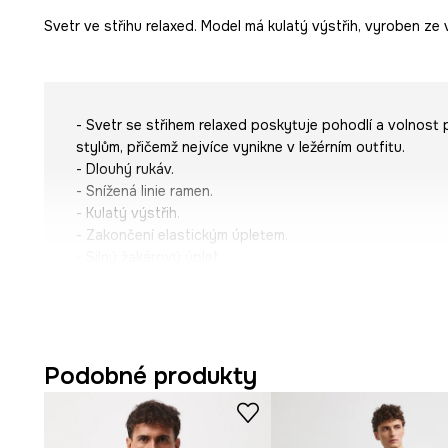
Svetr ve střihu relaxed. Model má kulatý výstřih, vyroben ze
- Svetr se střihem relaxed poskytuje pohodlí a volnost
stylům, přičemž nejvíce vynikne v ležérním outfitu.
- Dlouhý rukáv.
- Snížená linie ramen.
- Kulatý výstřih.
- Zakončení elastickým úpletem.
- Silný žakárový úplet.
- Vzorovaná pletenina.
- Rozložení vzoru se může u každého kusu výrobku lišit.
- Délka rukávu (měřena od výstřihu): 80 cm.
- Délka: 72,5 cm.
- Šířka hrudníku: 54 cm.
Podobné produkty
- Rozměry pro velikost: M.