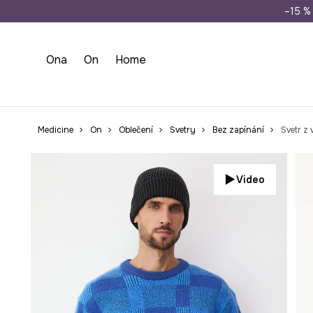
Doprava zdarma př
–15 % 
Ona
On
Home
Medicine
On
Oblečení
Svetry
Bez zapínání
Svetr z
Video