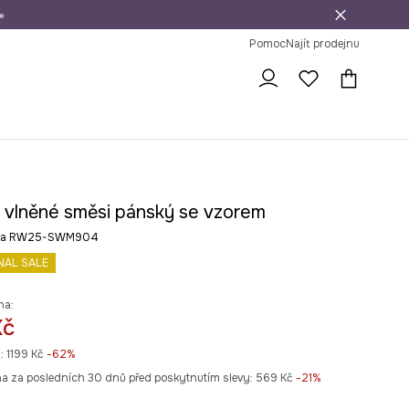
»
dní na vrácení zboží
Pomoc
Najít prodejnu
z vlněné směsi pánský se vzorem
rva RW25-SWM904
NAL SALE
na:
Kč
:
1199 Kč
-62%
na za posledních 30 dnů před poskytnutím slevy:
569 Kč
 -21%