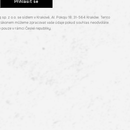
Přihlásit se
. z o.o. se sídlem v Krakově, Al. Pokoju 18, 31-564 Kraków. Tento
e zákonem můžeme zpracovat vaše údaje pokud souhlas neodvoláte.
pouze v rámci České republiky.