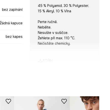
45 % Polyamid, 30 % Polyester,
bez zapínání
15 % Akryl, 10 % Vlna
Perte ručně.
Žádná kapuce
Nebělte.
Nesušte v sušičce.
bez kapes
Žehlete při max. 110 °C.
Nečistěte chemicky.
STŘIH
modrá
Rukáv
:
dlouhý
Výstřih
:
kulatý
Typ rukávu
:
padající
SWM904-55A
Střih
:
Relaxed fit
ROZMĚRY