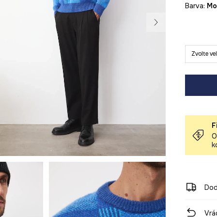
Barva:
m
Zvolte ve
F
O
k
Dod
Vrá