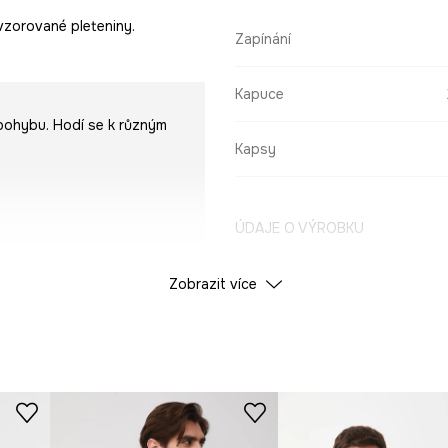
 vzorované pleteniny.
Zapínání
Kapuce
 pohybu. Hodí se k různým
Kapsy
ÚDAJE O VÝROBKU
Zobrazit více
Barva
ID produktu
RW25-
Výrobce