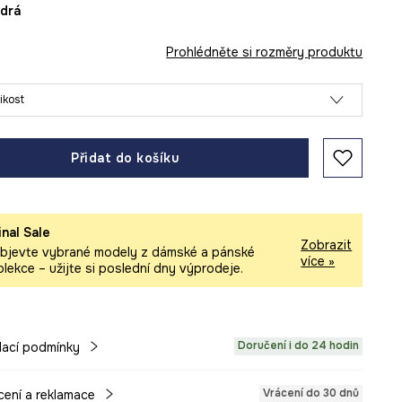
odrá
Prohlédněte si rozměry produktu
likost
Přidat do košíku
inal Sale
Zobrazit
bjevte vybrané modely z dámské a pánské
více »
olekce – užijte si poslední dny výprodeje.
Doručení i do 24 hodin
ací podmínky
Vrácení do 30 dnů
cení a reklamace