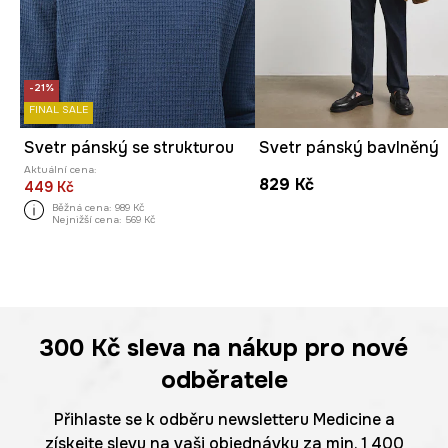
-21%
FINAL SALE
Svetr pánský se strukturou
Svetr pánský bavlněný
Aktuální cena:
829 Kč
449 Kč
Běžná cena:
989 Kč
Nejnižší cena:
569 Kč
300 Kč
sleva na nákup pro nové
odběratele
Přihlaste se k odběru newsletteru Medicine a
získejte slevu na vaši objednávku za min. 1 400