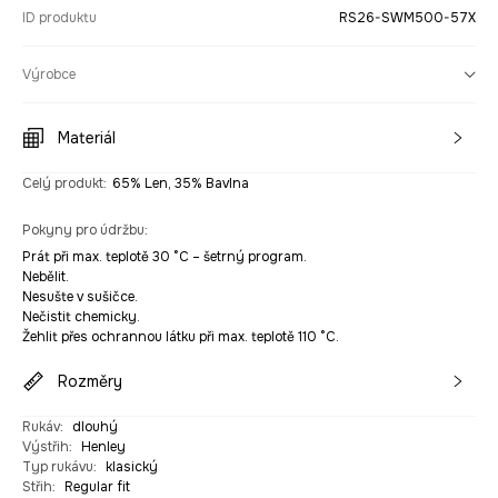
ID produktu
RS26-SWM500-57X
Výrobce
Materiál
Celý produkt
:
65% Len, 35% Bavlna
Pokyny pro údržbu
:
Prát při max. teplotě 30 °C – šetrný program.
Nebělit.
Nesušte v sušičce.
Nečistit chemicky.
Žehlit přes ochrannou látku při max. teplotě 110 °C.
Rozměry
Rukáv
:
dlouhý
Výstřih
:
Henley
Typ rukávu
:
klasický
Střih
:
Regular fit