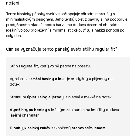
nošení
Tento klasický pánský svetr v sobě spojuje přírodní materiály s
minimalistickým designem. Jeho tenký úplet z bavlny a lnu podporuje
prodyšnost a hladká modrá barva mu dodává decentní charakter. Je
ideální volbou pro ležérní a minimalistické outfity a nabízí pohodlí po
celý den.
Čím se vyznačuje tento pánský svetr střihu regular fit?
Střih
regular fit
, který volně padne na postavu.
Vyroben ze
směsi bavlny a lnu
- je prodyšný a příjemný na
dotek.
Struktura
úpletu single jersey
je hladká a měkká na dotek.
Výstřih typu henley
s krátkým zapínáním na knoflíky dodává
ležérní charakter.
Dlouhý, klasický rukáv
zakončený
stahovacím lemem
.