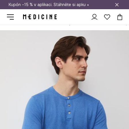
Kupón –15 % v aplikaci. Stáhněte si apku »
Doprava zdarma při nákupu nad 1 200 Kč
Medicine
On
Oblečení
Svetry
Bez zapínání
Svetr pánský 