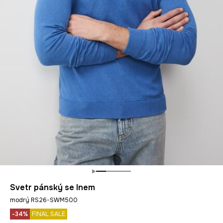
Svetr pánský se lnem
modrý RS26-SWM500
-34%
FINAL SALE