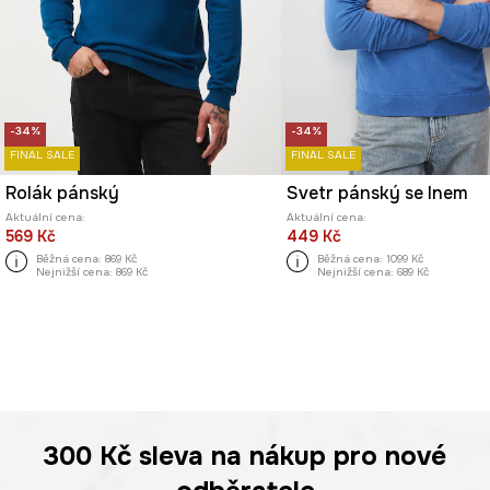
-34%
-34%
FINAL SALE
FINAL SALE
Rolák pánský
Svetr pánský se lnem
Aktuální cena:
Aktuální cena:
569 Kč
449 Kč
Běžná cena:
869 Kč
Běžná cena:
1099 Kč
Nejnižší cena:
869 Kč
Nejnižší cena:
689 Kč
300 Kč
sleva na nákup pro nové