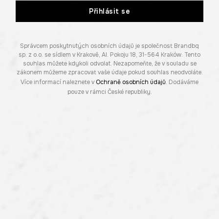
Přihlásit se
Správcem poskytnutých osobních údajů je společnost Brandbq
sp. z o.o. se sídlem v Krakově, Al. Pokoju 18, 31-564 Kraków. Tento
souhlas můžete kdykoli odvolat. Nezapomeňte, že v souladu se
zákonem můžeme zpracovat vaše údaje pokud souhlas neodvoláte.
Více informací naleznete v
Ochraně osobních údajů
. Dodáváme
pouze v rámci České republiky.