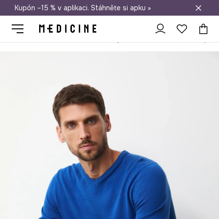
Kupón –15 % v aplikaci. Stáhněte si apku »
Doprava zdarma při nákupu nad 1 200 Kč
Medicine
On
Oblečení
Svetry
Bez zapínání