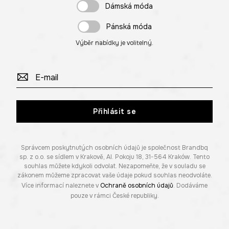
Dámská móda
Pánská móda
Výběr nabídky je volitelný.
Přihlásit se
Správcem poskytnutých osobních údajů je společnost Brandbq
sp. z o.o. se sídlem v Krakově, Al. Pokoju 18, 31-564 Kraków. Tento
souhlas můžete kdykoli odvolat. Nezapomeňte, že v souladu se
zákonem můžeme zpracovat vaše údaje pokud souhlas neodvoláte.
Více informací naleznete v
Ochraně osobních údajů
. Dodáváme
pouze v rámci České republiky.