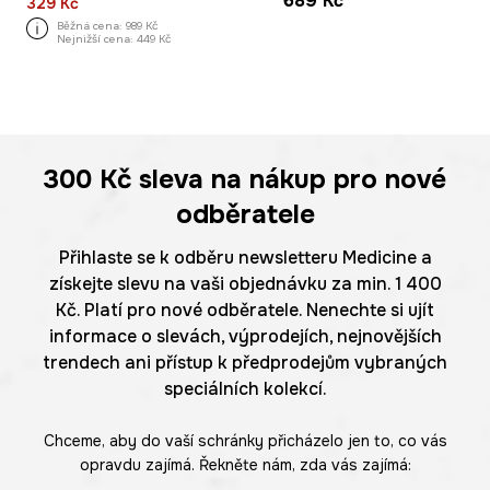
689 Kč
329 Kč
Běžná cena:
989 Kč
Nejnižší cena:
449 Kč
300 Kč
sleva na nákup pro nové
odběratele
Přihlaste se k odběru newsletteru Medicine a
získejte slevu na vaši objednávku za min. 1 400
Kč. Platí pro nové odběratele. Nenechte si ujít
informace o slevách, výprodejích, nejnovějších
trendech ani přístup k předprodejům vybraných
speciálních kolekcí.
Chceme, aby do vaší schránky přicházelo jen to, co vás
opravdu zajímá. Řekněte nám, zda vás zajímá: