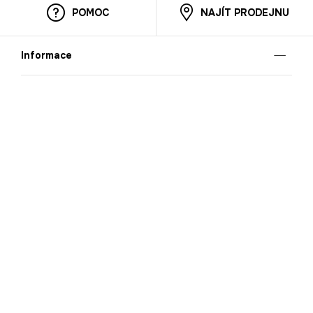
POMOC
NAJÍT PRODEJNU
Informace
O nás
Mobilní aplikace
Podmínky pro prezentaci zboží
Blog
Kontakt
Bezpečnost
Cooperation
Nahlašování porušení (whistleblowing)
Kariéra