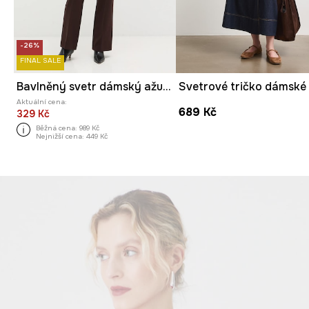
-26%
FINAL SALE
Bavlněný svetr dámský ažurový
Aktuální cena:
689 Kč
329 Kč
Běžná cena:
989 Kč
Nejnižší cena:
449 Kč