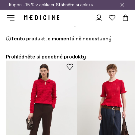
Kupón –15 % v aplikaci. Stáhněte si apku »
Doprava zdarma při nákupu nad 1 200 Kč
Medicine
Ona
Oblečení
Svetry
Bez zapínání
Tento produkt je momentálně nedostupný
Prohlédněte si podobné produkty