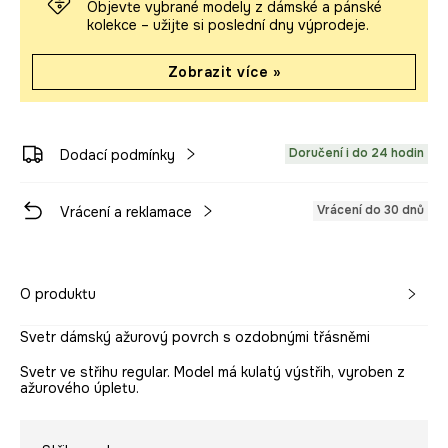
Objevte vybrané modely z dámské a pánské
kolekce – užijte si poslední dny výprodeje.
Zobrazit více »
Doručení i do 24 hodin
Dodací podmínky
Vrácení do 30 dnů
Vrácení a reklamace
O produktu
Svetr dámský ažurový povrch s ozdobnými třásněmi
Svetr ve střihu regular. Model má kulatý výstřih, vyroben z
ažurového úpletu.