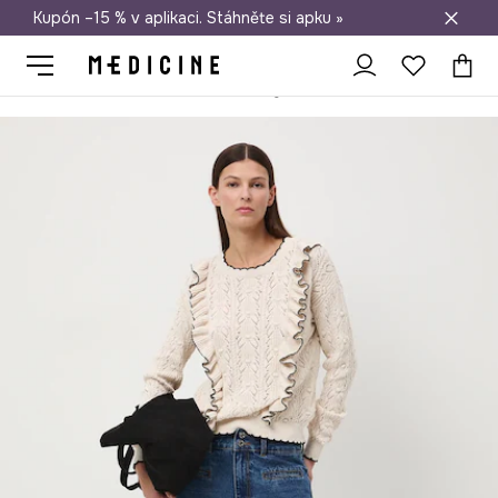
Kupón –15 % v aplikaci. Stáhněte si apku »
Doprava zdarma při nákupu nad 1 200 Kč
Medicine
Ona
Oblečení
Svetry
Bez zapínání