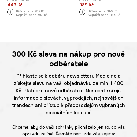
449 Kč
989 Kč
Běžná cena:
949 Kč
Běžná cena:
1899 Kč
Nejnižší cena:
949 Kč
Nejnižší cena:
1899 Kč
300 Kč
sleva na nákup pro nové
odběratele
Přihlaste se k odběru newsletteru Medicine a
získejte slevu na vaši objednávku za min. 1 400
Kč. Platí pro nové odběratele. Nenechte si ujít
informace o slevách, výprodejích, nejnovějších
trendech ani přístup k předprodejům vybraných
speciálních kolekcí.
Chceme, aby do vaší schránky přicházelo jen to, co vás
opravdu zajímá. Řekněte nám, zda vás zajímá: