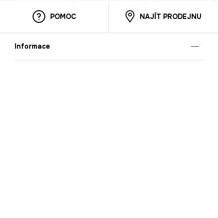
POMOC
NAJÍT PRODEJNU
Informace
O nás
Mobilní aplikace
Podmínky pro prezentaci zboží
Blog
Kontakt
Bezpečnost
Cooperation
Nahlašování porušení (whistleblowing)