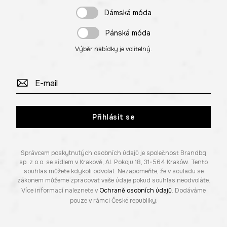
Dámská móda
Pánská móda
Výběr nabídky je volitelný.
Přihlásit se
Správcem poskytnutých osobních údajů je společnost Brandbq
sp. z o.o. se sídlem v Krakově, Al. Pokoju 18, 31-564 Kraków. Tento
souhlas můžete kdykoli odvolat. Nezapomeňte, že v souladu se
zákonem můžeme zpracovat vaše údaje pokud souhlas neodvoláte.
Více informací naleznete v
Ochraně osobních údajů
. Dodáváme
pouze v rámci České republiky.