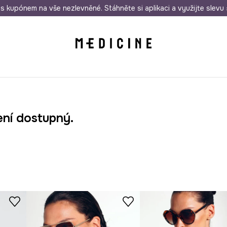
i nákupu nad 1 200 Kč
s kupónem na vše nezlevněné. Stáhněte si aplikaci a využijte slevu 
Odeslání i do 24 hodin
30 
ení dostupný.