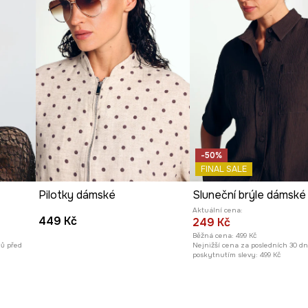
-50%
FINAL SALE
Pilotky dámské
Sluneční brýle dámské
Aktuální cena:
449 Kč
249 Kč
Běžná cena:
499 Kč
nů před
Nejnižší cena za posledních 30 d
poskytnutím slevy:
499 Kč