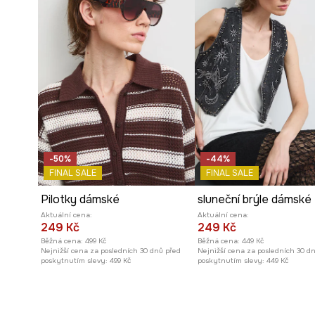
-50%
-44%
FINAL SALE
FINAL SALE
Pilotky dámské
sluneční brýle dámské
Aktuální cena:
Aktuální cena:
249 Kč
249 Kč
Běžná cena:
499 Kč
Běžná cena:
449 Kč
Nejnižší cena za posledních 30 dnů před
Nejnižší cena za posledních 30 d
poskytnutím slevy:
499 Kč
poskytnutím slevy:
449 Kč