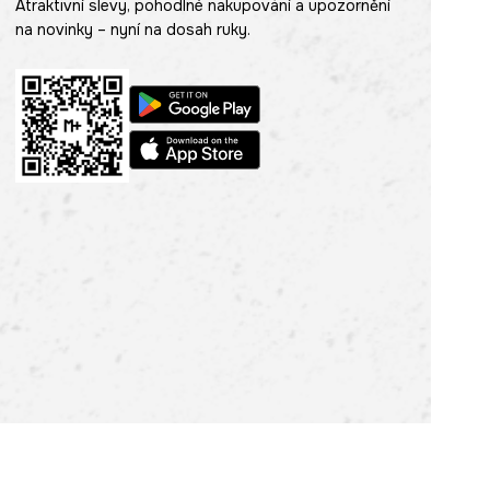
Atraktivní slevy, pohodlné nakupování a upozornění
na novinky – nyní na dosah ruky.