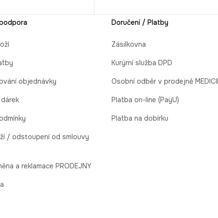
 podpora
Doručení / Platby
oží
Zásilkovna
atby
Kurýrní služba DPD
ování objednávky
Osobní odběr v prodejně MEDIC
 dárek
Platba on-line (PayU)
odmínky
Platba na dobírku
ží / odstoupení od smlouvy
ýměna a reklamace PRODEJNY
la