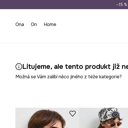
Doprava zdarma př
–15 % 
Ona
On
Home
Litujeme, ale tento produkt již n
Možná se Vám zalíbí něco jiného z téže kategorie?