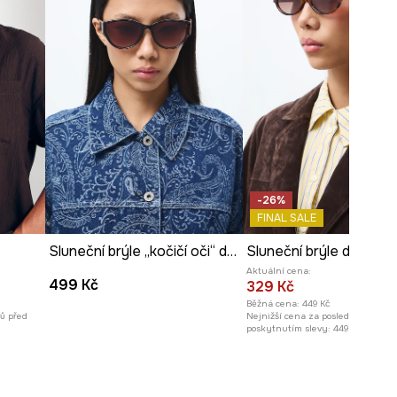
-26%
FINAL SALE
Sluneční brýle „kočičí oči“ dámské
Sluneční brýle dámské
Aktuální cena:
499 Kč
329 Kč
Běžná cena:
449 Kč
nů před
Nejnižší cena za posledních 30 dn
poskytnutím slevy:
449 Kč