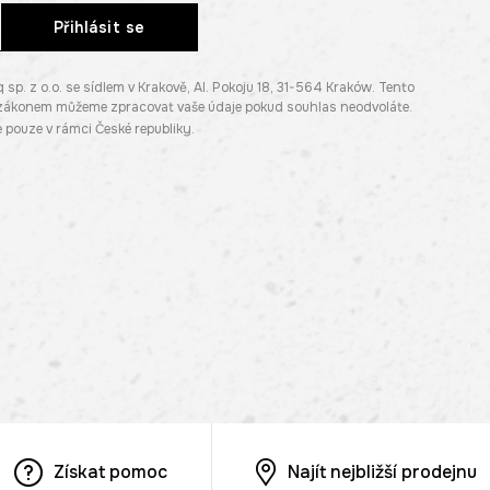
Přihlásit se
. z o.o. se sídlem v Krakově, Al. Pokoju 18, 31-564 Kraków. Tento
e zákonem můžeme zpracovat vaše údaje pokud souhlas neodvoláte.
pouze v rámci České republiky.
Získat pomoc
Najít nejbližší prodejnu