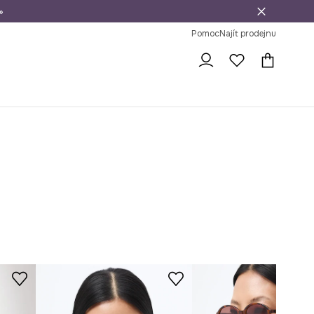
»
dní na vrácení zboží
Pomoc
Najít prodejnu