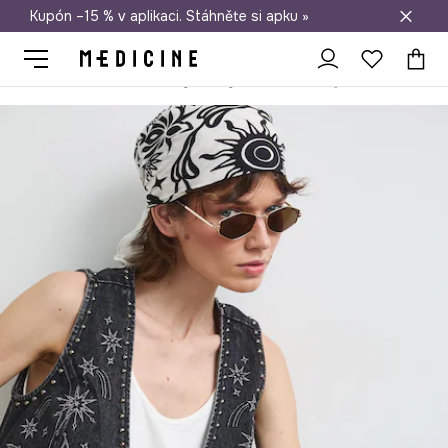
Kupón –15 % v aplikaci. Stáhněte si apku »
Doprava zdarma při nákupu nad 1 200 Kč
Medicine
Ona
Doplňky
Brýle
sluneční brýle dámské