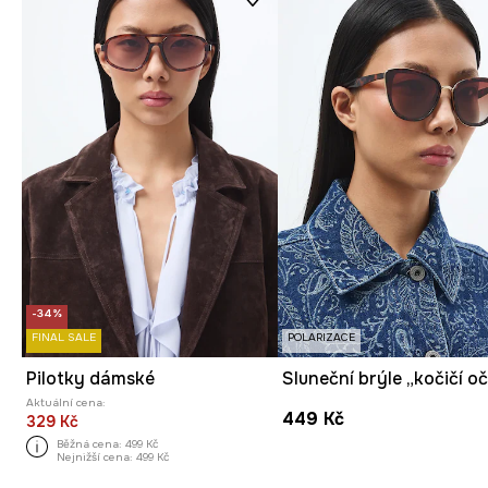
-34%
FINAL SALE
POLARIZACE
Pilotky dámské
Aktuální cena:
449 Kč
329 Kč
Běžná cena:
499 Kč
Nejnižší cena:
499 Kč