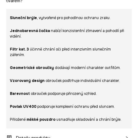
tvarem?
Sluneční brýle
, vytvořené pro pohodlnou ochranu zraku.
Jednobarevná čočka
nabízí konzistentní ztmavení a pohodlí při
vidění.
Filtr kat. 3
účinně chrání oči před intenzivním slunečním
zářením.
Geometrické obroučky
dodávají moderní charakter outfitům.
Vzorovaný design
obrouček podtrhuje individuální charakter.
Barevnost
obrouček podporuje přirozený vzhled.
Povlak UV400
podporuje komplexní ochranu před sluncem.
Přiložené
měkké pouzdro
usnadňuje skladování a chrání brýle.