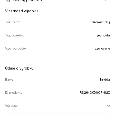
Detaily produktu
Vlastnosti výrobku
Tvar rámů
Geometrický
Typ objektivu
jednolitá
Vzor obrouček
vzorované
Údaje o výrobku
Barva
hnědá
ID produktu
RS26-OKD907-82X
Výrobce