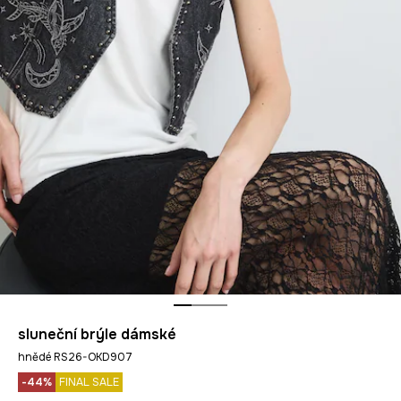
sluneční brýle dámské
hnědé RS26-OKD907
-44%
FINAL SALE