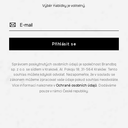
Výběr nabídky je volitelný.
Přihlásit se
Správcem poskytnutých osobních údajů je společnost Brandbq
sp. z o.o. se sídlem v Krakově, Al. Pokoju 18, 31-564 Kraków. Tento
souhlas můžete kdykoli odvolat. Nezapomeňte, že v souladu se
zákonem můžeme zpracovat vaše údaje pokud souhlas neodvoláte.
Více informací naleznete v
Ochraně osobních údajů
. Dodáváme
pouze v rámci České republiky.