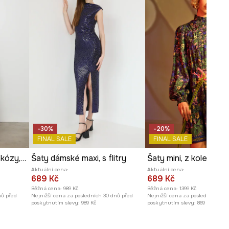
-30%
-20%
FINAL SALE
FINAL SALE
Šaty dámské midi, z viskózy, se vzorem
Šaty dámské maxi, s flitry
Aktuální cena:
Aktuální cena:
689 Kč
689 Kč
Běžná cena:
989 Kč
Běžná cena:
1399 Kč
nů před
Nejnižší cena za posledních 30 dnů před
Nejnižší cena za posledních 30 
poskytnutím slevy:
989 Kč
poskytnutím slevy:
869 Kč