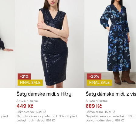
-21%
-20%
FINAL SALE
FINAL SALE
Šaty dámské midi, s flitry
Aktuální cena:
Aktuální cena:
449 Kč
689 Kč
Běžná cena:
1249 Kč
Běžná cena:
1599 Kč
ů před
Nejnižší cena za posledních 30 dnů před
Nejnižší cena za posledních 30 d
poskytnutím slevy:
569 Kč
poskytnutím slevy:
869 Kč