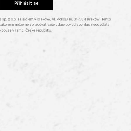
Přihlásit se
. z o.o. se sídlem v Krakově, Al. Pokoju 18, 31-564 Kraków. Tento
e zákonem můžeme zpracovat vaše údaje pokud souhlas neodvoláte.
pouze v rámci České republiky.