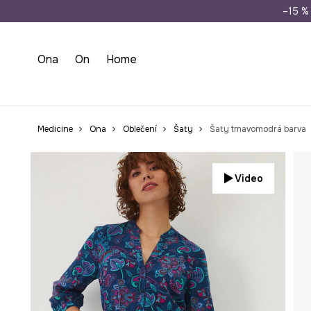
Doprava zdarma př
–15 % 
Ona
On
Home
Medicine
Ona
Oblečení
Šaty
Šaty tmavomodrá barva
Video