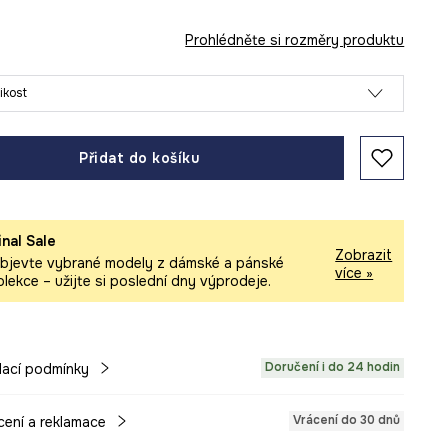
Prohlédněte si rozměry produktu
likost
Přidat do košíku
inal Sale
Zobrazit
bjevte vybrané modely z dámské a pánské
více »
olekce – užijte si poslední dny výprodeje.
Doručení i do 24 hodin
ací podmínky
Vrácení do 30 dnů
cení a reklamace