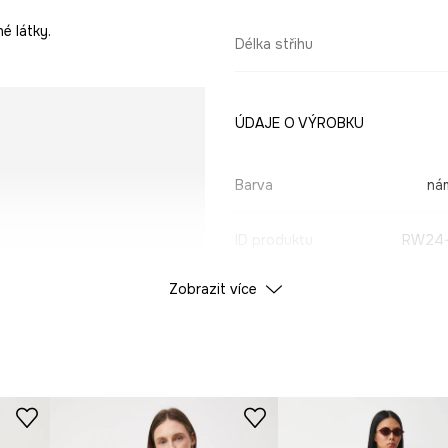
é látky.
Délka střihu
ÚDAJE O VÝROBKU
Barva
ná
ID produktu
RW24-
Zobrazit více
Výrobce