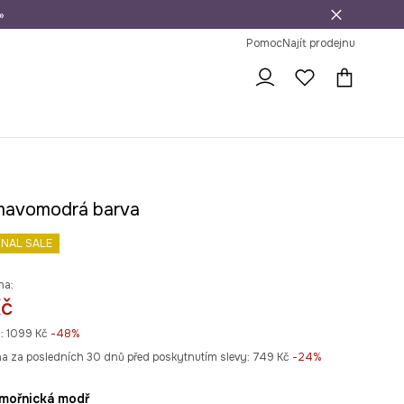
»
dní na vrácení zboží
Pomoc
Najít prodejnu
mavomodrá barva
INAL SALE
na:
Kč
:
1099 Kč
-48%
na za posledních 30 dnů před poskytnutím slevy:
749 Kč
 -24%
ámořnická modř