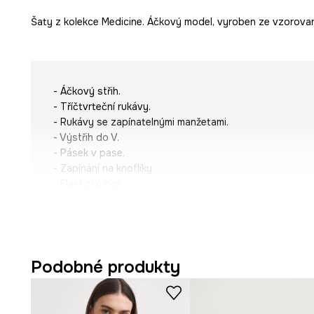
Šaty z kolekce Medicine. Áčkový model, vyroben ze vzorovan
- Áčkový střih.
- Tříčtvrteční rukávy.
- Rukávy se zapínatelnými manžetami.
- Výstřih do V.
- Pásek v pase.
- Zapínání na knoflíky.
- Elastický pas.
- Vzorovaná látka.
- Model s midi délkou.
- Šířka v pase (před roztažením): 33,5 cm.
- Šířka v pase (po roztažení): 46 cm.
- Délka: 125 cm.
Podobné produkty
- Rozměry pro velikost: S.