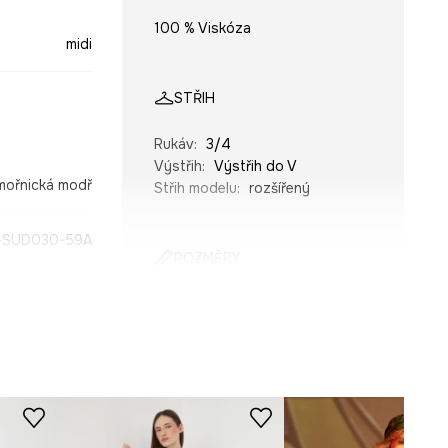
100 % Viskóza
midi
STŘIH
Rukáv
:
3/4
Výstřih
:
Výstřih do V
mořnická modř
Střih modelu
:
rozšířený
SUD030-59A
ROZMĚRY
Prohlédněte si rozměry
produktu