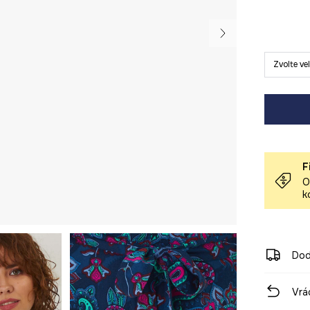
Zvolte ve
F
O
k
Dod
Vrá