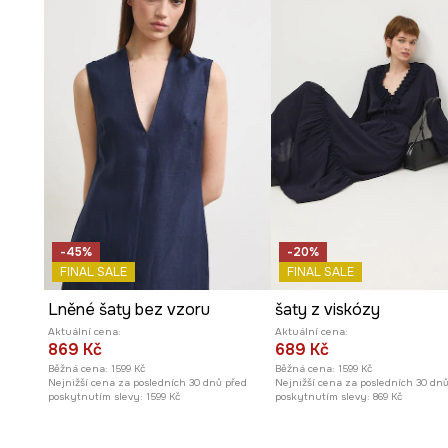
-45%
-20%
FINAL SALE
FINAL SALE
Lněné šaty bez vzoru
šaty z viskózy
Aktuální cena:
Aktuální cena:
869 Kč
689 Kč
Běžná cena:
1599 Kč
Běžná cena:
1599 Kč
Nejnižší cena za posledních 30 dnů před
Nejnižší cena za posledních 30 dn
poskytnutím slevy:
1599 Kč
poskytnutím slevy:
869 Kč