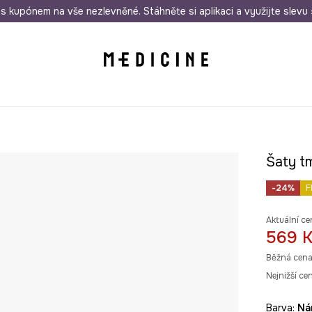
i nákupu nad 1 200 Kč
s kupónem na vše nezlevněné. Stáhněte si aplikaci a využijte slevu 
Odeslání i do 24 hodin
30 
Šaty t
-24%
F
Aktuální ce
569 
Běžná cena
Nejnižší ce
Barva:
n