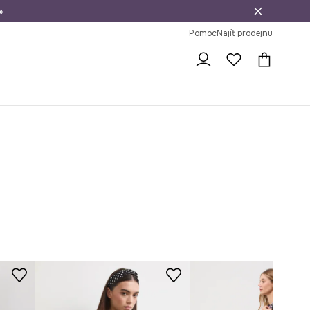
»
dní na vrácení zboží
Pomoc
Najít prodejnu