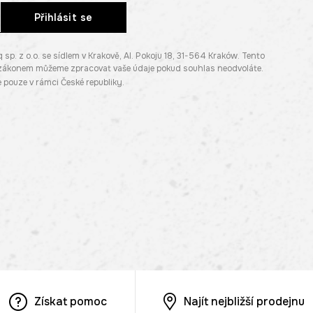
Přihlásit se
. z o.o. se sídlem v Krakově, Al. Pokoju 18, 31-564 Kraków. Tento
e zákonem můžeme zpracovat vaše údaje pokud souhlas neodvoláte.
pouze v rámci České republiky.
Získat pomoc
Najít nejbližší prodejnu