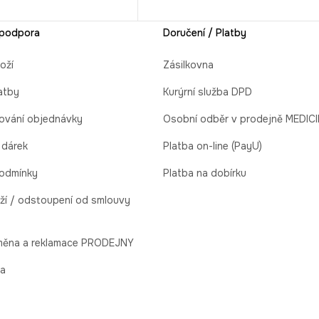
 podpora
Doručení / Platby
oží
Zásilkovna
atby
Kurýrní služba DPD
ování objednávky
Osobní odběr v prodejně MEDIC
 dárek
Platba on-line (PayU)
odmínky
Platba na dobírku
ží / odstoupení od smlouvy
ýměna a reklamace PRODEJNY
la