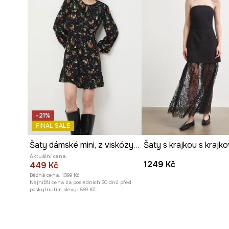
-21%
FINAL SALE
Šaty dámské mini, z viskózy, se vzorem
Aktuální cena:
1249 Kč
449 Kč
Běžná cena:
1099 Kč
Nejnižší cena za posledních 30 dnů před
poskytnutím slevy:
569 Kč