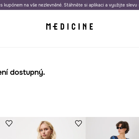
i nákupu nad 1 200 Kč
s kupónem na vše nezlevněné. Stáhněte si aplikaci a využijte slevu 
Odeslání i do 24 hodin
30 
ení dostupný.