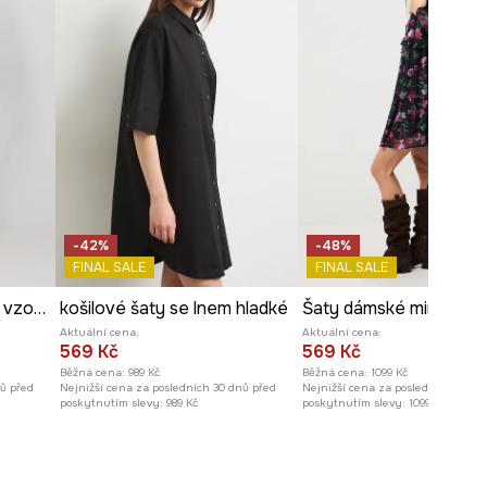
-42%
-48%
FINAL SALE
FINAL SALE
Šaty mini, z viskózy, se vzorem černá barva
košilové šaty se lnem hladké
Šaty dámské mini s vol
Aktuální cena:
Aktuální cena:
569 Kč
569 Kč
Běžná cena:
989 Kč
Běžná cena:
1099 Kč
nů před
Nejnižší cena za posledních 30 dnů před
Nejnižší cena za posledních 30 dn
poskytnutím slevy:
989 Kč
poskytnutím slevy:
1099 Kč