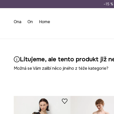
Doprava zdarma př
–15 % 
Ona
On
Home
Litujeme, ale tento produkt již n
Možná se Vám zalíbí něco jiného z téže kategorie?