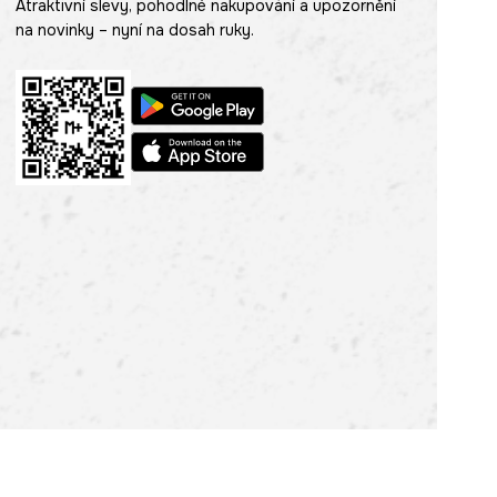
Atraktivní slevy, pohodlné nakupování a upozornění
na novinky – nyní na dosah ruky.