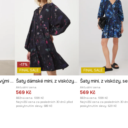
-17%
FINAL SALE
FINAL SALE
Šaty s krajkou s krajkovými vsadkami
Šaty dámské mini, z viskózy, se vzorem
Aktuální cena:
Aktuální cena:
569 Kč
569 Kč
Běžná cena:
1099 Kč
Běžná cena:
1099 Kč
Nejnižší cena za posledních 30 dnů před
Nejnižší cena za posledních 30 d
poskytnutím slevy:
689 Kč
poskytnutím slevy:
629 Kč