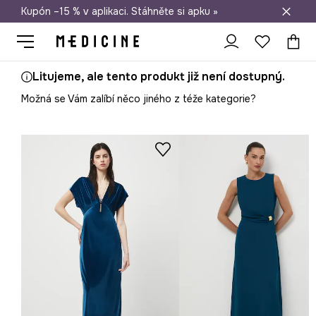
Kupón –15 % v aplikaci. Stáhněte si apku »
Doprava zdarma při nákupu nad 1 200 Kč
Litujeme, ale tento produkt již není dostupný.
Možná se Vám zalíbí něco jiného z téže kategorie?