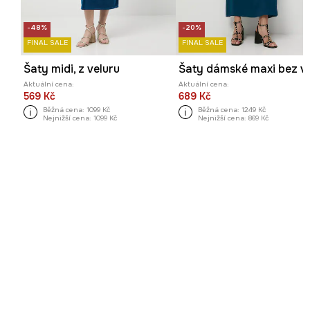
-48%
-20%
FINAL SALE
FINAL SALE
Šaty midi, z veluru
Aktuální cena:
Aktuální cena:
569 Kč
689 Kč
Běžná cena:
1099 Kč
Běžná cena:
1249 Kč
Nejnižší cena:
1099 Kč
Nejnižší cena:
869 Kč