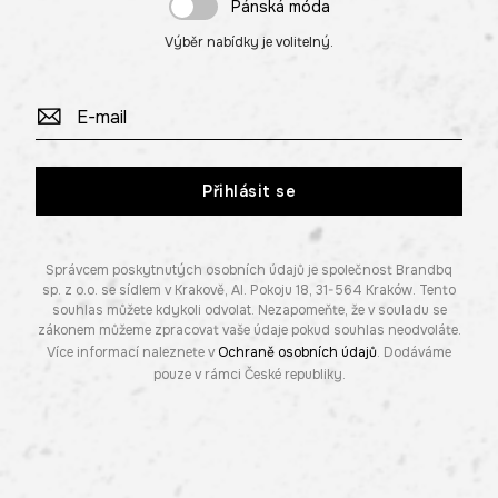
Pánská móda
Výběr nabídky je volitelný.
Přihlásit se
Správcem poskytnutých osobních údajů je společnost Brandbq
sp. z o.o. se sídlem v Krakově, Al. Pokoju 18, 31-564 Kraków. Tento
souhlas můžete kdykoli odvolat. Nezapomeňte, že v souladu se
zákonem můžeme zpracovat vaše údaje pokud souhlas neodvoláte.
Více informací naleznete v
Ochraně osobních údajů
. Dodáváme
pouze v rámci České republiky.