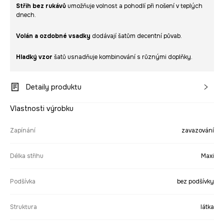
Střih bez rukávů
umožňuje volnost a pohodlí při nošení v teplých
dnech.
Volán a ozdobné vsadky
dodávají šatům decentní půvab.
Hladký vzor
šatů usnadňuje kombinování s různými doplňky.
Detaily produktu
Vlastnosti výrobku
Zapínání
zavazování
Délka střihu
Maxi
Podšívka
bez podšívky
Struktura
látka