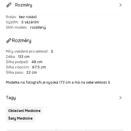
Rozměry
Rukáv
:
bez rukávů
Výstřih
:
S vázáním
Střih modelu
:
rozšířený
Rozměry
Míry uvedené pro velikost
:
S.
Délka
:
133 cm
Šířka podpaží
:
48 cm
Šířka v bocích
:
67,5 cm
Šířka pasu
:
32 cm
Modelka na fotografii je vysoká 173 cm a má na sebe velikost S
Tagy
Oblečení Medicine
Šaty Medicine