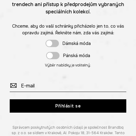
trendech ani přístup k předprodejům vybraných
speciálních kolekcí.
Chceme, aby do vaší schránky přicházelo jen to, co vás
opravdu zajímá. Řekněte nám, zda vás zajímá:
Dámská móda
Pánská móda
Výběr nabídky je volitelný.
Přihlásit se
Správcem poskytnutých osobních údajů je společnost Brandbq
sp. z o.o. se sídlem v Krakově, Al. Pokoju 18, 31-564 Kraków. Tento