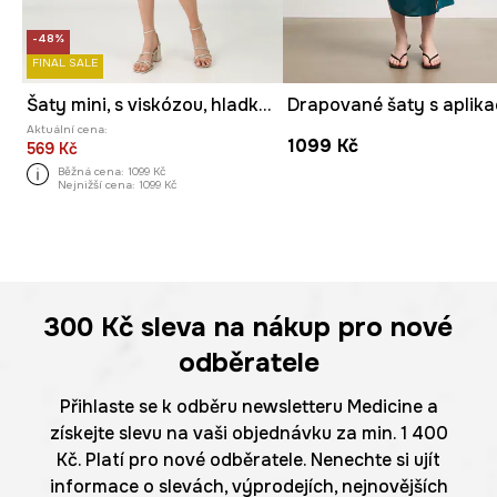
-48%
FINAL SALE
Šaty mini, s viskózou, hladký povrch tyrkysová barva
Drapované šaty s aplika
Aktuální cena:
1099 Kč
569 Kč
Běžná cena:
1099 Kč
Nejnižší cena:
1099 Kč
300 Kč
sleva na nákup pro nové
odběratele
Přihlaste se k odběru newsletteru Medicine a
získejte slevu na vaši objednávku za min. 1 400
Kč. Platí pro nové odběratele. Nenechte si ujít
informace o slevách, výprodejích, nejnovějších