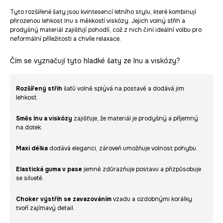
Tyto rozšířené šaty jsou kvintesencí letního stylu, které kombinují
přirozenou lehkost lnu s měkkostí viskózy. Jejich volný střih a
prodyšný materiál zajišťují pohodlí, což z nich činí ideální volbu pro
neformální příležitosti a chvíle relaxace.
Čím se vyznačují tyto hladké šaty ze lnu a viskózy?
Rozšířený střih
šatů volně splývá na postavě a dodává jim
lehkost.
Směs lnu a viskózy
zajišťuje, že materiál je prodyšný a příjemný
na dotek.
Maxi délka
dodává eleganci, zároveň umožňuje volnost pohybu.
Elastická guma v pase
jemně zdůrazňuje postavu a přizpůsobuje
se siluetě.
Choker výstřih se zavazováním
vzadu a ozdobnými korálky
tvoří zajímavý detail.