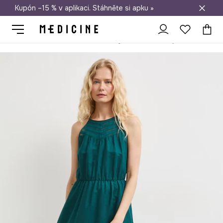
Kupón –15 % v aplikaci. Stáhněte si apku »
Doprava zdarma při nákupu nad 1 200 Kč
Medicine
Ona
Oblečení
Šaty
Rozšířené šaty se lnem