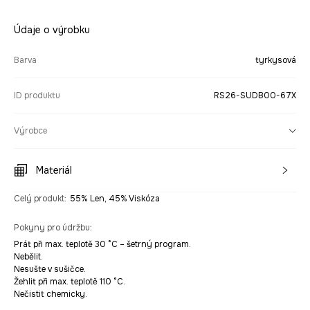
Údaje o výrobku
Barva
tyrkysová
ID produktu
RS26-SUDB00-67X
Výrobce
Materiál
Celý produkt
:
55% Len, 45% Viskóza
Pokyny pro údržbu
:
Prát při max. teplotě 30 °C – šetrný program.
Nebělit.
Nesušte v sušičce.
Žehlit při max. teplotě 110 °C.
Nečistit chemicky.