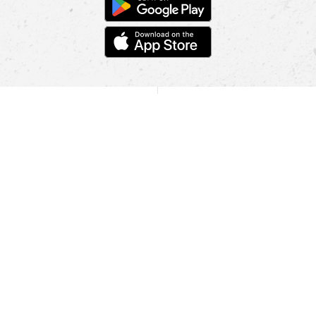
POMOC
NAJÍT PRODEJNU
Informace
O nás
Mobilní aplikace
Podmínky pro prezentaci zboží
Blog
Kontakt