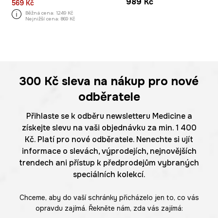
989 Kč
569 Kč
Běžná cena:
1249 Kč
Nejnižší cena:
869 Kč
300 Kč
sleva na nákup pro nové
odběratele
Přihlaste se k odběru newsletteru Medicine a
získejte slevu na vaši objednávku za min. 1 400
Kč. Platí pro nové odběratele. Nenechte si ujít
informace o slevách, výprodejích, nejnovějších
trendech ani přístup k předprodejům vybraných
speciálních kolekcí.
Chceme, aby do vaší schránky přicházelo jen to, co vás
opravdu zajímá. Řekněte nám, zda vás zajímá: