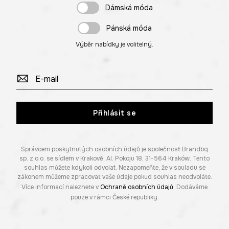
Dámská móda
Pánská móda
Výběr nabídky je volitelný.
Přihlásit se
Správcem poskytnutých osobních údajů je společnost Brandbq
sp. z o.o. se sídlem v Krakově, Al. Pokoju 18, 31-564 Kraków. Tento
souhlas můžete kdykoli odvolat. Nezapomeňte, že v souladu se
zákonem můžeme zpracovat vaše údaje pokud souhlas neodvoláte.
Více informací naleznete v
Ochraně osobních údajů
. Dodáváme
pouze v rámci České republiky.