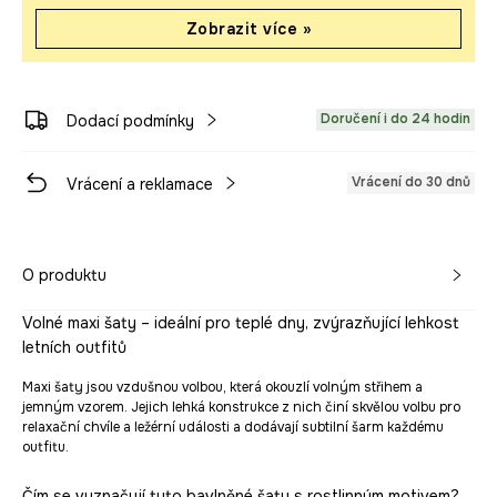
Zobrazit více »
Doručení i do 24 hodin
Dodací podmínky
Vrácení do 30 dnů
Vrácení a reklamace
O produktu
Volné maxi šaty – ideální pro teplé dny, zvýrazňující lehkost
letních outfitů
Maxi šaty jsou vzdušnou volbou, která okouzlí volným střihem a
jemným vzorem. Jejich lehká konstrukce z nich činí skvělou volbu pro
relaxační chvíle a ležérní události a dodávají subtilní šarm každému
outfitu.
Čím se vyznačují tyto bavlněné šaty s rostlinným motivem?