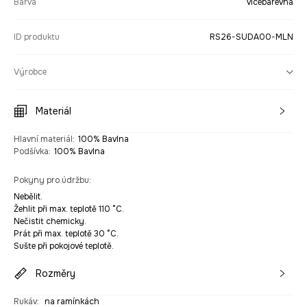
Barva
vícebarevná
ID produktu
RS26-SUDA00-MLN
Výrobce
Materiál
Hlavní materiál
:
100% Bavlna
Podšívka
:
100% Bavlna
Pokyny pro údržbu
:
Nebělit.
Žehlit při max. teplotě 110 °C.
Nečistit chemicky.
Prát při max. teplotě 30 °C.
Sušte při pokojové teplotě.
Rozměry
Rukáv
:
na ramínkách