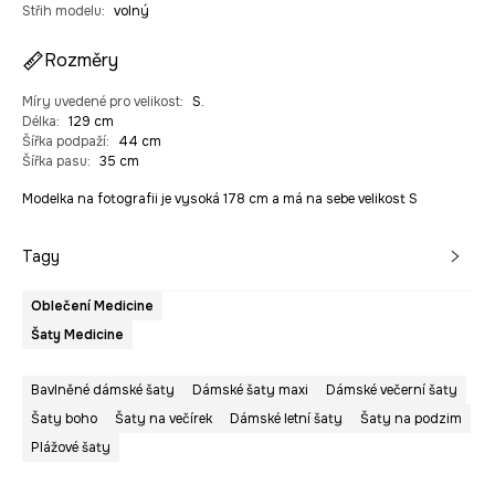
Střih modelu
:
volný
Rozměry
Míry uvedené pro velikost
:
S.
Délka
:
129 cm
Šířka podpaží
:
44 cm
Šířka pasu
:
35 cm
Modelka na fotografii je vysoká 178 cm a má na sebe velikost S
Tagy
Oblečení Medicine
Šaty Medicine
Bavlněné dámské šaty
Dámské šaty maxi
Dámské večerní šaty
Šaty boho
Šaty na večírek
Dámské letní šaty
Šaty na podzim
Plážové šaty