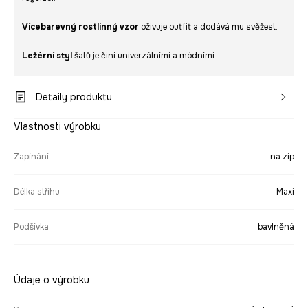
Vícebarevný rostlinný vzor
oživuje outfit a dodává mu svěžest.
Ležérní styl
šatů je činí univerzálními a módními.
Detaily produktu
Vlastnosti výrobku
Zapínání
na zip
Délka střihu
Maxi
Podšívka
bavlněná
Údaje o výrobku