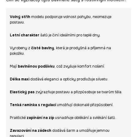
Volný střih
modelu podporuje volnost pohybu, neomezuje
postavu.
Letní charakter
šatů je činí ideálními pro teplé dny.
Vyrobeny z
čisté bavlny
, která je prodyšná a příjemná na
pokožku.
Mají
bavlněnou podšívku
, což zvyšuje komfort nošení.
Délka maxi
dodává eleganci a opticky prodlužuje siluetu.
Elastický pas
zvýrazňuje postavu a přizpůsobuje se tvarům těla.
Tenká ramínka s regulací
umožňují dokonalé přizpůsobení.
Praktické
zapínání na zip
usnadňuje oblékání a svlékání šatů.
Zavazování na zádech
dodává šarm a umožňuje jemnou
regulaci.