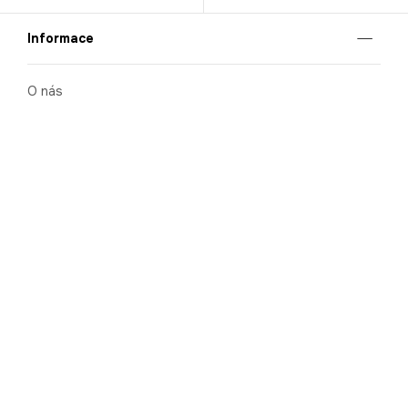
Informace
O nás
Mobilní aplikace
Podmínky pro prezentaci zboží
Blog
Kontakt
Bezpečnost
Cooperation
Nahlašování porušení (whistleblowing)
Kariéra
Ochrana osobních údajů