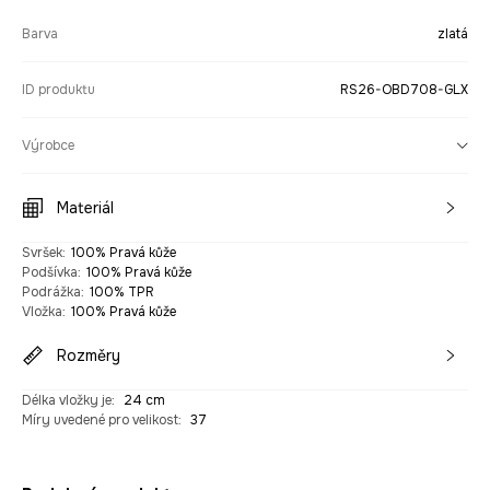
Barva
zlatá
ID produktu
RS26-OBD708-GLX
Výrobce
Materiál
Svršek
:
100% Pravá kůže
Podšívka
:
100% Pravá kůže
Podrážka
:
100% TPR
Vložka
:
100% Pravá kůže
Rozměry
Délka vložky je
:
24 cm
Míry uvedené pro velikost
:
37