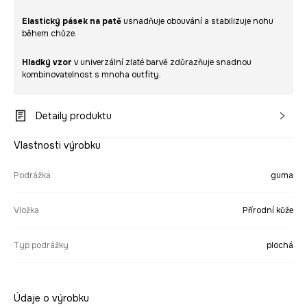
Elastický pásek na patě
usnadňuje obouvání a stabilizuje nohu
během chůze.
Hladký vzor
v univerzální zlaté barvě zdůrazňuje snadnou
kombinovatelnost s mnoha outfity.
Detaily produktu
Vlastnosti výrobku
Podrážka
guma
Vložka
Přírodní kůže
Typ podrážky
plochá
Údaje o výrobku