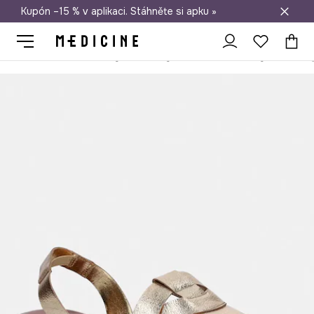
Kupón –15 % v aplikaci. Stáhněte si apku »
Doprava zdarma při nákupu nad 1 200 Kč
Medicine
Ona
Boty
Sandály a pantofle
Sandály