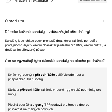
Vrácení do 30 dnů
Vrácení a reklamace
O produktu
Dámské kožené sandály – zdůrazňující přírodní styl
Sandály jsou lehkou obuví pro teplé dny, která zajišťuje pohodlí a
prodyšnost. Jejich ležérní charakter je ideální pro letní, ležérní outfity a
dodává jim přirozený půvab.
Čím se vyznačují tyto dámské sandály na ploché podrážce?
Svršek vyrobený z
přírodní kůže
zajišťuje odolnost a
přizpůsobení tvaru nohy.
Stélka z
přírodní kůže
zajišťuje vhodné hygienické podmínky pro
nohy.
Plochá podrážka z
gumy TPR
dodává pružnost a dobrou
přilnavost na různých površích.