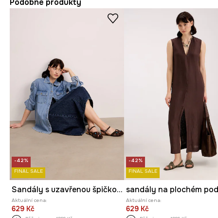
Podobné produkty
-42%
-42%
FINAL SALE
FINAL SALE
Sandály s uzavřenou špičkou dámské semišové
Aktuální cena:
Aktuální cena:
629 Kč
629 Kč