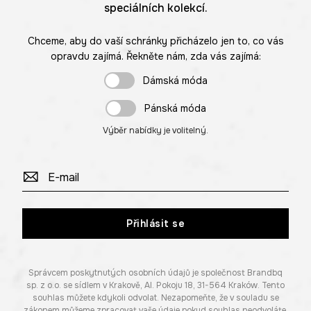
speciálních kolekcí.
Chceme, aby do vaší schránky přicházelo jen to, co vás
opravdu zajímá. Řekněte nám, zda vás zajímá:
Dámská móda
Pánská móda
Výběr nabídky je volitelný.
Přihlásit se
Správcem poskytnutých osobních údajů je společnost Brandbq
sp. z o.o. se sídlem v Krakově, Al. Pokoju 18, 31-564 Kraków. Tento
souhlas můžete kdykoli odvolat. Nezapomeňte, že v souladu se
zákonem můžeme zpracovat vaše údaje pokud souhlas neodvoláte.