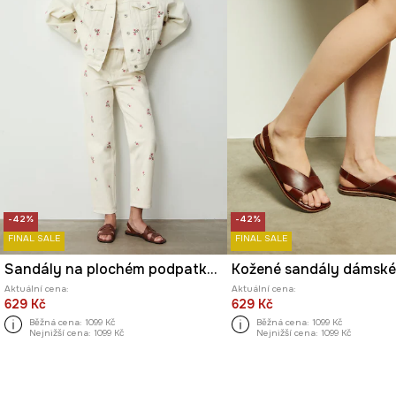
-42%
-42%
FINAL SALE
FINAL SALE
Sandály na plochém podpatku dámské kožené
Aktuální cena:
Aktuální cena:
629 Kč
629 Kč
Běžná cena:
1099 Kč
Běžná cena:
1099 Kč
Nejnižší cena:
1099 Kč
Nejnižší cena:
1099 Kč