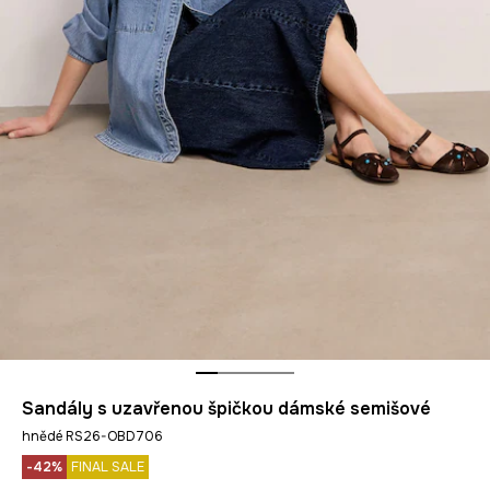
Sandály s uzavřenou špičkou dámské semišové
hnědé RS26-OBD706
-42%
FINAL SALE