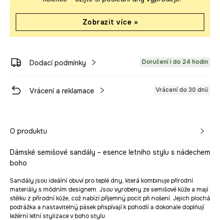
Zobrazit více »
Doručení i do 24 hodin
Dodací podmínky
Vrácení do 30 dnů
Vrácení a reklamace
O produktu
Dámské semišové sandály – esence letního stylu s nádechem
boho
Sandály jsou ideální obuví pro teplé dny, která kombinuje přírodní
materiály s módním designem. Jsou vyrobeny ze semišové kůže a mají
stélku z přírodní kůže, což nabízí příjemný pocit při nošení. Jejich plochá
podrážka a nastavitelný pásek přispívají k pohodlí a dokonale doplňují
ležérní letní stylizace v boho stylu.