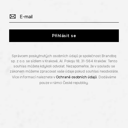
Přihlásit se
Správcem poskytnutých osobních údajů je společnost Brandbq
sp. z o.o. se sídlem v Krakově, Al. Pokoju 18, 31-564 Kraków. Tento
souhlas můžete kdykoli odvolat. Nezapomeňte, že v souladu se
zákonem můžeme zpracovat vaše údaje pokud souhlas neodvoláte.
Více informací naleznete v
Ochraně osobních údajů
. Dodáváme
pouze v rámci České republiky.