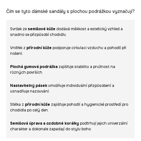
Čím se tyto dámské sandály s plochou podrážkou vyznačují?
Svršek ze
semišové kůže
dodává měkkost a estetický vzhled a
snadno se přizpůsobí chodidlu.
Vnitřek z
přírodní kůže
podporuje cirkulaci vzduchu a pohodlí při
nošení.
Plochá gumová podrážka
zajišťuje stabilitu a pružnost na
různých površích.
Nastavitelný pásek
umožňuje individuální přizpůsobení a
usnadňuje nazouvání.
Stélka z
přírodní kůže
zajišťuje pohodlí a hygienické prostředí pro
chodidla po celý den.
Semišová úprava a ozdobné korálky
podtrhují jejich univerzální
charakter a dokonale zapadají do stylu boho.