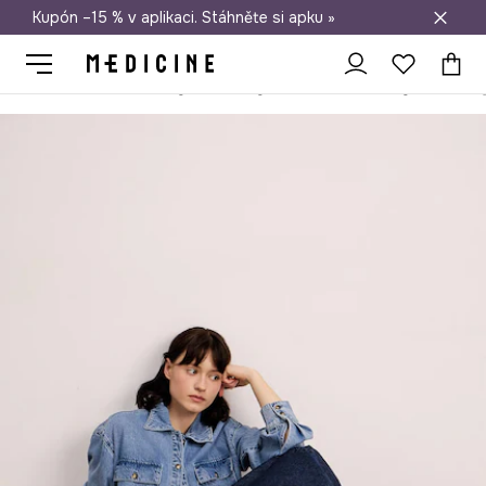
Kupón –15 % v aplikaci. Stáhněte si apku »
Doprava zdarma při nákupu nad 1 200 Kč
Medicine
Ona
Boty
Sandály a pantofle
Sandály