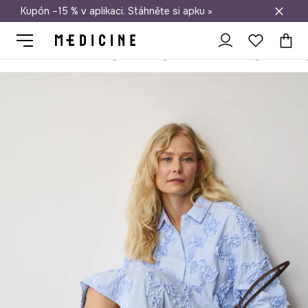
Kupón –15 % v aplikaci. Stáhněte si apku »
Doprava zdarma při nákupu nad 1 200 Kč
Medicine
Ona
Boty
Sandály a pantofle
Sandály