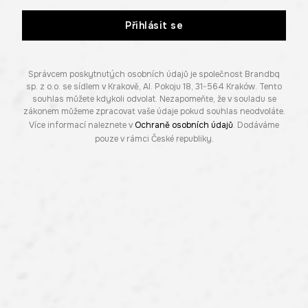
Přihlásit se
Správcem poskytnutých osobních údajů je společnost Brandbq
sp. z o.o. se sídlem v Krakově, Al. Pokoju 18, 31-564 Kraków. Tento
souhlas můžete kdykoli odvolat. Nezapomeňte, že v souladu se
zákonem můžeme zpracovat vaše údaje pokud souhlas neodvoláte.
Více informací naleznete v
Ochraně osobních údajů
. Dodáváme
pouze v rámci České republiky.