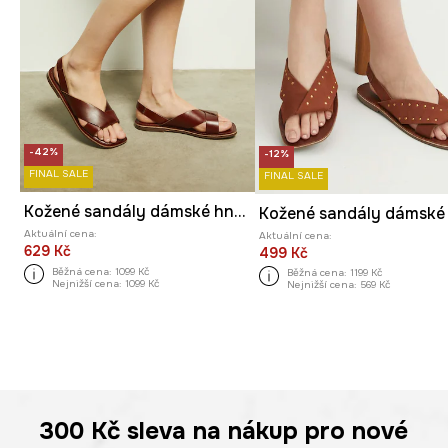
-42%
-12%
FINAL SALE
FINAL SALE
Kožené sandály dámské hnědá barva
Aktuální cena:
Aktuální cena:
629 Kč
499 Kč
Běžná cena:
1099 Kč
Běžná cena:
1199 Kč
Nejnižší cena:
1099 Kč
Nejnižší cena:
569 Kč
300 Kč
sleva na nákup pro nové