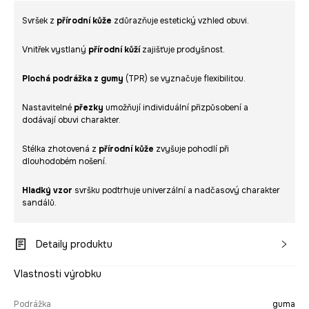
Svršek z
přírodní kůže
zdůrazňuje estetický vzhled obuvi.
Vnitřek vystlaný
přírodní kůží
zajišťuje prodyšnost.
Plochá podrážka z gumy
(TPR) se vyznačuje flexibilitou.
Nastavitelné
přezky
umožňují individuální přizpůsobení a
dodávají obuvi charakter.
Stélka zhotovená z
přírodní kůže
zvyšuje pohodlí při
dlouhodobém nošení.
Hladký vzor
svršku podtrhuje univerzální a nadčasový charakter
sandálů.
Detaily produktu
Vlastnosti výrobku
Podrážka
guma