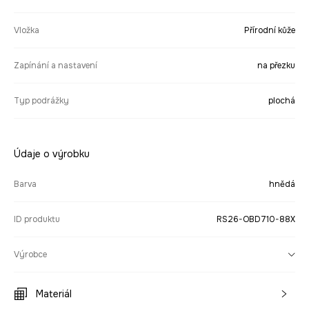
Vložka
Přírodní kůže
Zapínání a nastavení
na přezku
Typ podrážky
plochá
Údaje o výrobku
Barva
hnědá
ID produktu
RS26-OBD710-88X
Výrobce
Materiál