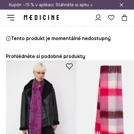
Kupón –15 % v aplikaci. Stáhněte si apku »
Doprava zdarma při nákupu nad 1 200 Kč
Medicine
Ona
Doplňky
Šály a šátky
Šály
Šála dámská ko
Tento produkt je momentálně nedostupný
Prohlédněte si podobné produkty