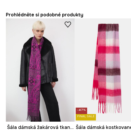
Prohlédněte si podobné produkty
-47%
FINAL SALE
Šála dámská žakárová tkanina, se vzorem
Šála dámská kostkovan