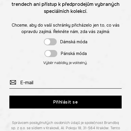
trendech ani přístup k předprodejům vybraných
speciálních kolekcí.
Chceme, aby do vaší schránky přicházelo jen to, co vás
opravdu zajímá. Řekněte nám, zda vás zajímá:
Dámská móda
Pánská móda
Výběr nabídky je volitelný.
Přihlásit se
Správcem poskytnutých osobních údajů je společnost Brandbq
sp. z o.o. se sídlem v Krakově, Al. Pokoju 18, 31-564 Kraków. Tento