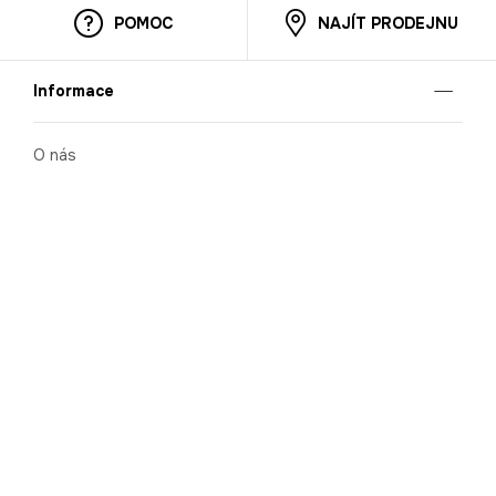
POMOC
NAJÍT PRODEJNU
Informace
O nás
Mobilní aplikace
Podmínky pro prezentaci zboží
Blog
Kontakt
Bezpečnost
Cooperation
Nahlašování porušení (whistleblowing)
Kariéra