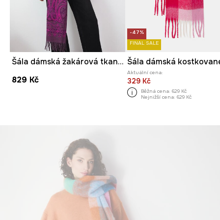
-47%
FINAL SALE
Šála dámská žakárová tkanina, se vzorem
Šála dámská kostkovan
Aktuální cena:
829 Kč
329 Kč
Běžná cena:
629 Kč
Nejnižší cena:
629 Kč