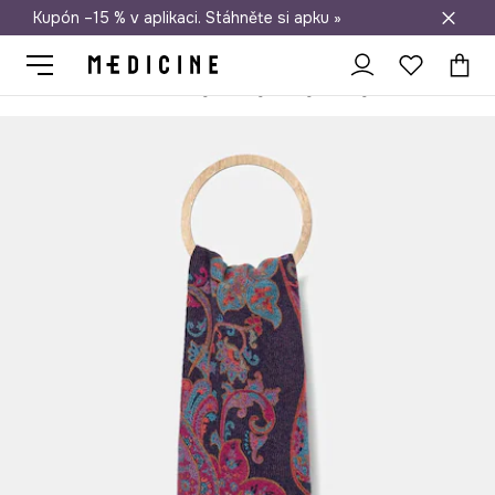
Kupón –15 % v aplikaci. Stáhněte si apku »
Doprava zdarma při nákupu nad 1 200 Kč
Medicine
Ona
Doplňky
Šály a šátky
Šály
Šála dámská se