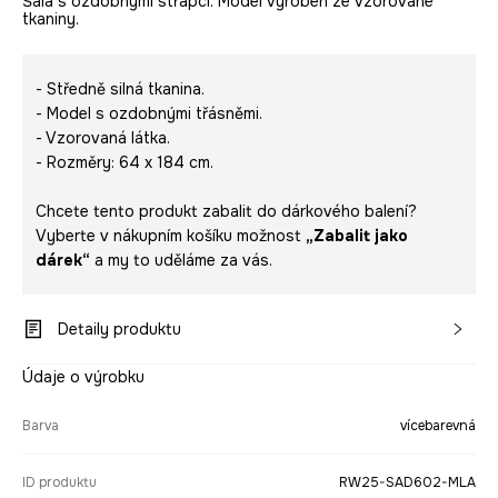
Šála s ozdobnými střapci. Model vyroben ze vzorované
tkaniny.
- Středně silná tkanina.
- Model s ozdobnými třásněmi.
- Vzorovaná látka.
- Rozměry: 64 x 184 cm.
Chcete tento produkt zabalit do dárkového balení?
Vyberte v nákupním košíku možnost
„Zabalit jako
dárek“
a my to uděláme za vás.
Detaily produktu
Údaje o výrobku
Barva
vícebarevná
ID produktu
RW25-SAD602-MLA