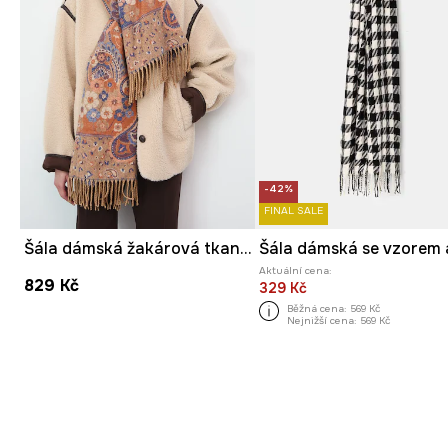
-42%
FINAL SALE
Šála dámská žakárová tkanina, se vzorem
Aktuální cena:
829 Kč
329 Kč
Běžná cena:
569 Kč
Nejnižší cena:
569 Kč