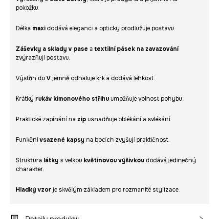
pokožku.
Délka
maxi
dodává eleganci a opticky prodlužuje postavu.
Záševky a sklady v pase
a
textilní pásek na zavazování
zvýrazňují postavu.
Výstřih do
V
jemně odhaluje krk a dodává lehkost.
Krátký
rukáv kimonového střihu
umožňuje volnost pohybu.
Praktické zapínání na
zip
usnadňuje oblékání a svlékání.
Funkční
vsazené kapsy
na bocích zvyšují praktičnost.
Struktura
látky
s velkou
květinovou výšivkou
dodává jedinečný
charakter.
Hladký vzor
je skvělým základem pro rozmanité stylizace.