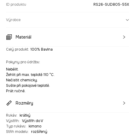
ID produktu
RS26-SUD805-55X
Výrobce
Materiál
Celý produkt
:
100% Bavlna
Pokyny pro údržbu
:
Nebělit.
Žehlit při max. teplotě 110 °C.
Nečistit chemicky.
Sušte při pokojové teplotě.
Prát ručně.
Rozměry
Rukáv
:
krátký
Výstřih
:
Výstřih do V
Typ rukávu
:
kimono
Střih modelu
:
rozšířený