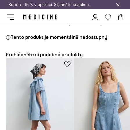
Kupón –15 % v aplikaci. Stáhněte si apku »
Doprava zdarma při nákupu nad 1 200 Kč
Medicine
Ona
Oblečení
Šaty
Rozšířené šaty bavlněné
Tento produkt je momentálně nedostupný
Prohlédněte si podobné produkty