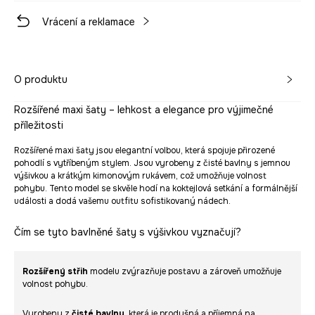
Vrácení a reklamace
O produktu
Rozšířené maxi šaty – lehkost a elegance pro výjimečné
příležitosti
Rozšířené maxi šaty jsou elegantní volbou, která spojuje přirozené
pohodlí s vytříbeným stylem. Jsou vyrobeny z čisté bavlny s jemnou
výšivkou a krátkým kimonovým rukávem, což umožňuje volnost
pohybu. Tento model se skvěle hodí na koktejlová setkání a formálnější
události a dodá vašemu outfitu sofistikovaný nádech.
Čím se tyto bavlněné šaty s výšivkou vyznačují?
Rozšířený střih
modelu zvýrazňuje postavu a zároveň umožňuje
volnost pohybu.
Vyrobeny z
čisté bavlny
, která je prodyšná a příjemná na