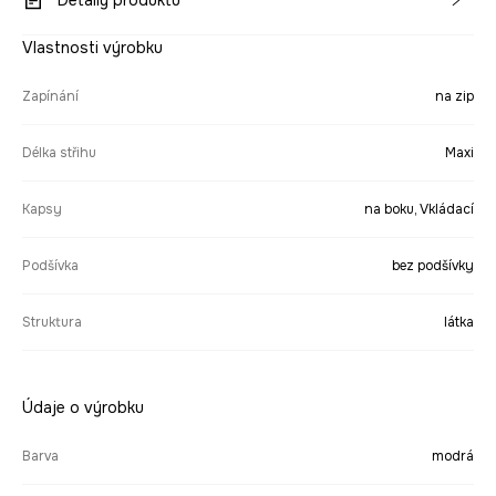
Detaily produktu
Vlastnosti výrobku
Zapínání
na zip
Délka střihu
Maxi
Kapsy
na boku, Vkládací
Podšívka
bez podšívky
Struktura
látka
Údaje o výrobku
Barva
modrá