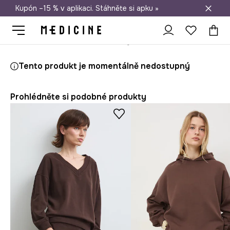
Kupón –15 % v aplikaci. Stáhněte si apku »
Doprava zdarma při nákupu nad 1 200 Kč
Medicine
Ona
Oblečení
Mikiny
Bez zapínání
Tento produkt je momentálně nedostupný
Prohlédněte si podobné produkty