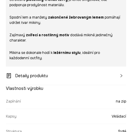
podporuje prodyšnost materiálu.
Spodní lem a manžety
zakončené žebrovaným lemem
pomáhají
udržet tvar mikiny.
Zajímavý
zvířecí a rostlinný motiv
dodává mikině jedinečný
charakter.
Mikina se dokonale hodí k
ležérnímu stylu
, ideální pro
každodenní outfity.
Detaily produktu
Vlastnosti výrobku
Zapínání
na zip
Kapsy
Vkládací
Struktura
froté