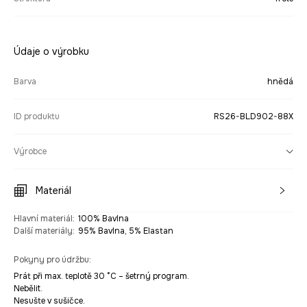
Údaje o výrobku
Barva
hnědá
ID produktu
RS26-BLD902-88X
Výrobce
Materiál
Hlavní materiál
:
100% Bavlna
Další materiály
:
95% Bavlna, 5% Elastan
Pokyny pro údržbu
:
Prát při max. teplotě 30 °C – šetrný program.
Nebělit.
Nesušte v sušičce.