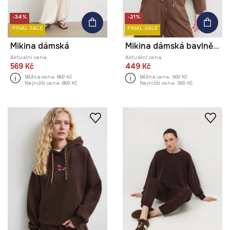
-34%
-21%
FINAL SALE
FINAL SALE
Mikina dámská
Mikina dámská bavlněná s vybledlým efektem
Aktuální cena:
Aktuální cena:
569 Kč
449 Kč
Běžná cena:
869 Kč
Běžná cena:
569 Kč
Nejnižší cena:
869 Kč
Nejnižší cena:
569 Kč