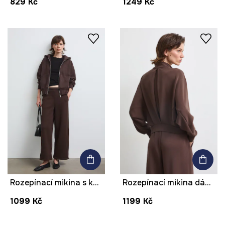
829 Kč
1249 Kč
Rozepínací mikina s kapucí dámská s bavlnou hladká
Rozepínací mikina dámská s modalem hladká
1099 Kč
1199 Kč