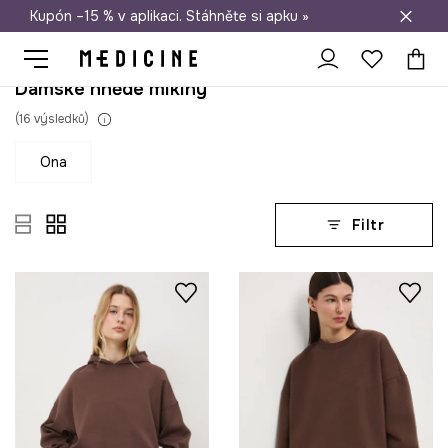
Kupón –15 % v aplikaci. Stáhněte si apku »
Doprava zdarma při nákupu nad 1 200 Kč
Dámské hnědé mikiny
(
16
výsledků
)
ona
Filtr