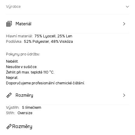
Výrobce
Materiál
Hlavní materiál
:
75% Lyocell, 25% Len
Podšívka
:
52% Polyester, 48% Viskóza
Pokyny pro údržbu
:
Nebělit.
Nesušte v sušičce.
Žehlit při max. teplotě 110 °C.
Neprat.
Doporučujeme profesionální chemické čištění.
Rozměry
Výstřih
:
S límečkem
Střih
:
Oversize
Rozměry