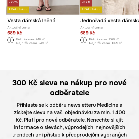
-27%
-37%
FINAL SALE
FINAL SALE
Vesta dámská lněná
Aktuální cena:
Aktuální cena:
689 Kč
689 Kč
Běžná cena:
949 Kč
Běžná cena:
1099 Kč
Nejnižší cena:
949 Kč
Nejnižší cena:
1099 Kč
300 Kč
sleva na nákup pro nové
odběratele
Přihlaste se k odběru newsletteru Medicine a
získejte slevu na vaši objednávku za min. 1 400
Kč. Platí pro nové odběratele. Nenechte si ujít
informace o slevách, výprodejích, nejnovějších
trendech ani přístup k předprodejům vybraných