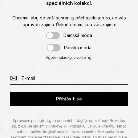
speciálních kolekcí.
Chceme, aby do vaší schránky přicházelo jen to, co vás
opravdu zajímá. Řekněte nám, zda vás zajímá:
Dámská móda
Pánská móda
Výběr nabídky je volitelný.
Přihlásit se
Správcem poskytnutých osobních údajů je společnost Brandbq
sp. z o.o. se sídlem v Krakově, Al. Pokoju 18, 31-564 Kraków. Tento
souhlas můžete kdykoli odvolat. Nezapomeňte, že v souladu se
zákonem můžeme zpracovat vaše údaje pokud souhlas neodvoláte.