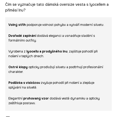
Čím se vyznačuje tato dámská oversize vesta s lyocellem a
příměsí lnu?
Volný střih
podporuje volnost pohybu a vytváří moderní siluetu.
Dvořadé zapínání
dodává eleganci a usnadňuje sladění s
formálními outfity.
Vyrobena z
lyocellu a prodyšného lnu
, zajišťuje pohodlí při
nošení v teplých dnech.
Ostré klopy
opticky prodlužují siluetu a podtrhují profesionální
charakter.
Podšívka s viskózou
zvyšuje pohodlí při nošení a zlepšuje
splývání na siluetě.
Elegantní
pruhovaný vzor
dodává vestě dynamiku a opticky
zeštíhluje postavu.