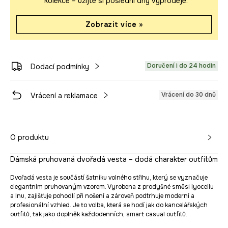
kolekce – užijte si poslední dny výprodeje.
Zobrazit více »
Doručení i do 24 hodin
Dodací podmínky
Vrácení do 30 dnů
Vrácení a reklamace
O produktu
Dámská pruhovaná dvořadá vesta – dodá charakter outfitům
Dvořadá vesta je součástí šatníku volného střihu, který se vyznačuje
elegantním pruhovaným vzorem. Vyrobena z prodyšné směsi lyocellu
a lnu, zajišťuje pohodlí při nošení a zároveň podtrhuje moderní a
profesionální vzhled. Je to volba, která se hodí jak do kancelářských
outfitů, tak jako doplněk každodenních, smart casual outfitů.