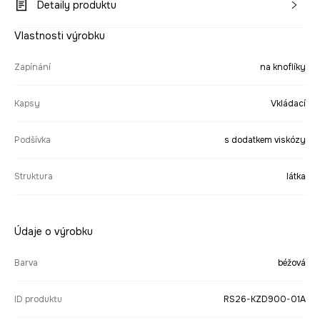
Detaily produktu
Vlastnosti výrobku
Zapínání
na knoflíky
Kapsy
Vkládací
Podšívka
s dodatkem viskózy
Struktura
látka
Údaje o výrobku
Barva
béžová
ID produktu
RS26-KZD900-01A