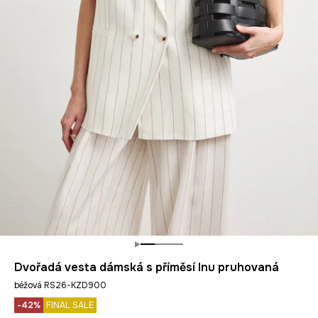
Dvořadá vesta dámská s příměsí lnu pruhovaná
béžová RS26-KZD900
-42%
FINAL SALE