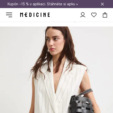
Kupón –15 % v aplikaci. Stáhněte si apku »
Doprava zdarma při nákupu nad 1 200 Kč
Medicine
Ona
Oblečení
Saka
Vesty