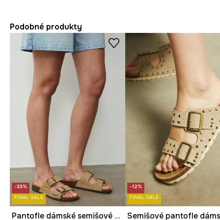
Podobné produkty
-33%
-12%
FINAL SALE
FINAL SALE
Pantofle dámské semišové s přezkami