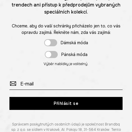
trendech ani přístup k předprodejům vybraných
speciálních kolekcí.
Chceme, aby do vaší schránky přicházelo jen to, co vás
opravdu zajímá. Řekněte nám, zda vás zajímá:
Dámská móda
Pánská móda
Výběr nabídky je volitelný.
Přihlásit se
Správcem poskytnutých osobních údajů je společnost Brandbq
sp. z o.o. se sídlem v Krakově, Al. Pokoju 18, 31-564 Kraków. Tento