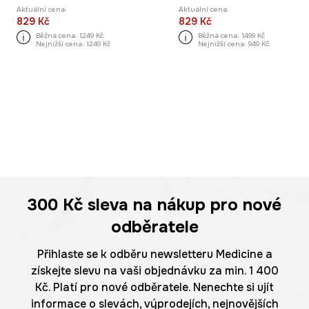
Aktuální cena:
Aktuální cena:
829 Kč
829 Kč
Běžná cena:
1249 Kč
Běžná cena:
1499 Kč
Nejnižší cena:
1249 Kč
Nejnižší cena:
949 Kč
300 Kč
sleva na nákup pro nové
odběratele
Přihlaste se k odběru newsletteru Medicine a
získejte slevu na vaši objednávku za min. 1 400
Kč. Platí pro nové odběratele. Nenechte si ujít
informace o slevách, výprodejích, nejnovějších