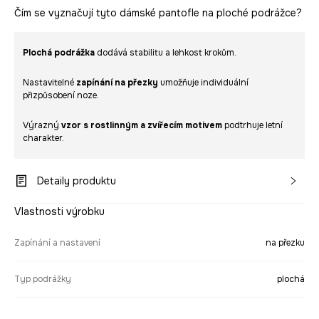
Čím se vyznačují tyto dámské pantofle na ploché podrážce?
Plochá podrážka
dodává stabilitu a lehkost krokům.
Nastavitelné
zapínání na přezky
umožňuje individuální
přizpůsobení noze.
Výrazný
vzor s rostlinným a zvířecím motivem
podtrhuje letní
charakter.
Detaily produktu
Vlastnosti výrobku
Zapínání a nastavení
na přezku
Typ podrážky
plochá