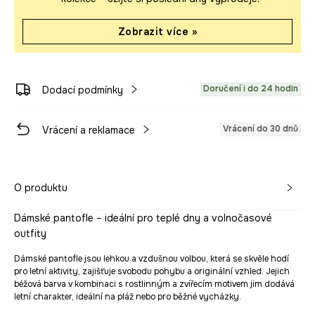
Zobrazit více »
Doručení i do 24 hodin
Dodací podmínky
Vrácení do 30 dnů
Vrácení a reklamace
O produktu
Dámské pantofle – ideální pro teplé dny a volnočasové
outfity
Dámské pantofle jsou lehkou a vzdušnou volbou, která se skvěle hodí
pro letní aktivity, zajišťuje svobodu pohybu a originální vzhled. Jejich
béžová barva v kombinaci s rostlinným a zvířecím motivem jim dodává
letní charakter, ideální na pláž nebo pro běžné vycházky.