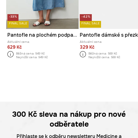
-33%
-42%
FINAL SALE
FINAL SALE
Pantofle na plochém podpatku dámské kožené
Pantofle dámské s přez
Aktuální cena:
Aktuální cena:
629 Kč
329 Kč
Běžná cena:
949 Kč
Běžná cena:
569 Kč
Nejnižší cena:
949 Kč
Nejnižší cena:
569 Kč
300 Kč
sleva na nákup pro nové
odběratele
Přihlaste se k odběru newsletteru Medicine a