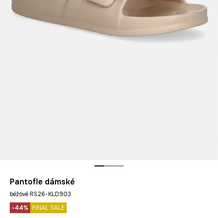
Pantofle dámské
béžové RS26-KLD903
-44%
FINAL SALE