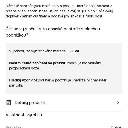
Dámské pantofle jsou lehká obuv s přezkou, která nabízí volnost a
přesné přizpůsobení noze. Jejich casualový styl z nich činí skvělý
doplněk k letním outfitům a dodává jim lehkost a funkčnost.
Čím se vyznačují tyto dámské pantofle s plochou
podrážkou?
Vyrobeny ze syntetického materiálu –
EVA.
Nastavitelné zapínání na přezku
umožňuje individuální
přizpůsobení noze.
Hladký vzor
v béžové barvě podtrhuje univerzální charakter
pantoflí.
Detaily produktu
Vlastnosti výrobku
Podrážka
z pěny