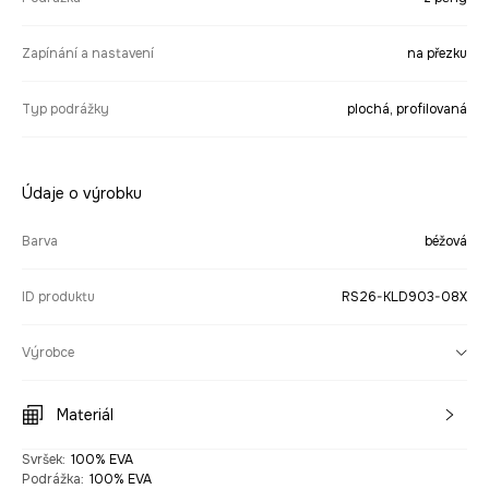
Zapínání a nastavení
na přezku
Typ podrážky
plochá, profilovaná
Údaje o výrobku
Barva
béžová
ID produktu
RS26-KLD903-08X
Výrobce
Materiál
Svršek
:
100% EVA
Podrážka
:
100% EVA