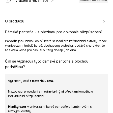
Vrácení do 30 dnů
Vrácení a reklamace
O produktu
Dámské pantofle – s přezkami pro dokonalé přizpůsobení
Pantofle jsou lehkou obuví, která se hodí pro každodenní aktivity. Model
v univerzální hnědé barvě, obohacený o přezky, dodává charakter. Je
to skvělá volba pro casual outfity do teplých dnů.
Čím se vyznačují tyto dámské pantofle s plochou
podrážkou?
Vyrobeny celé
z materiálu EVA.
Nazouvací provedení s
nastavitelnými přezkami
umožňuje
individuální přizpůsobení.
Hladký vzor
v univerzální barvě usnadňuje kombinování s
různými outfity.