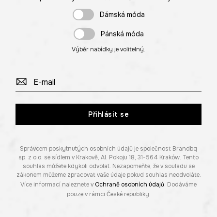
Dámská móda
Pánská móda
Výběr nabídky je volitelný.
Přihlásit se
Správcem poskytnutých osobních údajů je společnost Brandbq
sp. z o.o. se sídlem v Krakově, Al. Pokoju 18, 31-564 Kraków. Tento
souhlas můžete kdykoli odvolat. Nezapomeňte, že v souladu se
zákonem můžeme zpracovat vaše údaje pokud souhlas neodvoláte.
Více informací naleznete v
Ochraně osobních údajů
. Dodáváme
pouze v rámci České republiky.