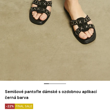
Semišové pantofle dámské s ozdobnou aplikací
černá barva
-22%
FINAL SALE