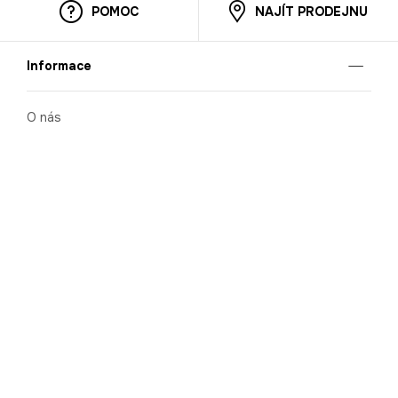
POMOC
NAJÍT PRODEJNU
Informace
O nás
Mobilní aplikace
Podmínky pro prezentaci zboží
Blog
Kontakt
Bezpečnost
Cooperation
Nahlašování porušení (whistleblowing)
Kariéra