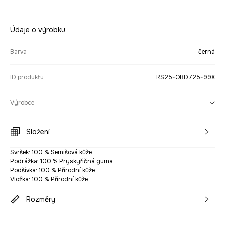
Údaje o výrobku
Barva
černá
ID produktu
RS25-OBD725-99X
Výrobce
Složení
Svršek: 100 % Semišová kůže
Podrážka: 100 % Pryskyřičná guma
Podšívka: 100 % Přírodní kůže
Vložka: 100 % Přírodní kůže
Rozměry