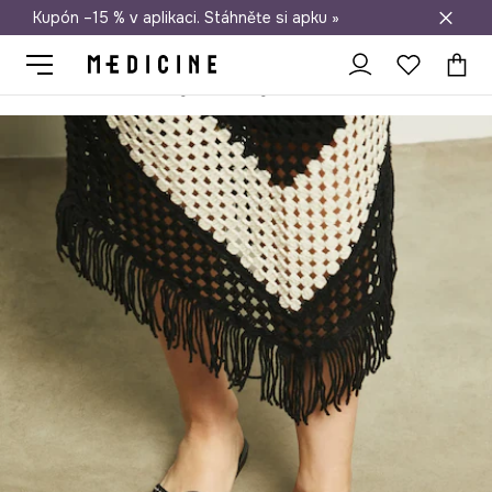
Kupón –15 % v aplikaci. Stáhněte si apku »
Doprava zdarma při nákupu nad 1 200 Kč
Medicine
Ona
Boty
Sandály a pantofle
Pantofle