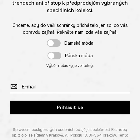
trendech ani přístup k předprodejům vybraných
speciálních kolekcí.
Chceme, aby do vaší schránky přicházelo jen to, co vás
opravdu zajímá. Řekněte nám, zda vás zajímá:
Dámská móda
Pánská móda
Výběr nabídky je volitelný.
Přihlásit se
Správcem poskytnutých osobních údajů je společnost Brandbq
sp. z o.o. se sídlem v Krakově, Al. Pokoju 18, 31-564 Kraków. Tento