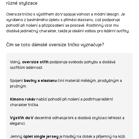
různé stylizace
Oversize tričko s výstřihem do V spojuje volnost a módní design. Je
vyrobeno z bavlněného úpletu s příměsí elastanu, což podporuje
pohodlí při nošení a přizpůsobení se postavě. Rostlinný vzor mu
dodává jedinečný charakter, takže je ideální volbou pro ležérní outfity.
Čím se toto dámské oversize tričko vyznačuje?
Volný,
oversize střih
podporuje svobodu pohybu a dodává
outfitům ležérnost.
Spojení
bavlny a elastanu
činí materiál měkkým, prodyšným a
pružným.
Kimono rukáv
nabízí pohodlí při nošení a podtrhuje ležérní
charakter trička.
Výstřih do V
decentně odhaluje krk a dodává stylizaci lehkost a
eleganci.
Jemný
úplet single jersey
je hladký na dotek a příjemný na kůži.