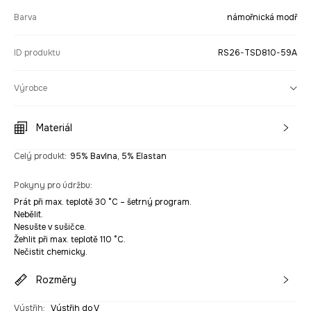
Barva
námořnická modř
ID produktu
RS26-TSD810-59A
Výrobce
Materiál
Celý produkt
:
95% Bavlna, 5% Elastan
Pokyny pro údržbu
:
Prát při max. teplotě 30 °C – šetrný program.
Nebělit.
Nesušte v sušičce.
Žehlit při max. teplotě 110 °C.
Nečistit chemicky.
Rozměry
Výstřih
:
Výstřih do V