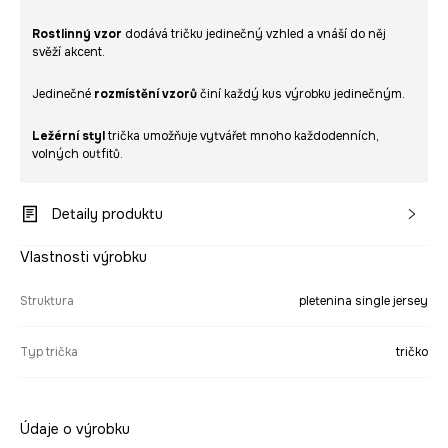
Rostlinný vzor
dodává tričku jedinečný vzhled a vnáší do něj
svěží akcent.
Jedinečné
rozmístění vzorů
činí každý kus výrobku jedinečným.
Ležérní styl
trička umožňuje vytvářet mnoho každodenních,
volných outfitů.
Detaily produktu
Vlastnosti výrobku
Struktura
pletenina single jersey
Typ trička
tričko
Údaje o výrobku