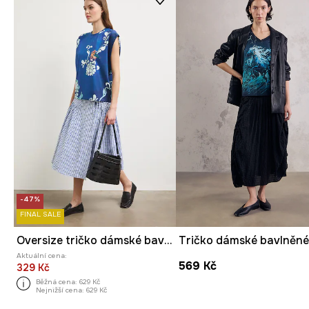
-47%
FINAL SALE
Oversize tričko dámské bavlněné s elastanem z kolekce Kit Mizeres x Medicine
Aktuální cena:
569 Kč
329 Kč
Běžná cena:
629 Kč
Nejnižší cena:
629 Kč