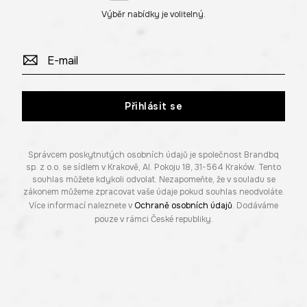
Výběr nabídky je volitelný.
Přihlásit se
Správcem poskytnutých osobních údajů je společnost Brandbq
sp. z o.o. se sídlem v Krakově, Al. Pokoju 18, 31-564 Kraków. Tento
souhlas můžete kdykoli odvolat. Nezapomeňte, že v souladu se
zákonem můžeme zpracovat vaše údaje pokud souhlas neodvoláte.
Více informací naleznete v
Ochraně osobních údajů
. Dodáváme
pouze v rámci České republiky.