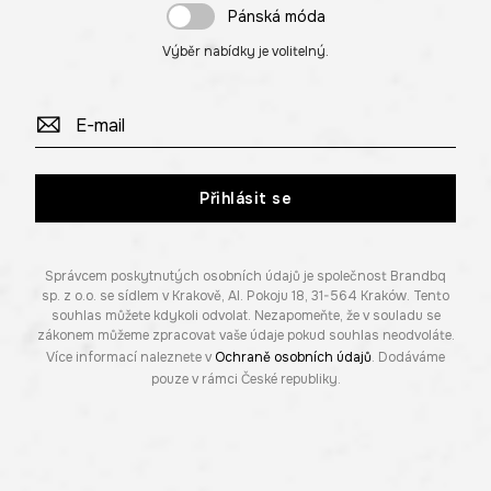
Pánská móda
Výběr nabídky je volitelný.
Přihlásit se
Správcem poskytnutých osobních údajů je společnost Brandbq
sp. z o.o. se sídlem v Krakově, Al. Pokoju 18, 31-564 Kraków. Tento
souhlas můžete kdykoli odvolat. Nezapomeňte, že v souladu se
zákonem můžeme zpracovat vaše údaje pokud souhlas neodvoláte.
Více informací naleznete v
Ochraně osobních údajů
. Dodáváme
pouze v rámci České republiky.