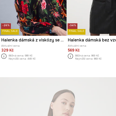
-26%
-34%
FINAL SALE
FINAL SALE
Halenka dámská z viskózy se vzorem
Halenka dámská bez vz
Aktuální cena:
Aktuální cena:
329 Kč
569 Kč
Běžná cena:
989 Kč
Běžná cena:
869 Kč
Nejnižší cena:
449 Kč
Nejnižší cena:
869 Kč