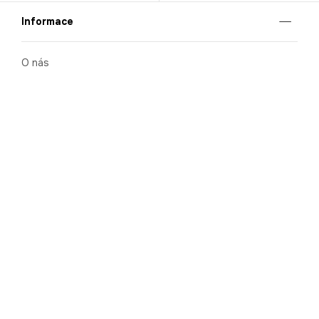
Informace
O nás
Mobilní aplikace
Podmínky pro prezentaci zboží
Blog
Kontakt
Bezpečnost
Cooperation
Nahlašování porušení (whistleblowing)
Kariéra
Ochrana osobních údajů