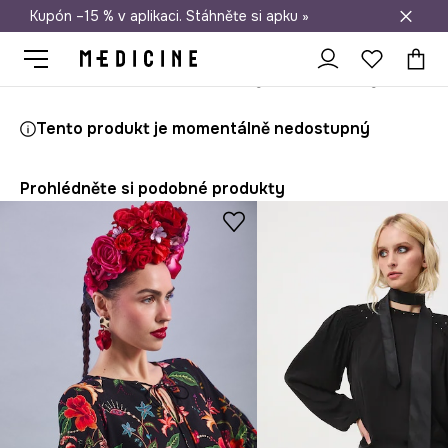
Kupón –15 % v aplikaci. Stáhněte si apku »
Doprava zdarma při nákupu nad 1 200 Kč
Medicine
Ona
Oblečení
Halenky a košile
Halenky
Tento produkt je momentálně nedostupný
Prohlédněte si podobné produkty