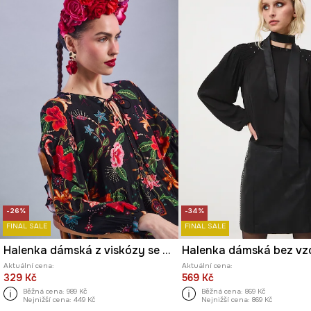
-26%
-34%
FINAL SALE
FINAL SALE
Halenka dámská z viskózy se vzorem
Halenka dámská bez vz
Aktuální cena:
Aktuální cena:
329 Kč
569 Kč
Běžná cena:
989 Kč
Běžná cena:
869 Kč
Nejnižší cena:
449 Kč
Nejnižší cena:
869 Kč