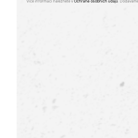
Více informací naleznete v
Ochraně osobních údajů
. Dodáváme 