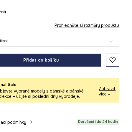
erná
Prohlédněte si rozměry produktu
likost
Přidat do košíku
inal Sale
Zobrazit
bjevte vybrané modely z dámské a pánské
více »
olekce – užijte si poslední dny výprodeje.
Doručení i do 24 hodin
ací podmínky