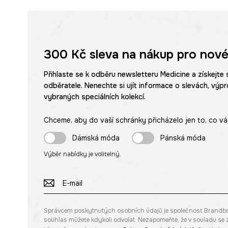
300 Kč
sleva na nákup pro nové
Přihlaste se k odběru newsletteru Medicine a získejte 
odběratele. Nenechte si ujít informace o slevách, výpr
vybraných speciálních kolekcí.
Chceme, aby do vaší schránky přicházelo jen to, co vá
Dámská móda
Pánská móda
Výběr nabídky je volitelný.
Správcem poskytnutých osobních údajů je společnost Brandbq sp
souhlas můžete kdykoli odvolat. Nezapomeňte, že v souladu s