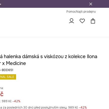
»
dní na vrácení zboží
Pomoc
Najít prodejnu
á halenka dámská s viskózou z kolekce Ilona
 x Medicine
6-BDD651
INAL SALE
na:
Kč
:
989 Kč
-42%
na za posledních 30 dnů před poskytnutím slevy:
989 Kč
 -42%