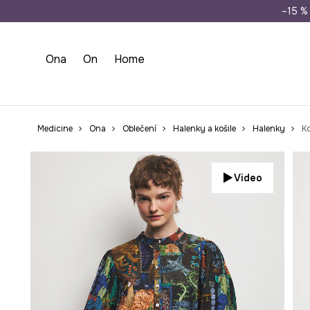
Doprava zdarma př
–15 % 
Ona
On
Home
Medicine
Ona
Oblečení
Halenky a košile
Halenky
Video