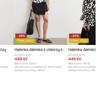
Šířka podpaží
:
55 cm
Modelka na fotografii je vysoká
179 cm a má na sebe velikost S
Prohlédněte si rozměry
produktu
-28%
-40%
FINAL SALE
FINAL SALE
kózy
Halenka dámská z viskózy květinová
Aktuální cena:
Aktuální cena:
449 Kč
449 Kč
Běžná cena:
629 Kč
Běžná cena:
749 Kč
nů před
Nejnižší cena za posledních 30 dnů před
Nejnižší cena za posledních 30 
poskytnutím slevy:
629 Kč
poskytnutím slevy:
749 Kč