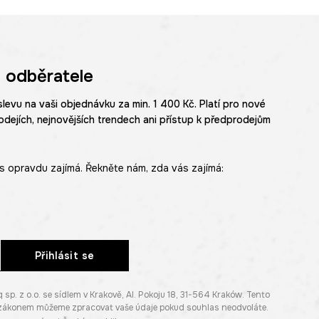
 odběratele
slevu na vaši objednávku za min. 1 400 Kč. Platí pro nové
odejích, nejnovějších trendech ani přístup k předprodejům
s opravdu zajímá. Řekněte nám, zda vás zajímá:
Přihlásit se
. z o.o. se sídlem v Krakově, Al. Pokoju 18, 31-564 Kraków. Tento
e zákonem můžeme zpracovat vaše údaje pokud souhlas neodvoláte.