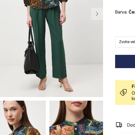
Barva:
č
Zvolte ve
F
O
k
Dod