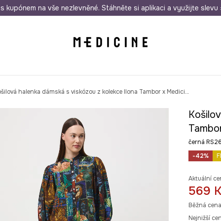
i nákupu nad 1 200 Kč
s kupónem na vše nezlevněné. Stáhněte si aplikaci a využijte slevu 
Odeslání i do 24 hodin
30 
Košilová halenka dámská s viskózou z kolekce Ilona Tambor x Medicine
Košilov
Tambor
černá RS2
-42%
F
Aktuální ce
569 
Běžná cena
Nejnižší ce