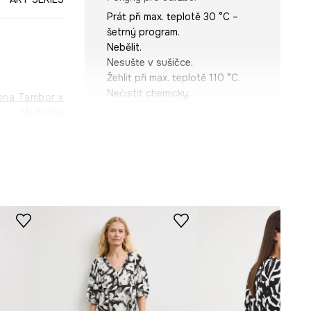
Prát při max. teplotě 30 °C –
šetrný program.
Nebělit.
Nesušte v sušičce.
Žehlit při max. teplotě 110 °C.
Nečistit chemicky.
lona Tambor x
Medicine
STŘIH
černá
Rukáv
:
3/4
-BDD651-99F
Výstřih
:
kulatý
Typ rukávu
:
Typ rukávu
Střih
:
Oversize
ROZMĚRY
Míry uvedené pro velikost
:
S.