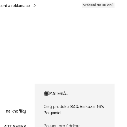
Vrácení do 30 dnů
cení a reklamace
MATERIÁL
Celý produkt
:
84% Viskóza, 16%
na knoflíky
Polyamid
Pokyny pro údržbu
:
ART SERIES