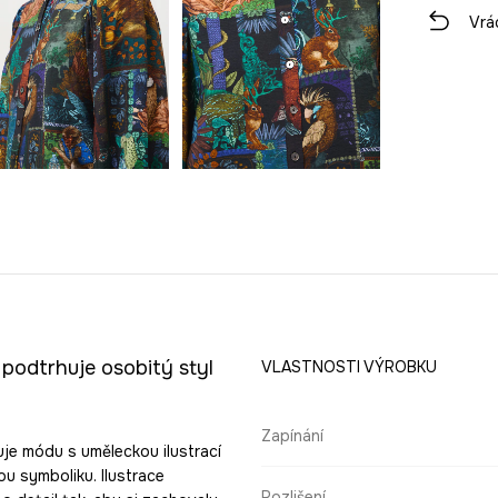
Vrá
podtrhuje osobitý styl
VLASTNOSTI VÝROBKU
Zapínání
uje módu s uměleckou ilustrací
u symboliku. Ilustrace
Rozlišení